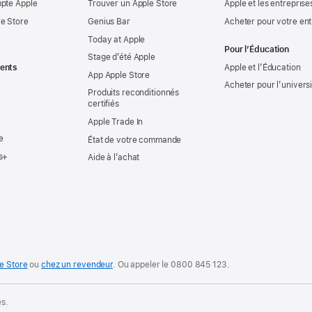
mpte Apple
Trouver un Apple Store
Apple et les entreprise
e Store
Genius Bar
Acheter pour votre ent
Today at Apple
Pour l’Éducation
Stage d’été Apple
ents
Apple et l’Éducation
App Apple Store
Acheter pour l’univers
Produits reconditionnés
certifiés
Apple Trade In
e
État de votre commande
s+
Aide à l’achat
e Store
ou
chez un revendeur
. Ou
appeler le
0800 845 123
.
és.