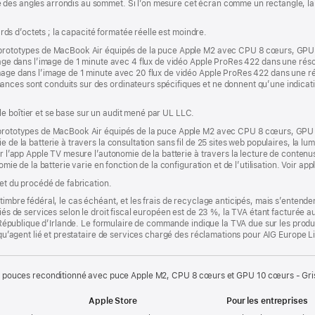
des angles arrondis au sommet. Si l’on mesure cet écran comme un rectangle, la 
iards d’octets ; la capacité formatée réelle est moindre.
es prototypes de MacBook Air équipés de la puce Apple M2 avec CPU 8 cœurs, GP
Image dans l’image de 1 minute avec 4 flux de vidéo Apple ProRes 422 dans une rés
Image dans l’image de 1 minute avec 20 flux de vidéo Apple ProRes 422 dans une r
ances sont conduits sur des ordinateurs spécifiques et ne donnent qu’une indica
e boîtier et se base sur un audit mené par UL LLC.
es prototypes de MacBook Air équipés de la puce Apple M2 avec CPU 8 cœurs, GP
 de la batterie à travers la consultation sans fil de 25 sites web populaires, la lumi
ur l’app Apple TV mesure l’autonomie de la batterie à travers la lecture de conten
omie de la batterie varie en fonction de la configuration et de l’utilisation. Voir a
 et du procédé de fabrication.
timbre fédéral, le cas échéant, et les frais de recyclage anticipés, mais s’entenden
fiés de services selon le droit fiscal européen est de 23 %, la TVA étant facturée 
la République d’Irlande. Le formulaire de commande indique la TVA due sur les produ
t qu’agent lié et prestataire de services chargé des réclamations pour AIG Europe L
 pouces reconditionné avec puce Apple M2, CPU 8 cœurs et GPU 10 cœurs - Gris
Apple Store
Pour les entreprises