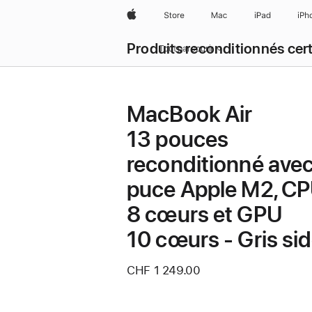
Apple
Store
Mac
iPad
iPh
Produits reconditionnés cert
Tout parcourir
MacBook Air
13 pouces
reconditionné ave
puce Apple M2, C
8 cœurs et GPU
10 cœurs - Gris sid
CHF 1 249.00