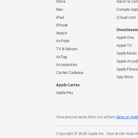
Store
Gérer le co
Mac
Compte Appl
iPad
iCloud.com
iPhone
Divertissem
Watch
Apple One
AirPods
Apple TV
TV & Maison
Apple Music
AirTag
Apple Arcad
Accessoires
Apple Fitnes
Cartes Cadeaux
App Store
Apple Cartes
Apple Pay
Vous pouvez aussi faire vos achats
dans un Appl
Copyright © 2026 Apple Inc. Tous droits réserv