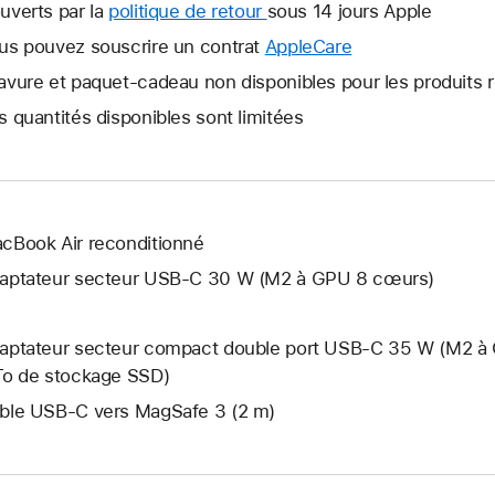
nouvelle
uverts par la
politique de retour
Une
sous 14 jours Apple
fenêtre
nouvelle
us pouvez souscrire un contrat
AppleCare
Une
s’ouvre.
fenêtre
nouvelle
avure et paquet-cadeau non disponibles pour les produits 
s’ouvre.
fenêtre
s quantités disponibles sont limitées
s’ouvre.
cBook Air reconditionné
aptateur secteur USB‑C 30 W (M2 à GPU 8 cœurs)
aptateur secteur compact double port USB-C 35 W (M2 à 
To de stockage SSD)
ble USB-C vers MagSafe 3 (2 m)