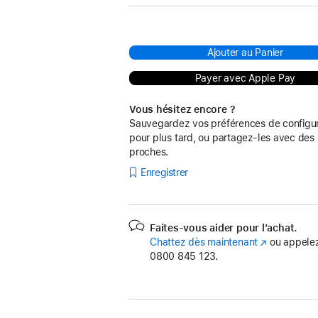
Ajouter au Panier
Payer avec Apple Pay
Vous hésitez encore ?
Sauvegardez vos préférences de configur
pour plus tard, ou partagez-les avec des
proches.
Enregistrer
Faites-vous aider pour l’achat.
Chattez dès maintenant
(s’ouvre
ou appelez
0800 845 123.
dans
une
nouvelle
fenêtre)