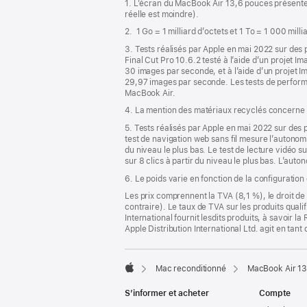
1. L’écran du MacBook Air 13,6 pouces présente 
bas
page
réelle est moindre).
de
2. 1 Go = 1 milliard d’octets et 1 To = 1 000 mill
page
3. Tests réalisés par Apple en mai 2022 sur d
Final Cut Pro 10.6.2 testé à l’aide d’un projet 
30 images par seconde, et à l’aide d’un projet 
29,97 images par seconde. Les tests de perform
MacBook Air.
4. La mention des matériaux recyclés concerne l
5. Tests réalisés par Apple en mai 2022 sur d
test de navigation web sans fil mesure l’autonomie
du niveau le plus bas. Le test de lecture vidéo s
sur 8 clics à partir du niveau le plus bas. L’auton
6. Le poids varie en fonction de la configuration
Les prix comprennent la TVA (8,1 %), le droit de 
contraire). Le taux de TVA sur les produits quali
International fournit lesdits produits, à savoir 
Apple Distribution International Ltd. agit en tan
Mac reconditionné
MacBook Air 13
Apple
S’informer et acheter
Compte