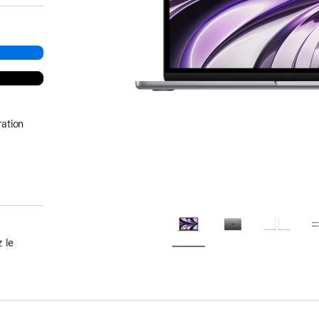
ation
 le