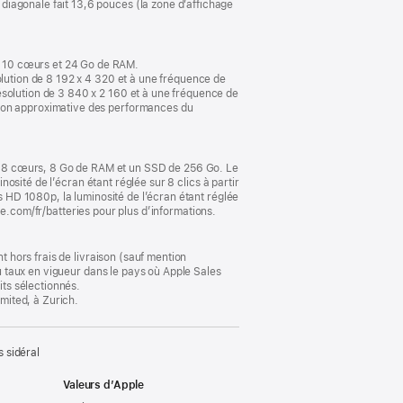
diagonale fait 13,6 pouces (la zone d’affichage
dans
une
nouvelle
fenêtre)
U 10 cœurs et 24 Go de RAM.
olution de 8 192 x 4 320 et à une fréquence de
ésolution de 3 840 x 2 160 et à une fréquence de
tion approximative des performances du
U 8 cœurs, 8 Go de RAM et un SSD de 256 Go. Le
nosité de l’écran étant réglée sur 8 clics à partir
us HD 1080p, la luminosité de l’écran étant réglée
pple.com/fr/batteries pour plus d’informations.
t hors frais de livraison (sauf mention
au taux en vigueur dans le pays où Apple Sales
its sélectionnés.
imited, à Zurich.
 sidéral
Valeurs d’Apple