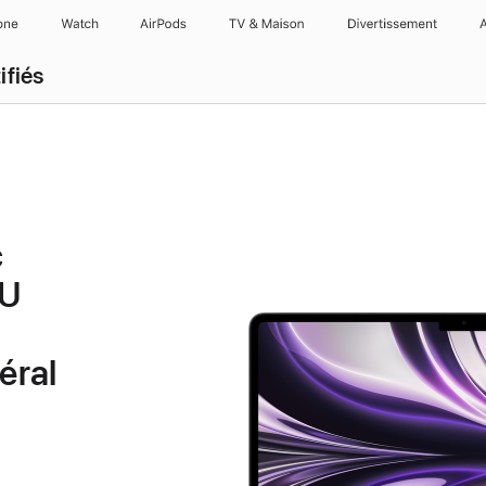
one
Watch
AirPods
TV & Maison
Divertissements
ifiés
c
PU
éral