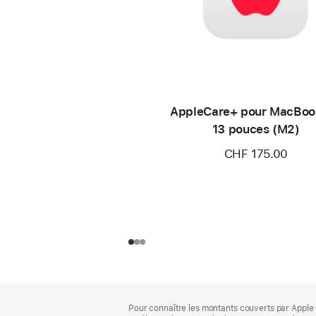
AppleCare+ pour MacBoo
13 pouces (M2)
CHF 175.00
Pied
Notes
Pour connaître les montants couverts par Apple 
de
de