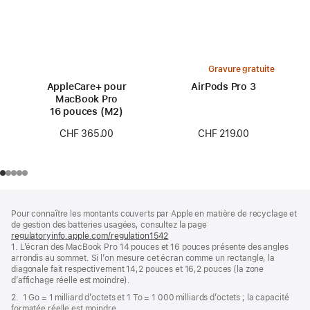
Gravure gratuite
AppleCare+ pour
AirPods Pro 3
MacBook Pro
16 pouces (M2)
CHF 219.00
CHF 365.00
Pied
Notes
Pour connaître les montants couverts par Apple en matière de recyclage et
de
de
de gestion des batteries usagées, consultez la page
bas
page
regulatoryinfo.apple.com/regulation1542
(s’ouvre
de
1. L’écran des MacBook Pro 14 pouces et 16 pouces présente des angles
dans
page
arrondis au sommet. Si l’on mesure cet écran comme un rectangle, la
une
diagonale fait respectivement 14,2 pouces et 16,2 pouces (la zone
nouvelle
d’affichage réelle est moindre).
fenêtre)
2. 1 Go = 1 milliard d’octets et 1 To = 1 000 milliards d’octets ; la capacité
formatée réelle est moindre.