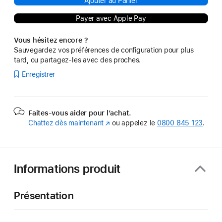
Ajouter au Panier
Payer avec Apple Pay
Vous hésitez encore ?
Sauvegardez vos préférences de configuration pour plus
tard, ou partagez-les avec des proches.
Enregistrer
Faites-vous aider pour l’achat.
Chattez dès maintenant
(s’ouvre
ou appelez le
0800 845 123
.
dans
une
nouvelle
fenêtre)
Informations produit
Présentation