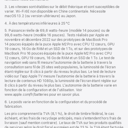
3. Les vitesses sont établies sur le débit théorique et sont susceptibles de
varier. Wi‑Fi 6E non disponible en Chine continentale. Nécessite
macOS 13.2 (ou version ultérieure) au Japon.
4. À des températures inférieures à 25 °C
5. Puissance réelle de 69,6 watts-heure (modèle 14 pouces) ou de
99,6 watts-heure (modèle 16 pouces). Tests réalisés par Apple en
novembre et décembre 2022 sur des prototypes de MacBook Pro
14 pouces équipés de la puce Apple M2 Pro avec CPU 12 cœurs, GPU
19 cœurs, 16 Go de RAM et un SSD de 1 To, et sur des prototypes de
MacBook Pro 16 pouces équipés de la puce Apple M2 Pro avec CPU
12 cœurs, GPU 19 cœurs, 16 Go de RAM et un SSD de 1 To. Le test de
navigation web sans fil mesure l’autonomie de la batterie à travers la
consultation sans fil de 25 sites web populaires, la luminosité de l’écran
étant réglée sur 8 clics à partir du niveau le plus bas. Le test de lecture
vidéo sur l’app Apple TV mesure l’autonomie de la batterie à travers la
lecture de contenus HD 1080p, la luminosité de l’écran étant réglée sur
8 clics à partir du niveau le plus bas. L’autonomie de la batterie varie en
fonction de la configuration et de l’utilisation. Voir
www.apple.com/fr/batteries pour en savoir plus.
6. Le poids varie en fonction de la configuration et du procédé de
fabrication.
Les prix comprennent la TVA (8,1 %), le droit de timbre fédéral, le cas
échéant, et les frais de recyclage anticipés, mais s’entendent hors frais de
livraison (sauf mention contraire). Le taux de TVA sur les produits qualifiés
de services selon le droit fiscal européen est de 23 %, la TVA étant facturée