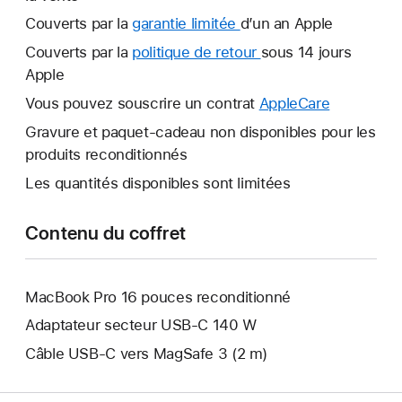
Couverts par la
garantie limitée
Une
d’un an Apple
nouvelle
Couverts par la
politique de retour
Une
sous 14 jours
fenêtre
Apple
nouvelle
s’ouvre.
fenêtre
Vous pouvez souscrire un contrat
AppleCare
Une
s’ouvre.
nouvelle
Gravure et paquet-cadeau non disponibles pour les
fenêtre
produits reconditionnés
s’ouvre.
Les quantités disponibles sont limitées
Contenu du coffret
MacBook Pro 16 pouces reconditionné
Adaptateur secteur USB-C 140 W
Câble USB-C vers MagSafe 3 (2 m)