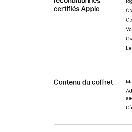
reconditionnés
Ri
certifiés Apple
Co
Co
Vo
Gr
Le
Contenu du coffret
Ma
Ad
se
Câ