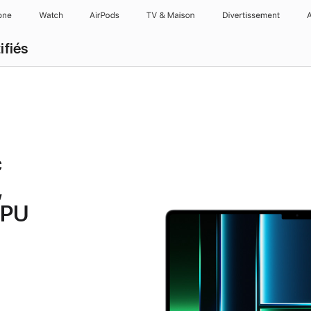
one
Watch
AirPods
TV & Maison
Divertissements
ifiés
c
,
GPU