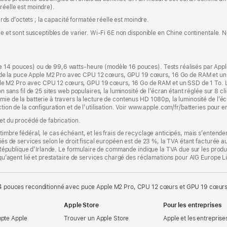
réelle est moindre).
iards d’octets ; la capacité formatée réelle est moindre.
ique et sont susceptibles de varier. Wi‑Fi 6E non disponible en Chine continentale.
e 14 pouces) ou de 99,6 watts-heure (modèle 16 pouces). Tests réalisés par Ap
e la puce Apple M2 Pro avec CPU 12 cœurs, GPU 19 cœurs, 16 Go de RAM et un S
e M2 Pro avec CPU 12 cœurs, GPU 19 cœurs, 16 Go de RAM et un SSD de 1 To. Le 
n sans fil de 25 sites web populaires, la luminosité de l’écran étant réglée sur 8 cli
ie de la batterie à travers la lecture de contenus HD 1080p, la luminosité de l’écr
tion de la configuration et de l’utilisation. Voir www.apple.com/fr/batteries pour e
 et du procédé de fabrication.
timbre fédéral, le cas échéant, et les frais de recyclage anticipés, mais s’entenden
fiés de services selon le droit fiscal européen est de 23 %, la TVA étant facturée 
la République d’Irlande. Le formulaire de commande indique la TVA due sur les produ
t qu’agent lié et prestataire de services chargé des réclamations pour AIG Europe L
 pouces reconditionné avec puce Apple M2 Pro, CPU 12 cœurs et GPU 19 cœurs
Apple Store
Pour les entreprises
mpte Apple
Trouver un Apple Store
Apple et les entreprise