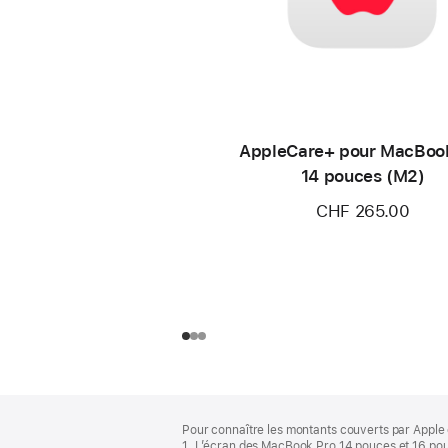
AppleCare+ pour MacBoo
14 pouces (M2)
CHF 265.00
Pied
Notes
Pour connaître les montants couverts par Apple 
de
de
1. L’écran des MacBook Pro 14 pouces et 16 pou