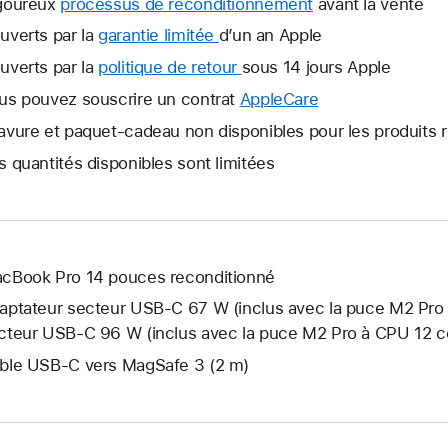
goureux
processus de reconditionnement
avant la vente
uverts par la
garantie limitée
Une
d’un an Apple
nouvelle
uverts par la
politique de retour
Une
sous 14 jours Apple
fenêtre
nouvelle
us pouvez souscrire un contrat
AppleCare
Une
s’ouvre.
fenêtre
nouvelle
avure et paquet-cadeau non disponibles pour les produits 
s’ouvre.
fenêtre
s quantités disponibles sont limitées
s’ouvre.
cBook Pro 14 pouces reconditionné
aptateur secteur USB‑C 67 W (inclus avec la puce M2 Pro
cteur USB‑C 96 W (inclus avec la puce M2 Pro à CPU 12 c
ble USB-C vers MagSafe 3 (2 m)