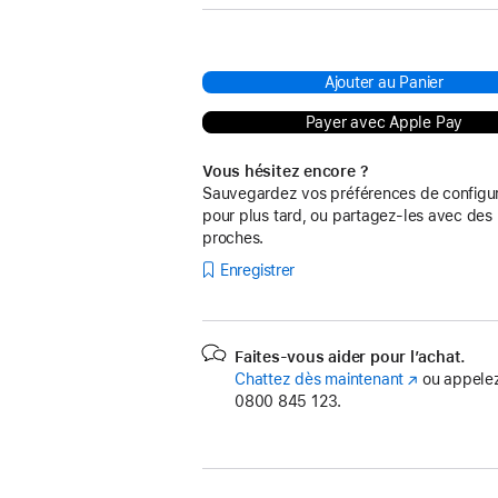
Ajouter au Panier
Payer avec Apple Pay
Vous hésitez encore ?
Sauvegardez vos préférences de configur
pour plus tard, ou partagez-les avec des
proches.
Enregistrer
Faites-vous aider pour l’achat.
Chattez dès maintenant
(s’ouvre
ou appelez
0800 845 123.
dans
une
nouvelle
fenêtre)