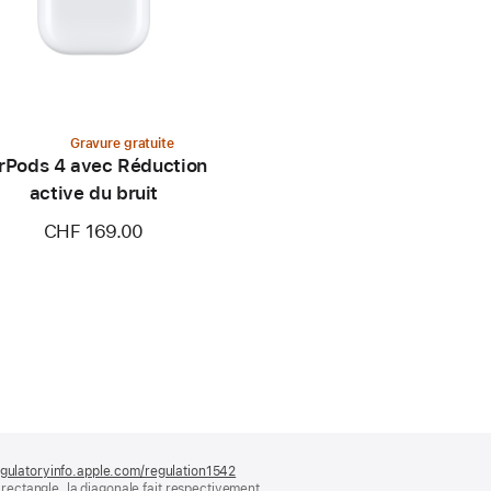
Gravure gratuite
rPods 4 avec Réduction
active du bruit
CHF 169.00
gulatoryinfo.apple.com/regulation1542
(s’ouvre
ectangle, la diagonale fait respectivement
dans