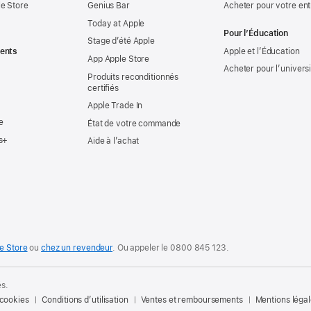
e Store
Genius Bar
Acheter pour votre ent
Today at Apple
Pour l’Éducation
Stage d’été Apple
ents
Apple et l’Éducation
App Apple Store
Acheter pour l’univers
Produits reconditionnés
certifiés
Apple Trade In
e
État de votre commande
s+
Aide à l’achat
e Store
ou
chez un revendeur
. Ou
appeler le
0800 845 123
.
és.
 cookies
Conditions d’utilisation
Ventes et remboursements
Mentions léga