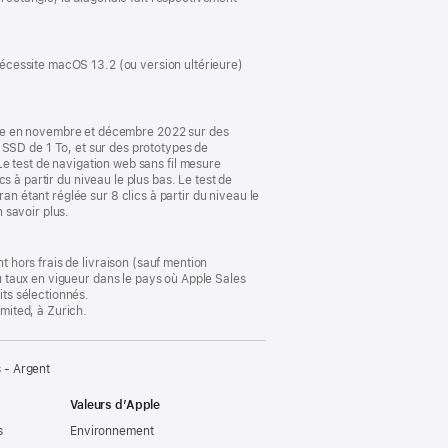
une
nouvelle
fenêtre)
 Nécessite macOS 13.2 (ou version ultérieure)
ple en novembre et décembre 2022 sur des
SD de 1 To, et sur des prototypes de
test de navigation web sans fil mesure
cs à partir du niveau le plus bas. Le test de
an étant réglée sur 8 clics à partir du niveau le
n savoir plus.
t hors frais de livraison (sauf mention
au taux en vigueur dans le pays où Apple Sales
its sélectionnés.
imited, à Zurich.
 - Argent
Valeurs d’Apple
s
Environnement