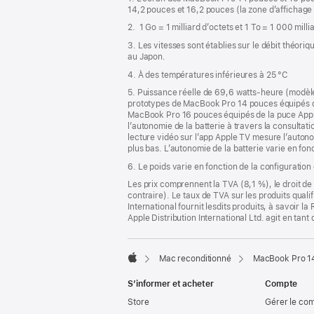
bas
page
14,2 pouces et 16,2 pouces (la zone d’affichage 
de
2. 1 Go = 1 milliard d’octets et 1 To = 1 000 mill
page
3. Les vitesses sont établies sur le débit théor
au Japon.
4. À des températures inférieures à 25 °C
5. Puissance réelle de 69,6 watts-heure (modèl
prototypes de MacBook Pro 14 pouces équipés d
MacBook Pro 16 pouces équipés de la puce Appl
l’autonomie de la batterie à travers la consultatio
lecture vidéo sur l’app Apple TV mesure l’autonom
plus bas. L’autonomie de la batterie varie en fonc
6. Le poids varie en fonction de la configuration
Les prix comprennent la TVA (8,1 %), le droit de 
contraire). Le taux de TVA sur les produits quali
International fournit lesdits produits, à savoir 
Apple Distribution International Ltd. agit en tan
Mac reconditionné
MacBook Pro 14
Apple
S’informer et acheter
Compte
Store
Gérer le co