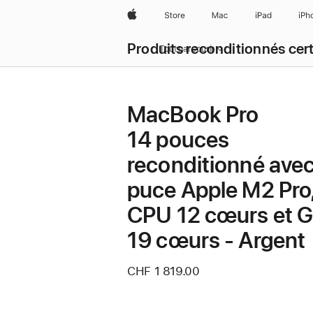
Apple
Store
Mac
iPad
iPh
Produits reconditionnés cert
Tout parcourir
MacBook Pro
14 pouces
reconditionné ave
puce Apple M2 Pro
CPU 12 cœurs et 
19 cœurs - Argent
CHF 1 819.00