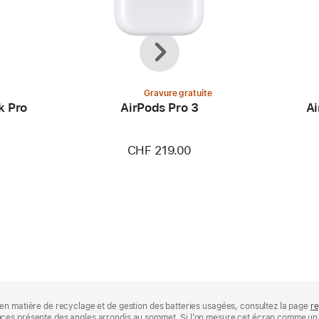
Précédent
Suivant
Gravure gratuite
k Pro
AirPods Pro 3
Ai
CHF 219.00
en matière de recyclage et de gestion des batteries usagées, consultez la page
re
ces présente des angles arrondis au sommet. Si l’on mesure cet écran comme un r