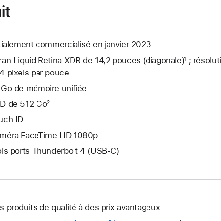
it
itialement commercialisé en janvier 2023
ran Liquid Retina XDR de 14,2 pouces (diagonale)
; résolut
1
4 pixels par pouce
 Go de mémoire unifiée
D de 512 Go
2
uch ID
méra FaceTime HD 1080p
ois ports Thunderbolt 4 (USB-C)
s produits de qualité à des prix avantageux