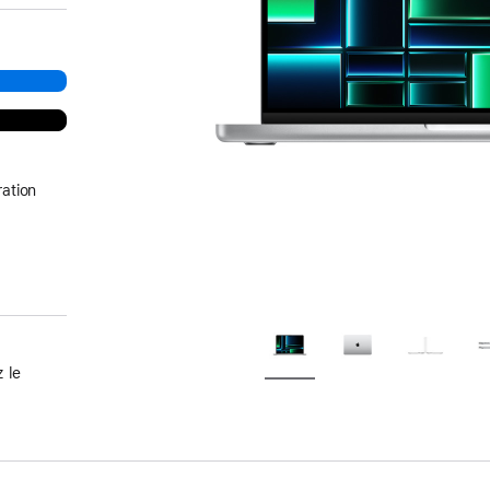
ation
 le