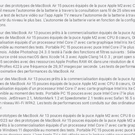
23 sur des prototypes de MacBook Air 15 pouces équipés de la puce Apple M2 ave
 mesure l’autonomie de la batterie à travers la consultation sans fil de 25 sites we
. Le test de lecture vidéo sur l’app Apple TV mesure l’autonomie de la batterie à t
rtir du niveau le plus bas. L’autonomie de la batterie varie en fonction de la configu
ons.
23 sur des MacBook Air 13 pouces prêts à la commercialisation équipés de la puc
ypes de MacBook Air 15 pouces équipés de la puce Apple M2 avec CPU 8 cœurs, 
alisation équipés d’un processeur Intel Core i7 avec carte graphique Intel Iris X
onible au moment des tests. Portable PC 15 pouces avec puce Intel Core i7 le pl
s. Adobe Photoshop 24.3.0 testé à l’aide des fonctions et filtres suivants : Sélec
 source créé sous macOS dans Xcode 14.3 avec Apple Clang 14.0.3 ; projet open
e 55 secondes avec des ressources Apple ProRes RAW 4K dans une résolution de 4
ProRes 422 à une fréquence de 29,97 images par seconde. Les tests de performan
proximative des performances du MacBook Air.
23 sur des MacBook Air 13 pouces prêts à la commercialisation équipés de la puc
ypes de MacBook Air 15 pouces équipés de la puce Apple M2 avec CPU 8 cœurs, 
alisation équipés d’un processeur Intel Core i7 avec carte graphique Intel Iris X
onible au moment des tests. Portable PC 15 pouces avec puce Intel Core i7 le pl
mois. JetStream 2.1, MotionMark 1.2 et Speedometer 2.1 testés avec Safari 16.
n réseau Wi‑Fi WPA2. Les tests de performances sont conduits sur des ordinateurs
r.
es prototypes de MacBook Air 13 pouces équipés de la puce Apple M2 avec CPU 8
ai 2023 sur des prototypes de MacBook Air 15 pouces équipés de la puce Apple 
êts à la commercialisation équipés d’un processeur Intel Core i7 avec carte graph
de Windows 11 disponible au moment des tests. Portable PC 15 pouces avec puce In
e derniers mois. L’app Apple TV a été utilisée pour la lecture vidéo sous macOS, 