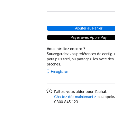
Ajouter au Panier
Payer avec Apple Pay
Vous hésitez encore ?
Sauvegardez vos préférences de configur
pour plus tard, ou partagez-les avec des
proches.
Enregistrer
Faites-vous aider pour l’achat.
Chattez dès maintenant
(s’ouvre
ou appelez
0800 845 123.
dans
une
nouvelle