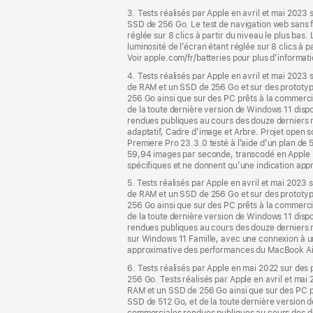
3. Tests réalisés par Apple en avril et mai 20
SSD de 256 Go. Le test de navigation web sans fil
réglée sur 8 clics à partir du niveau le plus bas
luminosité de l’écran étant réglée sur 8 clics à pa
Voir apple.com/fr/batteries pour plus d’informati
4. Tests réalisés par Apple en avril et mai 20
de RAM et un SSD de 256 Go et sur des protot
256 Go ainsi que sur des PC prêts à la commerci
de la toute dernière version de Windows 11 disp
rendues publiques au cours des douze derniers moi
adaptatif, Cadre d’image et Arbre. Projet open
Premiere Pro 23.3.0 testé à l’aide d’un plan d
59,94 images par seconde, transcodé en Apple 
spécifiques et ne donnent qu’une indication ap
5. Tests réalisés par Apple en avril et mai 20
de RAM et un SSD de 256 Go et sur des protot
256 Go ainsi que sur des PC prêts à la commerci
de la toute dernière version de Windows 11 disp
rendues publiques au cours des douze derniers 
sur Windows 11 Famille, avec une connexion à u
approximative des performances du MacBook Ai
6. Tests réalisés par Apple en mai 2022 sur d
256 Go. Tests réalisés par Apple en avril et m
RAM et un SSD de 256 Go ainsi que sur des PC pr
SSD de 512 Go, et de la toute dernière version 
commerciales rendues publiques au cours des douz