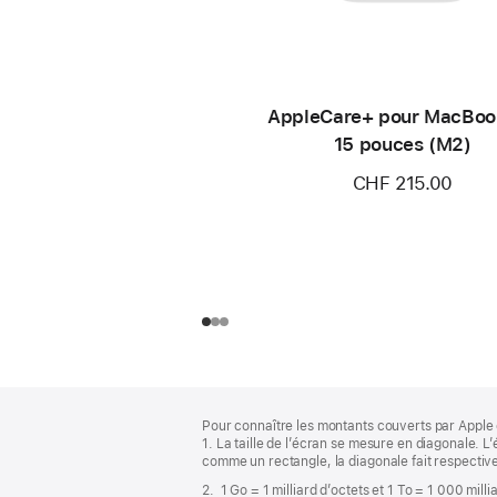
AppleCare+ pour MacBoo
15 pouces (M2)
CHF 215.00
Pied
Notes
Pour connaître les montants couverts par Apple 
de
de
1. La taille de l’écran se mesure en diagonale.
bas
page
comme un rectangle, la diagonale fait respectiv
de
2. 1 Go = 1 milliard d’octets et 1 To = 1 000 mill
page