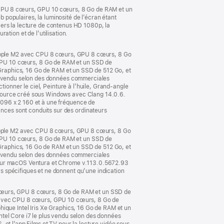
fenêtre)
c CPU 8 cœurs, GPU 10 cœurs, 8 Go de RAM et un
b populaires, la luminosité de l’écran étant
ravers la lecture de contenus HD 1080p, la
ration et de l’utilisation.
e Apple M2 avec CPU 8 cœurs, GPU 8 cœurs, 8 Go
GPU 10 cœurs, 8 Go de RAM et un SSD de
e Graphics, 16 Go de RAM et un SSD de 512 Go, et
us vendu selon des données commerciales
tionner le ciel, Peinture à l’huile, Grand-angle
 source créé sous Windows avec Clang 14.0.6.
 096 x 2 160 et à une fréquence de
ces sont conduits sur des ordinateurs
e Apple M2 avec CPU 8 cœurs, GPU 8 cœurs, 8 Go
GPU 10 cœurs, 8 Go de RAM et un SSD de
e Graphics, 16 Go de RAM et un SSD de 512 Go, et
us vendu selon des données commerciales
5 sur macOS Ventura et Chrome v.113.0.5672.93
 spécifiques et ne donnent qu’une indication
 cœurs, GPU 8 cœurs, 8 Go de RAM et un SSD de
M2 avec CPU 8 cœurs, GPU 10 cœurs, 8 Go de
ique Intel Iris Xe Graphics, 16 Go de RAM et un
tel Core i7 le plus vendu selon des données
et l’app Films et TV pour la lecture vidéo sous