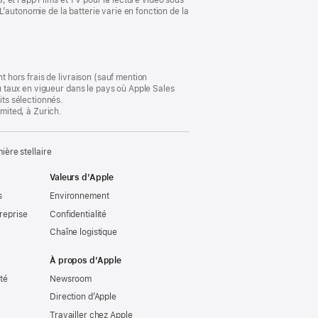
’autonomie de la batterie varie en fonction de la
t hors frais de livraison (sauf mention
au taux en vigueur dans le pays où Apple Sales
its sélectionnés.
imited, à Zurich.
ère stellaire
Valeurs d’Apple
s
Environnement
reprise
Confidentialité
Chaîne logistique
À propos d’Apple
ité
Newsroom
Direction d’Apple
Travailler chez Apple