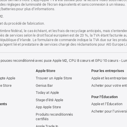
des réglages de luminosité de l’écran équivalents et sans connexion à un réseau. L
fr/batteries pour plus d’informations.
M2.
 et du procédé de fabrication.
timbre fédéral, le cas échéant, et les frais de recyclage anticipés, mais s’entenden
fiés de services selon le droit fiscal européen est de 23 %, la TVA étant facturée 
la République d’Irlande. Le formulaire de commande indique la TVA due sur les produ
t qu’agent lié et prestataire de services chargé des réclamations pour AIG Europe L
 pouces reconditionné avec puce Apple M2, CPU 8 cœurs et GPU 10 cœurs - Lumi
Apple Store
Pour les entreprises
mpte Apple
Trouver un Apple Store
Apple et les entreprise
e Store
Genius Bar
Acheter pour votre ent
Today at Apple
Pour l’Éducation
Stage d’été Apple
ents
Apple et l’Éducation
App Apple Store
Acheter pour l’univers
Produits reconditionnés
certifiés
Apple Trade In