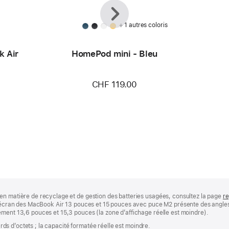
Précédent
Suivant
+ 1 autres coloris
k Air
HomePod mini - Bleu
CHF 119.00
en matière de recyclage et de gestion des batteries usagées, consultez la page
re
 L’écran des MacBook Air 13 pouces et 15 pouces avec puce M2 présente des angle
ement 13,6 pouces et 15,3 pouces (la zone d’affichage réelle est moindre).
iards d’octets ; la capacité formatée réelle est moindre.