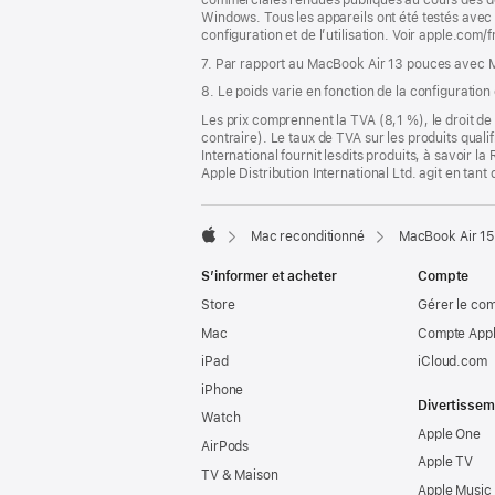
Windows. Tous les appareils ont été testés avec 
configuration et de l’utilisation. Voir apple.com/
7. Par rapport au MacBook Air 13 pouces avec 
8. Le poids varie en fonction de la configuration
Les prix comprennent la TVA (8,1 %), le droit de 
contraire). Le taux de TVA sur les produits quali
International fournit lesdits produits, à savoir 
Apple Distribution International Ltd. agit en tan
Mac reconditionné
MacBook Air 15
Apple
S’informer et acheter
Compte
Store
Gérer le co
Mac
Compte Appl
iPad
iCloud.com
iPhone
Divertissem
Watch
Apple One
AirPods
Apple TV
TV & Maison
Apple Music