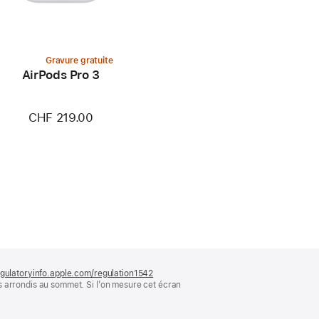
Gravure gratuite
AirPods Pro 3
CHF 219.00
gulatoryinfo.apple.com/regulation1542
(s’ouvre
s arrondis au sommet. Si l’on mesure cet écran
dans
une
nouvelle