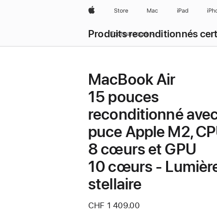
Apple
Store
Mac
iPad
iPh
Produits reconditionnés cert
Tout parcourir
MacBook Air
15 pouces
reconditionné ave
puce Apple M2, C
8 cœurs et GPU
10 cœurs - Lumièr
stellaire
CHF 1 409.00