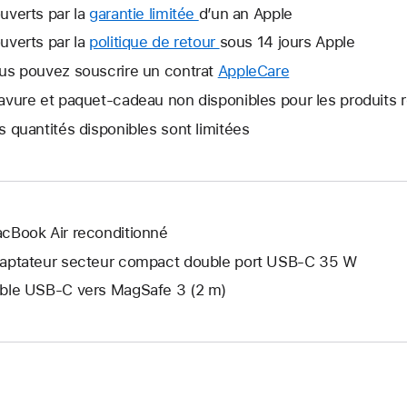
uverts par la
garantie limitée
Une
d’un an Apple
nouvelle
uverts par la
politique de retour
Une
sous 14 jours Apple
fenêtre
nouvelle
us pouvez souscrire un contrat
AppleCare
Une
s’ouvre.
fenêtre
nouvelle
avure et paquet-cadeau non disponibles pour les produits 
s’ouvre.
fenêtre
s quantités disponibles sont limitées
s’ouvre.
cBook Air reconditionné
aptateur secteur compact double port USB-C 35 W
ble USB-C vers MagSafe 3 (2 m)