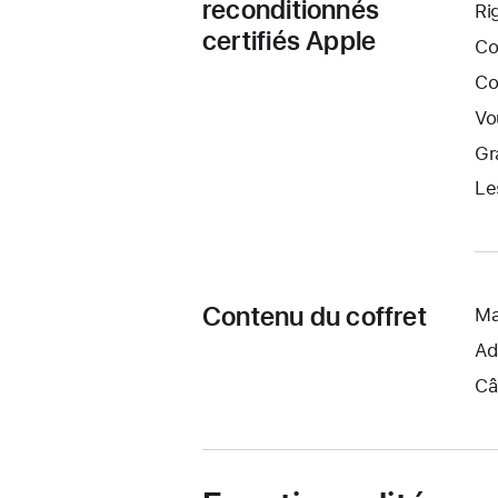
reconditionnés
Ri
certifiés Apple
Co
Co
Vo
Gr
Le
Contenu du coffret
Ma
Ad
Câ