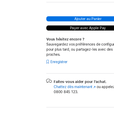
Ajouter au Panier
Payer avec Apple Pay
Vous hésitez encore ?
Sauvegardez vos préférences de configur
pour plus tard, ou partagez-les avec des
proches.
Enregistrer
Faites-vous aider pour l’achat.
Chattez dès maintenant
(s’ouvre
ou appelez
0800 845 123.
dans
une
nouvelle
fenêtre)