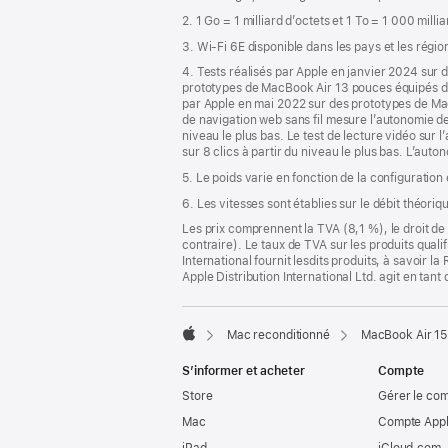
de
2. 1 Go = 1 milliard d’octets et 1 To = 1 000 milli
page
3. Wi-Fi 6E disponible dans les pays et les régio
4. Tests réalisés par Apple en janvier 2024 su
prototypes de MacBook Air 13 pouces équipés d
par Apple en mai 2022 sur des prototypes de M
de navigation web sans fil mesure l’autonomie de l
niveau le plus bas. Le test de lecture vidéo sur 
sur 8 clics à partir du niveau le plus bas. L’auto
5. Le poids varie en fonction de la configuration
6. Les vitesses sont établies sur le débit théori
Les prix comprennent la TVA (8,1 %), le droit de 
contraire). Le taux de TVA sur les produits quali
International fournit lesdits produits, à savoir 
Apple Distribution International Ltd. agit en tan
Mac reconditionné
MacBook Air 15
Apple
S’informer et acheter
Compte
Store
Gérer le co
Mac
Compte Appl
iPad
iCloud.com