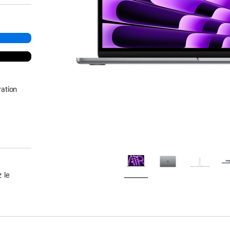
ation
 le