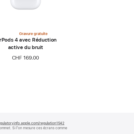
Gravure gratuite
rPods 4 avec Réduction
active du bruit
CHF 169.00
gulatoryinfo.apple.com/regulation1542
(s’ouvre
 sommet. Si l’on mesure ces écrans comme
dans
une