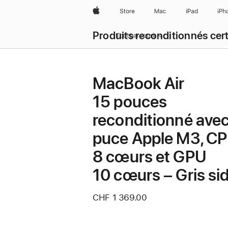
Apple
Store
Mac
iPad
iPh
Produits reconditionnés cert
Tout parcourir
MacBook Air
15 pouces
reconditionné ave
puce Apple M3, C
8 cœurs et GPU
10 cœurs – Gris sid
CHF 1 369.00