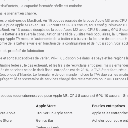
ards d’octets ; la capacité formatée réelle est moindre.
ns le prenant en charge.
r des prototypes de MacBook Air 15 pouces équipés de la puce Apple M3 avec CPU
e la puce Apple M3 avec CPU 8 cœurs et GPU 8 cœurs, tous configurés avec 8 G
acBook Air 13 pouces équipés de la puce Apple M2 avec CPU 8 cœurs, GPU 8 cœu
a batterie à travers la consultation sans fil de 25 sites web populaires, la luminosi
l’app Apple TV mesure l’autonomie de la batterie à travers la lecture de contenus H
nomie de la batterie varie en fonction de la configuration et de l’utilisation. Voir a
 et du procédé de fabrication.
que et sont susceptibles de varier. Wi-Fi 6E disponible dans les pays et les régions 
timbre fédéral, le cas échéant, et les frais de recyclage anticipés, mais s’entenden
fiés de services selon le droit fiscal européen est de 23 %, la TVA étant facturée 
la République d’Irlande. Le formulaire de commande indique la TVA due sur les produ
t qu’agent lié et prestataire de services chargé des réclamations pour AIG Europe L
 pouces reconditionné avec puce Apple M3, CPU 8 cœurs et GPU 10 cœurs – Gris
Apple Store
Pour les entreprises
mpte Apple
Trouver un Apple Store
Apple et les entreprise
e Store
Genius Bar
Acheter pour votre ent
Today at Apple