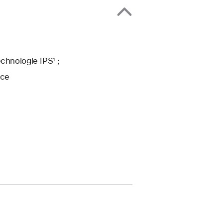
chnologie IPS¹ ;
uce