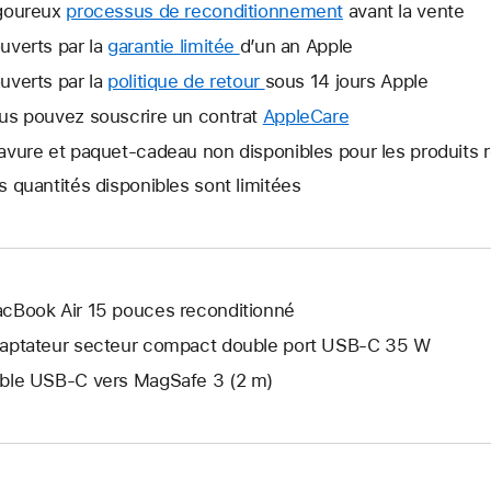
goureux
processus de reconditionnement
avant la vente
uverts par la
garantie limitée
Une
d’un an Apple
nouvelle
uverts par la
politique de retour
Une
sous 14 jours Apple
fenêtre
nouvelle
us pouvez souscrire un contrat
AppleCare
Une
s’ouvre.
fenêtre
nouvelle
avure et paquet-cadeau non disponibles pour les produits 
s’ouvre.
fenêtre
s quantités disponibles sont limitées
s’ouvre.
cBook Air 15 pouces reconditionné
aptateur secteur compact double port USB-C 35 W
ble USB-C vers MagSafe 3 (2 m)