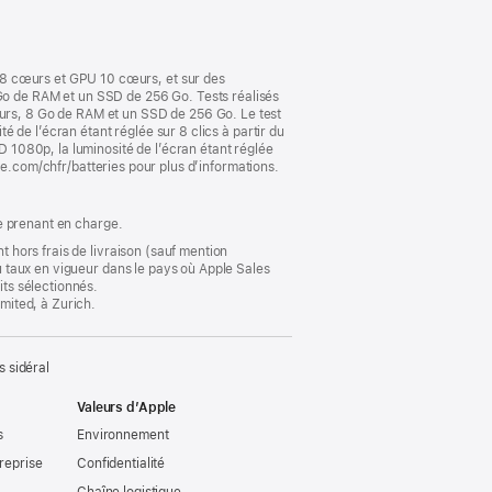
nouvelle
fenêtre)
 8 cœurs et GPU 10 cœurs, et sur des
o de RAM et un SSD de 256 Go. Tests réalisés
rs, 8 Go de RAM et un SSD de 256 Go. Le test
té de l’écran étant réglée sur 8 clics à partir du
D 1080p, la luminosité de l’écran étant réglée
pple.com/chfr/batteries pour plus d’informations.
le prenant en charge.
t hors frais de livraison (sauf mention
au taux en vigueur dans le pays où Apple Sales
its sélectionnés.
imited, à Zurich.
 sidéral
Valeurs d’Apple
s
Environnement
reprise
Confidentialité
Chaîne logistique