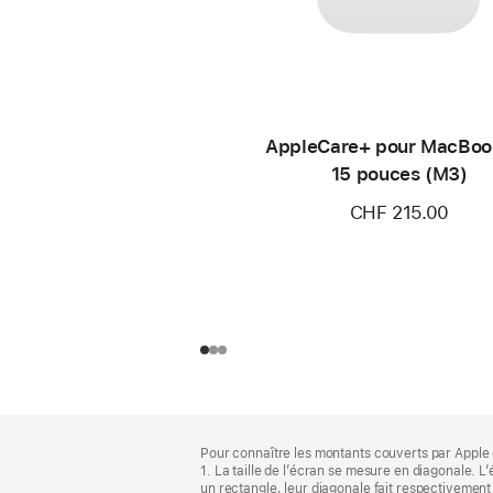
AppleCare+ pour MacBoo
15 pouces (M3)
CHF 215.00
Pied
Notes
Pour connaître les montants couverts par Apple 
de
de
1. La taille de l’écran se mesure en diagonale.
bas
page
un rectangle, leur diagonale fait respectivement