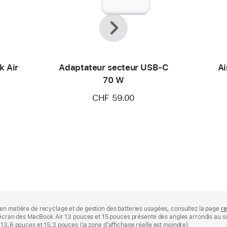
Précédent
Suivant
k Air
Adaptateur secteur USB‑C
Ai
70 W
CHF 59.00
en matière de recyclage et de gestion des batteries usagées, consultez la page
re
 L’écran des MacBook Air 13 pouces et 15 pouces présente des angles arrondis au
 13,6 pouces et 15,3 pouces (la zone d’affichage réelle est moindre).