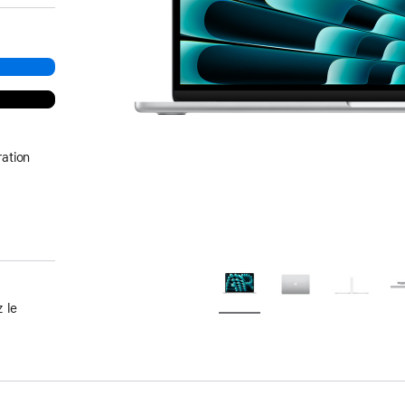
ation
 le