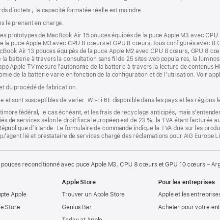
ards d’octets ; la capacité formatée réelle est moindre.
ns le prenant en charge.
r des prototypes de MacBook Air 15 pouces équipés de la puce Apple M3 avec CPU
e la puce Apple M3 avec CPU 8 cœurs et GPU 8 cœurs, tous configurés avec 8 G
acBook Air 13 pouces équipés de la puce Apple M2 avec CPU 8 cœurs, GPU 8 cœu
a batterie à travers la consultation sans fil de 25 sites web populaires, la luminosi
l’app Apple TV mesure l’autonomie de la batterie à travers la lecture de contenus H
nomie de la batterie varie en fonction de la configuration et de l’utilisation. Voir a
 et du procédé de fabrication.
que et sont susceptibles de varier. Wi-Fi 6E disponible dans les pays et les régions 
timbre fédéral, le cas échéant, et les frais de recyclage anticipés, mais s’entenden
fiés de services selon le droit fiscal européen est de 23 %, la TVA étant facturée 
la République d’Irlande. Le formulaire de commande indique la TVA due sur les produ
t qu’agent lié et prestataire de services chargé des réclamations pour AIG Europe L
 pouces reconditionné avec puce Apple M3, CPU 8 cœurs et GPU 10 cœurs – Ar
Apple Store
Pour les entreprises
mpte Apple
Trouver un Apple Store
Apple et les entreprise
e Store
Genius Bar
Acheter pour votre ent
Today at Apple