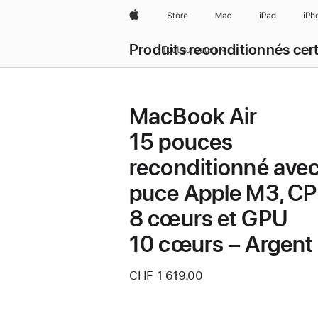
Apple
Store
Mac
iPad
iPh
Produits reconditionnés cert
Tout parcourir
MacBook Air
15 pouces
reconditionné ave
puce Apple M3, C
8 cœurs et GPU
10 cœurs – Argent
CHF 1 619.00