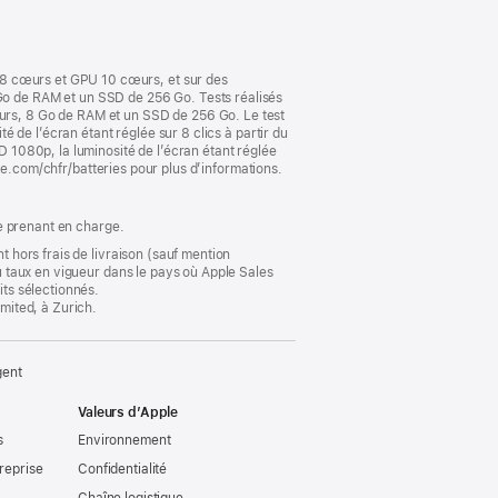
nouvelle
fenêtre)
 8 cœurs et GPU 10 cœurs, et sur des
o de RAM et un SSD de 256 Go. Tests réalisés
rs, 8 Go de RAM et un SSD de 256 Go. Le test
té de l’écran étant réglée sur 8 clics à partir du
D 1080p, la luminosité de l’écran étant réglée
pple.com/chfr/batteries pour plus d’informations.
le prenant en charge.
t hors frais de livraison (sauf mention
au taux en vigueur dans le pays où Apple Sales
its sélectionnés.
imited, à Zurich.
gent
Valeurs d’Apple
s
Environnement
reprise
Confidentialité
Chaîne logistique