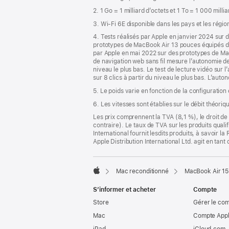
de
2. 1 Go = 1 milliard d’octets et 1 To = 1 000 milli
page
3. Wi-Fi 6E disponible dans les pays et les régio
4. Tests réalisés par Apple en janvier 2024 su
prototypes de MacBook Air 13 pouces équipés d
par Apple en mai 2022 sur des prototypes de M
de navigation web sans fil mesure l’autonomie de l
niveau le plus bas. Le test de lecture vidéo sur 
sur 8 clics à partir du niveau le plus bas. L’auto
5. Le poids varie en fonction de la configuration
6. Les vitesses sont établies sur le débit théori
Les prix comprennent la TVA (8,1 %), le droit de 
contraire). Le taux de TVA sur les produits quali
International fournit lesdits produits, à savoir 
Apple Distribution International Ltd. agit en tan
Mac reconditionné
MacBook Air 15
Apple
S’informer et acheter
Compte
Store
Gérer le co
Mac
Compte Appl
iPad
iCloud.com