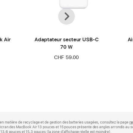
Précédent
Suivant
k Air
Adaptateur secteur USB‑C
Ai
70 W
CHF 59.00
en matière de recyclage et de gestion des batteries usagées, consultez la page
re
 L’écran des MacBook Air 13 pouces et 15 pouces présente des angles arrondis au
 13,6 pouces et 15,3 pouces (la zone d’affichage réelle est moindre).