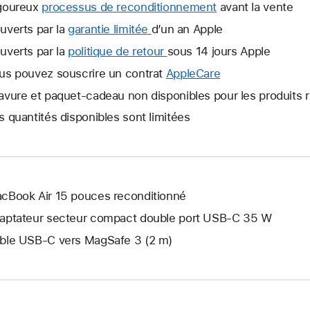
goureux
processus de reconditionnement
avant la vente
uverts par la
garantie limitée
Une
d’un an Apple
nouvelle
uverts par la
politique de retour
Une
sous 14 jours Apple
fenêtre
nouvelle
us pouvez souscrire un contrat
AppleCare
Une
s’ouvre.
fenêtre
nouvelle
avure et paquet-cadeau non disponibles pour les produits 
s’ouvre.
fenêtre
s quantités disponibles sont limitées
s’ouvre.
cBook Air 15 pouces reconditionné
aptateur secteur compact double port USB-C 35 W
ble USB-C vers MagSafe 3 (2 m)