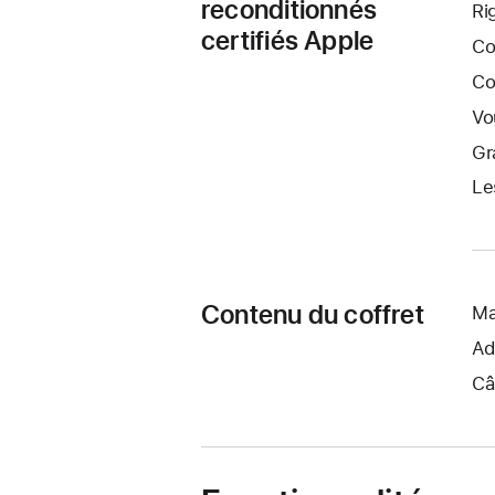
reconditionnés
Ri
certifiés Apple
Co
Co
Vo
Gr
Le
Contenu du coffret
Ma
Ad
Câ