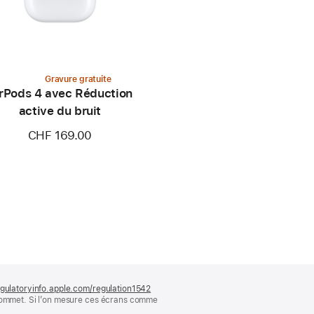
Gravure gratuite
rPods 4 avec Réduction
active du bruit
CHF 169.00
gulatoryinfo.apple.com/regulation1542
(s’ouvre
 sommet. Si l’on mesure ces écrans comme
dans
une