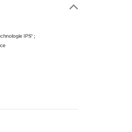
chnologie IPS¹ ;
uce