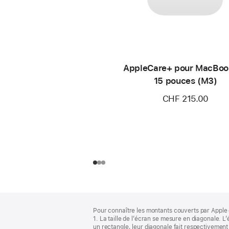
AppleCare+ pour MacBoo
15 pouces (M3)
CHF 215.00
Pied
Notes
Pour connaître les montants couverts par Apple 
de
de
1. La taille de l’écran se mesure en diagonale.
bas
page
un rectangle, leur diagonale fait respectivement