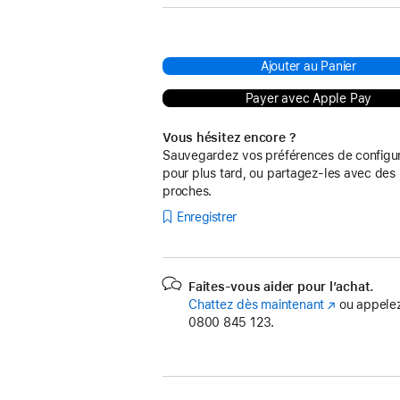
Ajouter au Panier
Payer avec Apple Pay
Vous hésitez encore ?
Sauvegardez vos préférences de configur
pour plus tard, ou partagez-les avec des
proches.
Enregistrer
Faites-vous aider pour l’achat.
Chattez dès maintenant
(s’ouvre
ou appelez
0800 845 123.
dans
une
nouvelle
fenêtre)