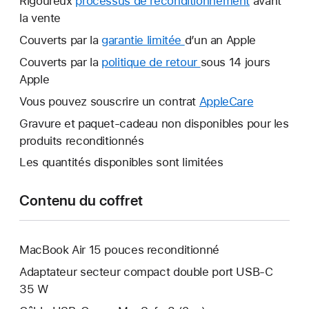
Rigoureux
processus de reconditionnement
avant
la vente
Couverts par la
garantie limitée
Une
d’un an Apple
nouvelle
Couverts par la
politique de retour
Une
sous 14 jours
fenêtre
Apple
nouvelle
s’ouvre.
fenêtre
Vous pouvez souscrire un contrat
AppleCare
Une
s’ouvre.
nouvelle
Gravure et paquet-cadeau non disponibles pour les
fenêtre
produits reconditionnés
s’ouvre.
Les quantités disponibles sont limitées
Contenu du coffret
MacBook Air 15 pouces reconditionné
Adaptateur secteur compact double port USB-C
35 W