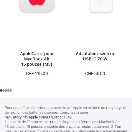
AppleCare+ pour
Adaptateur secteur
MacBook Air
USB‑C 70 W
15 pouces (M3)
CHF 59.00
CHF 215.00
Pied
Notes
Pour connaître les montants couverts par Apple en matière de recyclage et
de
de
de gestion des batteries usagées, consultez la page
bas
page
regulatoryinfo.apple.com/regulation1542
(s’ouvre
de
1. La taille de l’écran se mesure en diagonale. L’écran des MacBook Air
dans
page
13 pouces et 15 pouces présente des angles arrondis au sommet. Si l’on
une
mesure ces écrans comme un rectangle, leur diagonale fait respectivement
nouvelle