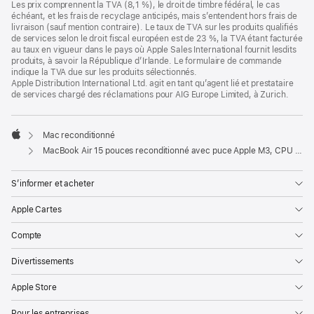
Les prix comprennent la TVA (8,1 %), le droit de timbre fédéral, le cas
échéant, et les frais de recyclage anticipés, mais s’entendent hors frais de
livraison (sauf mention contraire). Le taux de TVA sur les produits qualifiés
de services selon le droit fiscal européen est de 23 %, la TVA étant facturée
au taux en vigueur dans le pays où Apple Sales International fournit lesdits
produits, à savoir la République d’Irlande. Le formulaire de commande
indique la TVA due sur les produits sélectionnés.
Apple Distribution International Ltd. agit en tant qu’agent lié et prestataire
de services chargé des réclamations pour AIG Europe Limited, à Zurich.
Mac reconditionné
Apple
MacBook Air 15 pouces reconditionné avec puce Apple M3, CPU 8 cœurs et GPU 10 cœurs – Lumière stellaire
S’informer et acheter
Apple Cartes
Compte
Divertissements
Apple Store
Pour les entreprises