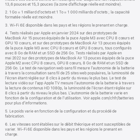
13,6 pouces et 15,3 pouces (la zone d’affichage réelle est moindre).
fenêtre)
2. 1 Go = 1 milliard d’octets et 1 To = 1 000 milliards d’octets ; la capacité
formatée réelle est moindre.
3. Wi-Fi 6E disponible dans les pays et les régions le prenant en charge.
4. Tests réalisés par Apple en janvier 2024 sur des prototypes de
MacBook Air 15 pouces équipés de la puce Apple M3 avec CPU 8 cœurs et
GPU 10 cœurs, et sur des prototypes de MacBook Air 13 pouces équipés
de la puce Apple M3 avec CPU 8 cœurs et GPU 8 cœurs, tous configurés
avec 8 Go de RAM et un SSD de 256 Go. Tests réalisés par Apple en
mai 2022 sur des prototypes de MacBook Air 13 pouces équipés de la puce
Apple M2 avec CPU 8 cœurs, GPU 8 cœurs, 8 Go de RAM et un SSD de
256 Go. Le test de navigation web sans fil mesure l’autonomie de la batterie
à travers la consultation sans fil de 25 sites web populaires, la luminosité de
l’écran étant réglée sur 8 clics à partir du niveau le plus bas. Le test de
lecture vidéo sur l’app Apple TV mesure l’autonomie de la batterie à travers
la lecture de contenus HD 1080p, la luminosité de l’écran étant réglée sur
8 clics à partir du niveau le plus bas. L’autonomie de la batterie varie en
fonction de la configuration et de l’utilisation. Voir apple.com/chfr/batteries
pour plus d’informations.
5. Le poids varie en fonction de la configuration et du procédé de
fabrication.
6. Les vitesses sont établies sur le débit théorique et sont susceptibles de
varier. Wi-Fi 6E disponible dans les pays et les régions le prenant en
charge.