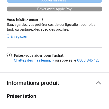
Ajouter au Panier
Payer avec Apple Pay
Vous hésitez encore ?
Sauvegardez vos préférences de configuration pour plus
tard, ou partagez-les avec des proches.
Enregistrer
Faites-vous aider pour l’achat.
Chattez dès maintenant
(s’ouvre
ou appelez le
0800 845 123
.
dans
une
nouvelle
fenêtre)
Informations produit
Présentation