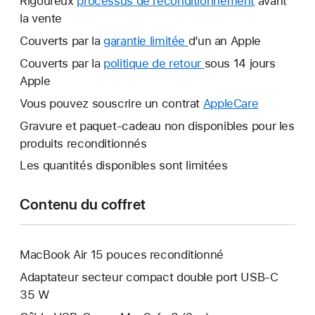
Rigoureux
processus de reconditionnement
avant
la vente
Couverts par la
garantie limitée
Une
d’un an Apple
nouvelle
Couverts par la
politique de retour
Une
sous 14 jours
fenêtre
Apple
nouvelle
s’ouvre.
fenêtre
Vous pouvez souscrire un contrat
AppleCare
Une
s’ouvre.
nouvelle
Gravure et paquet-cadeau non disponibles pour les
fenêtre
produits reconditionnés
s’ouvre.
Les quantités disponibles sont limitées
Contenu du coffret
MacBook Air 15 pouces reconditionné
Adaptateur secteur compact double port USB-C
35 W