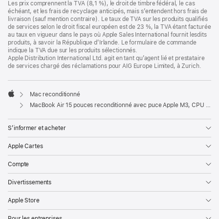
Les prix comprennent la TVA (8,1 %), le droit de timbre fédéral, le cas
échéant, et les frais de recyclage anticipés, mais s’entendent hors frais de
livraison (sauf mention contraire). Le taux de TVA sur les produits qualifiés
de services selon le droit fiscal européen est de 23 %, la TVA étant facturée
au taux en vigueur dans le pays où Apple Sales International fournit lesdits
produits, à savoir la République d’Irlande. Le formulaire de commande
indique la TVA due sur les produits sélectionnés.
Apple Distribution International Ltd. agit en tant qu’agent lié et prestataire
de services chargé des réclamations pour AIG Europe Limited, à Zurich.
Mac reconditionné
Apple
MacBook Air 15 pouces reconditionné avec puce Apple M3, CPU 8 cœurs et GPU 10 cœurs – Minuit
S’informer et acheter
Apple Cartes
Compte
Divertissements
Apple Store
Pour les entreprises