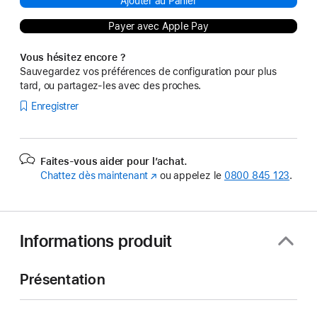
Ajouter au Panier
Payer avec Apple Pay
Vous hésitez encore ?
Sauvegardez vos préférences de configuration pour plus
tard, ou partagez-les avec des proches.
Enregistrer
Faites-vous aider pour l’achat.
Chattez dès maintenant
(s’ouvre
ou appelez le
0800 845 123
.
dans
une
nouvelle
fenêtre)
Informations produit
Présentation