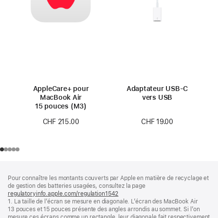
AppleCare+ pour
Adaptateur USB-C
MacBook Air
vers USB
15 pouces (M3)
CHF 19.00
CHF 215.00
Pied
Notes
Pour connaître les montants couverts par Apple en matière de recyclage et
de
de
de gestion des batteries usagées, consultez la page
bas
page
regulatoryinfo.apple.com/regulation1542
(s’ouvre
de
1. La taille de l’écran se mesure en diagonale. L’écran des MacBook Air
dans
page
13 pouces et 15 pouces présente des angles arrondis au sommet. Si l’on
une
mesure ces écrans comme un rectangle, leur diagonale fait respectivement
nouvelle