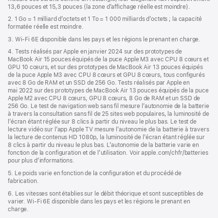
13,6 pouces et 15,3 pouces (la zone d’affichage réelle est moindre).
fenêtre)
2. 1 Go = 1 milliard d’octets et 1 To = 1 000 milliards d’octets ; la capacité
formatée réelle est moindre.
3. Wi-Fi 6E disponible dans les pays et les régions le prenant en charge.
4. Tests réalisés par Apple en janvier 2024 sur des prototypes de
MacBook Air 15 pouces équipés de la puce Apple M3 avec CPU 8 cœurs et
GPU 10 cœurs, et sur des prototypes de MacBook Air 13 pouces équipés
de la puce Apple M3 avec CPU 8 cœurs et GPU 8 cœurs, tous configurés
avec 8 Go de RAM et un SSD de 256 Go. Tests réalisés par Apple en
mai 2022 sur des prototypes de MacBook Air 13 pouces équipés de la puce
Apple M2 avec CPU 8 cœurs, GPU 8 cœurs, 8 Go de RAM et un SSD de
256 Go. Le test de navigation web sans fil mesure l’autonomie de la batterie
à travers la consultation sans fil de 25 sites web populaires, la luminosité de
l’écran étant réglée sur 8 clics à partir du niveau le plus bas. Le test de
lecture vidéo sur l’app Apple TV mesure l’autonomie de la batterie à travers
la lecture de contenus HD 1080p, la luminosité de l’écran étant réglée sur
8 clics à partir du niveau le plus bas. L’autonomie de la batterie varie en
fonction de la configuration et de l’utilisation. Voir apple.com/chfr/batteries
pour plus d’informations.
5. Le poids varie en fonction de la configuration et du procédé de
fabrication.
6. Les vitesses sont établies sur le débit théorique et sont susceptibles de
varier. Wi-Fi 6E disponible dans les pays et les régions le prenant en
charge.