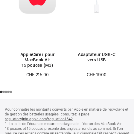
AppleCare+ pour
Adaptateur USB-C
MacBook Air
vers USB
15 pouces (M3)
CHF 19.00
CHF 215.00
Pied
Notes
Pour connaître les montants couverts par Apple en matière de recyclage et
de
de
de gestion des batteries usagées, consultez la page
bas
page
regulatoryinfo.apple.com/regulation1542
(s’ouvre
de
1. La taille de l’écran se mesure en diagonale. L’écran des MacBook Air
dans
page
13 pouces et 15 pouces présente des angles arrondis au sommet. Si l’on
une
mesure ces écrans comme un rectangle, leur diagonale fait respectivement
nouvelle