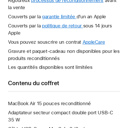
Rigoureux
processus de reconditionnement
avant
la vente
Couverts par la
garantie limitée
Une
d’un an Apple
nouvelle
Couverts par la
politique de retour
Une
sous 14 jours
fenêtre
Apple
nouvelle
s’ouvre.
fenêtre
Vous pouvez souscrire un contrat
AppleCare
Une
s’ouvre.
nouvelle
Gravure et paquet-cadeau non disponibles pour les
fenêtre
produits reconditionnés
s’ouvre.
Les quantités disponibles sont limitées
Contenu du coffret
MacBook Air 15 pouces reconditionné
Adaptateur secteur compact double port USB-C
35 W