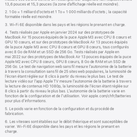
13,6 pouces et 15,3 pouces (la zone d’affichage réelle est moindre).
fenêtre)
2. 1 Go = 1 milliard d’octets et 1 To = 1 000 milliards d’octets ; la capacité
formatée réelle est moindre.
3. Wi-Fi 6E disponible dans les pays et les régions le prenant en charge.
4. Tests réalisés par Apple en janvier 2024 sur des prototypes de
MacBook Air 15 pouces équipés de la puce Apple M3 avec CPU 8 cœurs et
GPU 10 cœurs, et sur des prototypes de MacBook Air 13 pouces équipés
de la puce Apple M3 avec CPU 8 cœurs et GPU 8 cœurs, tous configurés
avec 8 Go de RAM et un SSD de 256 Go. Tests réalisés par Apple en
mai 2022 sur des prototypes de MacBook Air 13 pouces équipés de la puce
Apple M2 avec CPU 8 cœurs, GPU 8 cœurs, 8 Go de RAM et un SSD de
256 Go. Le test de navigation web sans fil mesure l’autonomie de la batterie
à travers la consultation sans fil de 25 sites web populaires, la luminosité de
l’écran étant réglée sur 8 clics à partir du niveau le plus bas. Le test de
lecture vidéo sur l’app Apple TV mesure l’autonomie de la batterie à travers
la lecture de contenus HD 1080p, la luminosité de l’écran étant réglée sur
8 clics à partir du niveau le plus bas. L’autonomie de la batterie varie en
fonction de la configuration et de l’utilisation. Voir apple.com/chfr/batteries
pour plus d’informations.
5. Le poids varie en fonction de la configuration et du procédé de
fabrication.
6. Les vitesses sont établies sur le débit théorique et sont susceptibles de
varier. Wi-Fi 6E disponible dans les pays et les régions le prenant en
charge.