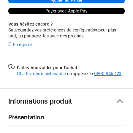
Ajouter au Panier
Payer avec Apple Pay
Vous hésitez encore ?
Sauvegardez vos préférences de configuration pour plus
tard, ou partagez-les avec des proches.
Enregistrer
Faites-vous aider pour l’achat.
Chattez dès maintenant
(s’ouvre
ou appelez le
0800 845 123
.
dans
une
nouvelle
fenêtre)
Informations produit
Présentation