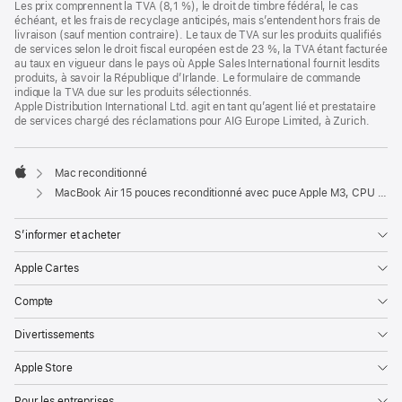
Les prix comprennent la TVA (8,1 %), le droit de timbre fédéral, le cas
échéant, et les frais de recyclage anticipés, mais s’entendent hors frais de
livraison (sauf mention contraire). Le taux de TVA sur les produits qualifiés
de services selon le droit fiscal européen est de 23 %, la TVA étant facturée
au taux en vigueur dans le pays où Apple Sales International fournit lesdits
produits, à savoir la République d’Irlande. Le formulaire de commande
indique la TVA due sur les produits sélectionnés.
Apple Distribution International Ltd. agit en tant qu’agent lié et prestataire
de services chargé des réclamations pour AIG Europe Limited, à Zurich.
Mac reconditionné
Apple
MacBook Air 15 pouces reconditionné avec puce Apple M3, CPU 8 cœurs et GPU 10 cœurs – Minuit
S’informer et acheter
Apple Cartes
Compte
Divertissements
Apple Store
Pour les entreprises