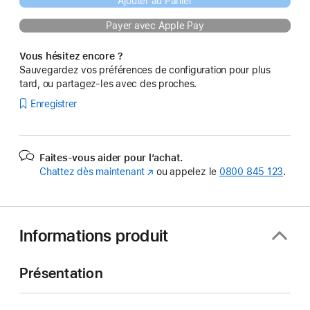
Ajouter au Panier
Payer avec Apple Pay
Vous hésitez encore ?
Sauvegardez vos préférences de configuration pour plus
tard, ou partagez-les avec des proches.
Enregistrer
Faites-vous aider pour l’achat.
Chattez dès maintenant
(s’ouvre
ou appelez le
0800 845 123
.
dans
une
nouvelle
fenêtre)
Informations produit
Présentation