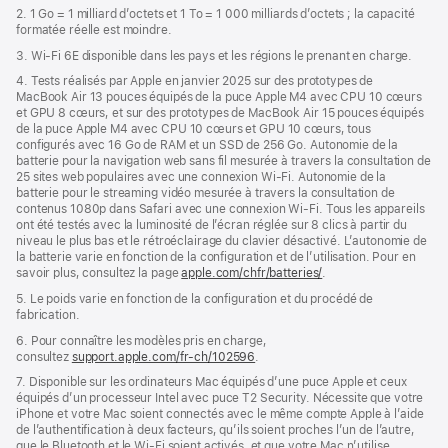
2. 1 Go = 1 milliard d’octets et 1 To = 1 000 milliards d’octets ; la capacité
formatée réelle est moindre.
3. Wi-Fi 6E disponible dans les pays et les régions le prenant en charge.
4. Tests réalisés par Apple en janvier 2025 sur des prototypes de
MacBook Air 13 pouces équipés de la puce Apple M4 avec CPU 10 cœurs
et GPU 8 cœurs, et sur des prototypes de MacBook Air 15 pouces équipés
de la puce Apple M4 avec CPU 10 cœurs et GPU 10 cœurs, tous
configurés avec 16 Go de RAM et un SSD de 256 Go. Autonomie de la
batterie pour la navigation web sans fil mesurée à travers la consultation de
25 sites web populaires avec une connexion Wi-Fi. Autonomie de la
batterie pour le streaming vidéo mesurée à travers la consultation de
contenus 1080p dans Safari avec une connexion Wi-Fi. Tous les appareils
ont été testés avec la luminosité de l’écran réglée sur 8 clics à partir du
niveau le plus bas et le rétroéclairage du clavier désactivé. L’autonomie de
la batterie varie en fonction de la configuration et de l’utilisation. Pour en
savoir plus, consultez la page
apple.com/chfr/batteries/
.
5. Le poids varie en fonction de la configuration et du procédé de
fabrication.
6. Pour connaître les modèles pris en charge,
consultez
support.apple.com/fr-ch/102596
.
7. Disponible sur les ordinateurs Mac équipés d’une puce Apple et ceux
équipés d’un processeur Intel avec puce T2 Security. Nécessite que votre
iPhone et votre Mac soient connectés avec le même compte Apple à l’aide
de l’authentification à deux facteurs, qu’ils soient proches l’un de l’autre,
que le Bluetooth et le Wi-Fi soient activés, et que votre Mac n’utilise