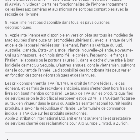
ni AirPlay ni Sidecar. Certaines fonctionnalités de l’iPhone (notamment
celles liées aux caméras et aux micros) ne sont pas compatibles avec la
recopie de l’iPhone.
8. FaceTime n’est pas disponible dans tous les pays ou zones
géographiques.
9. Apple Intelligence est disponible en version bêta sur tous les modèles de
Mac équipés d’une puce M1 (et modèles ultérieurs), avec la langue de Siri
et celle de l’appareil réglées sur l’allemand, l’anglais (Afrique du Sud,
Australie, Canada, États-Unis, Inde, Irlande, Nouvelle-Zélande, Royaume-
Uni ou Singapour), le chinois simplifié, le coréen, l’espagnol, le français,
l’italien, le japonais ou le portugais (Brésil), dans le cadre d’une mise à jour
logicielle de macOS Sequoia. D’autres langues, dont le vietnamien, suivront
dans le courant de l’année. La disponibilité des fonctionnalités peut varier
en fonction des zones géographiques et des langues.
Les prix comprennent la TVA (8,1 %), le droit de timbre fédéral, le cas
échéant, et les frais de recyclage anticipés, mais s’entendent hors frais de
livraison (sauf mention contraire). Le taux de TVA sur les produits qualifiés
de services selon le droit fiscal européen est de 23 %, la TVA étant facturée
au taux en vigueur dans le pays où Apple Sales International fournit lesdits
produits, à savoir la République d’Irlande. Le formulaire de commande
indique la TVA due sur les produits sélectionnés.
Apple Distribution International Ltd. agit en tant qu’agent lié et prestataire
de services chargé des réclamations pour AIG Europe Limited, à Zurich.