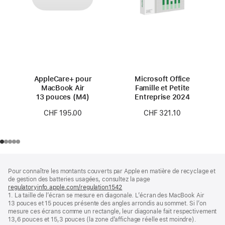
AppleCare+ pour
Microsoft Office
MacBook Air
Famille et Petite
13 pouces (M4)
Entreprise 2024
CHF 195.00
CHF 321.10
Pied
Notes
Pour connaître les montants couverts par Apple en matière de recyclage et
de
de
de gestion des batteries usagées, consultez la page
bas
page
regulatoryinfo.apple.com/regulation1542
(s’ouvre
de
1. La taille de l’écran se mesure en diagonale. L’écran des MacBook Air
dans
page
13 pouces et 15 pouces présente des angles arrondis au sommet. Si l’on
une
mesure ces écrans comme un rectangle, leur diagonale fait respectivement
nouvelle
13,6 pouces et 15,3 pouces (la zone d’affichage réelle est moindre).
fenêtre)