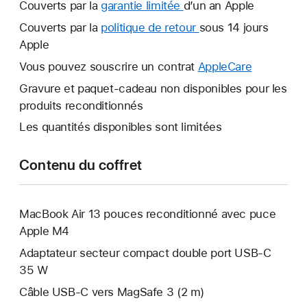
Couverts par la
garantie limitée
Une
d’un an Apple
nouvelle
Couverts par la
politique de retour
Une
sous 14 jours
fenêtre
Apple
nouvelle
s’ouvre.
fenêtre
Vous pouvez souscrire un contrat
AppleCare
Une
s’ouvre.
nouvelle
Gravure et paquet-cadeau non disponibles pour les
fenêtre
produits reconditionnés
s’ouvre.
Les quantités disponibles sont limitées
Contenu du coffret
MacBook Air 13 pouces reconditionné avec puce
Apple M4
Adaptateur secteur compact double port USB-C
35 W
Câble USB-C vers MagSafe 3 (2 m)