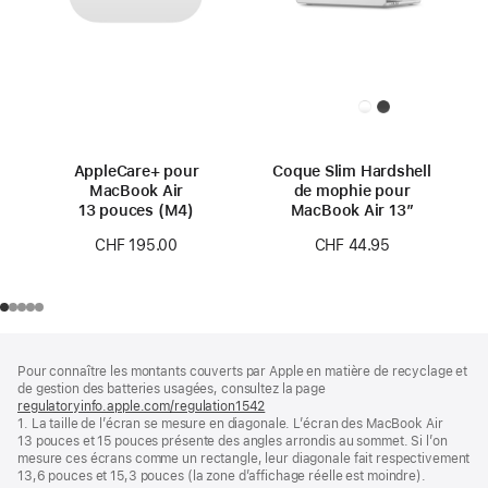
AppleCare+ pour
Coque Slim Hardshell
MacBook Air
de mophie pour
13 pouces (M4)
MacBook Air 13″
CHF 195.00
CHF 44.95
Pied
Notes
Pour connaître les montants couverts par Apple en matière de recyclage et
de
de
de gestion des batteries usagées, consultez la page
bas
page
regulatoryinfo.apple.com/regulation1542
(s’ouvre
de
1. La taille de l’écran se mesure en diagonale. L’écran des MacBook Air
dans
page
13 pouces et 15 pouces présente des angles arrondis au sommet. Si l’on
une
mesure ces écrans comme un rectangle, leur diagonale fait respectivement
nouvelle
13,6 pouces et 15,3 pouces (la zone d’affichage réelle est moindre).
fenêtre)