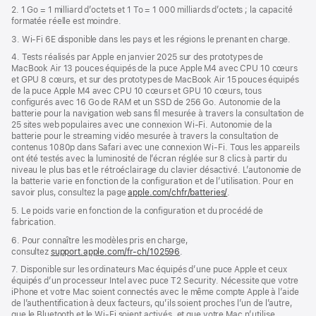
2. 1 Go = 1 milliard d’octets et 1 To = 1 000 milliards d’octets ; la capacité
formatée réelle est moindre.
3. Wi-Fi 6E disponible dans les pays et les régions le prenant en charge.
4. Tests réalisés par Apple en janvier 2025 sur des prototypes de
MacBook Air 13 pouces équipés de la puce Apple M4 avec CPU 10 cœurs
et GPU 8 cœurs, et sur des prototypes de MacBook Air 15 pouces équipés
de la puce Apple M4 avec CPU 10 cœurs et GPU 10 cœurs, tous
configurés avec 16 Go de RAM et un SSD de 256 Go. Autonomie de la
batterie pour la navigation web sans fil mesurée à travers la consultation de
25 sites web populaires avec une connexion Wi-Fi. Autonomie de la
batterie pour le streaming vidéo mesurée à travers la consultation de
contenus 1080p dans Safari avec une connexion Wi-Fi. Tous les appareils
ont été testés avec la luminosité de l’écran réglée sur 8 clics à partir du
niveau le plus bas et le rétroéclairage du clavier désactivé. L’autonomie de
la batterie varie en fonction de la configuration et de l’utilisation. Pour en
savoir plus, consultez la page
apple.com/chfr/batteries/
.
5. Le poids varie en fonction de la configuration et du procédé de
fabrication.
6. Pour connaître les modèles pris en charge,
consultez
support.apple.com/fr-ch/102596
.
7. Disponible sur les ordinateurs Mac équipés d’une puce Apple et ceux
équipés d’un processeur Intel avec puce T2 Security. Nécessite que votre
iPhone et votre Mac soient connectés avec le même compte Apple à l’aide
de l’authentification à deux facteurs, qu’ils soient proches l’un de l’autre,
que le Bluetooth et le Wi-Fi soient activés, et que votre Mac n’utilise