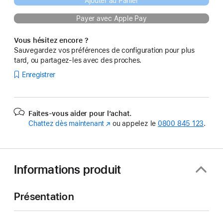
Ajouter au Panier
Payer avec Apple Pay
Vous hésitez encore ?
Sauvegardez vos préférences de configuration pour plus
tard, ou partagez-les avec des proches.
Enregistrer
Faites-vous aider pour l’achat.
Chattez dès maintenant
(s’ouvre
ou appelez le
0800 845 123
.
dans
une
nouvelle
fenêtre)
Informations produit
Présentation