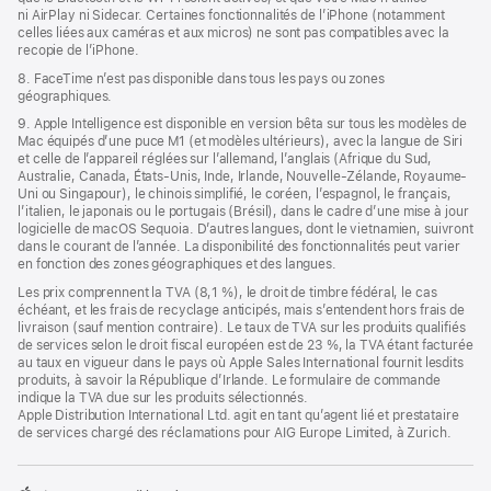
ni AirPlay ni Sidecar. Certaines fonctionnalités de l’iPhone (notamment
celles liées aux caméras et aux micros) ne sont pas compatibles avec la
recopie de l’iPhone.
8. FaceTime n’est pas disponible dans tous les pays ou zones
géographiques.
9. Apple Intelligence est disponible en version bêta sur tous les modèles de
Mac équipés d’une puce M1 (et modèles ultérieurs), avec la langue de Siri
et celle de l’appareil réglées sur l’allemand, l’anglais (Afrique du Sud,
Australie, Canada, États-Unis, Inde, Irlande, Nouvelle-Zélande, Royaume-
Uni ou Singapour), le chinois simplifié, le coréen, l’espagnol, le français,
l’italien, le japonais ou le portugais (Brésil), dans le cadre d’une mise à jour
logicielle de macOS Sequoia. D’autres langues, dont le vietnamien, suivront
dans le courant de l’année. La disponibilité des fonctionnalités peut varier
en fonction des zones géographiques et des langues.
Les prix comprennent la TVA (8,1 %), le droit de timbre fédéral, le cas
échéant, et les frais de recyclage anticipés, mais s’entendent hors frais de
livraison (sauf mention contraire). Le taux de TVA sur les produits qualifiés
de services selon le droit fiscal européen est de 23 %, la TVA étant facturée
au taux en vigueur dans le pays où Apple Sales International fournit lesdits
produits, à savoir la République d’Irlande. Le formulaire de commande
indique la TVA due sur les produits sélectionnés.
Apple Distribution International Ltd. agit en tant qu’agent lié et prestataire
de services chargé des réclamations pour AIG Europe Limited, à Zurich.