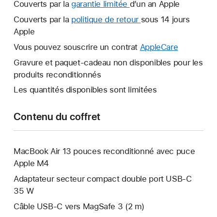
Couverts par la
garantie limitée
Une
d’un an Apple
nouvelle
Couverts par la
politique de retour
Une
sous 14 jours
fenêtre
Apple
nouvelle
s’ouvre.
fenêtre
Vous pouvez souscrire un contrat
AppleCare
Une
s’ouvre.
nouvelle
Gravure et paquet-cadeau non disponibles pour les
fenêtre
produits reconditionnés
s’ouvre.
Les quantités disponibles sont limitées
Contenu du coffret
MacBook Air 13 pouces reconditionné avec puce
Apple M4
Adaptateur secteur compact double port USB-C
35 W
Câble USB-C vers MagSafe 3 (2 m)