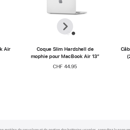
Précédent
Suivant
k Air
Coque Slim Hardshell de
Câb
mophie pour MacBook Air 13″
(
CHF 44.95
en matière de recyclage et de gestion des batteries usagées, consultez la page
re