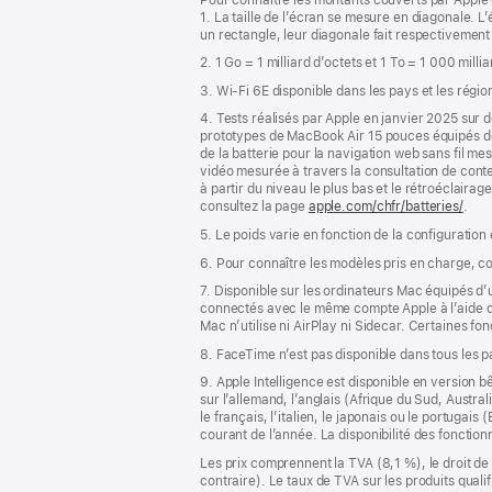
de
de
1. La taille de l’écran se mesure en diagonale.
bas
page
un rectangle, leur diagonale fait respectivement
de
2. 1 Go = 1 milliard d’octets et 1 To = 1 000 milli
page
3. Wi-Fi 6E disponible dans les pays et les régio
4. Tests réalisés par Apple en janvier 2025 su
prototypes de MacBook Air 15 pouces équipés 
de la batterie pour la navigation web sans fil m
vidéo mesurée à travers la consultation de conte
à partir du niveau le plus bas et le rétroéclairag
consultez la page
apple.com/chfr/batteries/
.
5. Le poids varie en fonction de la configuration
6. Pour connaître les modèles pris en charge, c
7. Disponible sur les ordinateurs Mac équipés d
connectés avec le même compte Apple à l’aide de l
Mac n’utilise ni AirPlay ni Sidecar. Certaines f
8. FaceTime n’est pas disponible dans tous les 
9. Apple Intelligence est disponible en version b
sur l’allemand, l’anglais (Afrique du Sud, Austra
le français, l’italien, le japonais ou le portugai
courant de l’année. La disponibilité des fonctio
Les prix comprennent la TVA (8,1 %), le droit de 
contraire). Le taux de TVA sur les produits quali