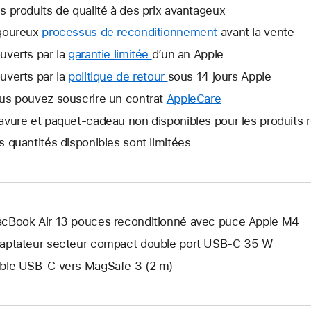
s produits de qualité à des prix avantageux
goureux
processus de reconditionnement
avant la vente
uverts par la
garantie limitée
Une
d’un an Apple
nouvelle
uverts par la
politique de retour
Une
sous 14 jours Apple
fenêtre
nouvelle
us pouvez souscrire un contrat
AppleCare
Une
s’ouvre.
fenêtre
nouvelle
avure et paquet-cadeau non disponibles pour les produits 
s’ouvre.
fenêtre
s quantités disponibles sont limitées
s’ouvre.
cBook Air 13 pouces reconditionné avec puce Apple M4
aptateur secteur compact double port USB-C 35 W
ble USB-C vers MagSafe 3 (2 m)