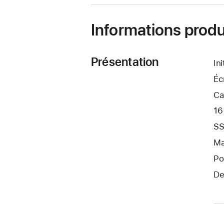
fenêtre)
Informations produ
Présentation
In
Éc
Ca
16
SS
Ma
Po
De