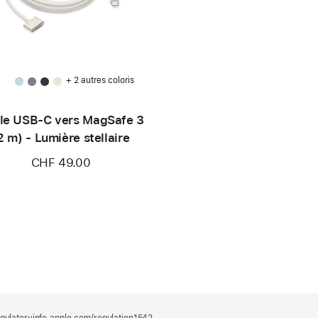
+ 2 autres coloris
le USB-C vers MagSafe 3
2 m) - Lumière stellaire
CHF 49.00
gulatoryinfo.apple.com/regulation1542
(s’ouvre