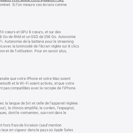
 sommet. Si l’on mesure ces écrans comme
dans
une
nouvelle
fenêtre)
 10 cœurs et GPU 8 cœurs, et sur des
16 Go de RAM et un SSD de 256 Go. Autonomie
Fi. Autonomie de la batterie pour le streaming
 avec la luminosité de l’écran réglée sur 8 clics
on et de l’utilisation. Pour en savoir plus,
essite que votre iPhone et votre Mac soient
etooth et le Wi-Fi soient activés, et que votre
ont pas compatibles avec la recopie de l’iPhone.
 la langue de Siri et celle de l’appareil réglées
), le chinois simplifié, le coréen, l’espagnol,
ngues, dont le vietnamien, suivront dans le
t hors frais de livraison (sauf mention
au taux en vigueur dans le pays où Apple Sales