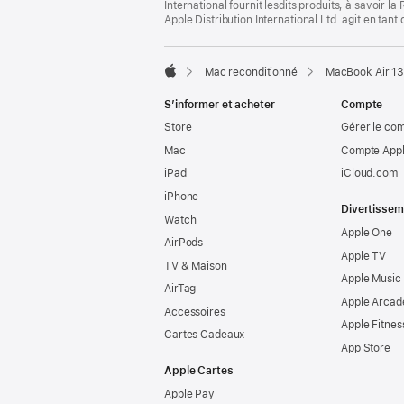
International fournit lesdits produits, à savoir 
Apple Distribution International Ltd. agit en tan
Mac reconditionné
MacBook Air 13
Apple
S’informer et acheter
Compte
Store
Gérer le co
Mac
Compte Appl
iPad
iCloud.com
iPhone
Divertissem
Watch
Apple One
AirPods
Apple TV
TV & Maison
Apple Music
AirTag
Apple Arcad
Accessoires
Apple Fitnes
Cartes Cadeaux
App Store
Apple Cartes
Apple Pay