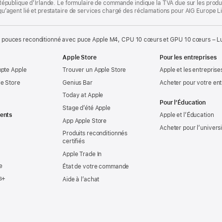
la République d’Irlande. Le formulaire de commande indique la TVA due sur les produ
t qu’agent lié et prestataire de services chargé des réclamations pour AIG Europe L
 pouces reconditionné avec puce Apple M4, CPU 10 cœurs et GPU 10 cœurs – Lum
Apple Store
Pour les entreprises
mpte Apple
Trouver un Apple Store
Apple et les entreprise
e Store
Genius Bar
Acheter pour votre ent
Today at Apple
Pour l’Éducation
Stage d’été Apple
ents
Apple et l’Éducation
App Apple Store
Acheter pour l’univers
Produits reconditionnés
certifiés
Apple Trade In
e
État de votre commande
s+
Aide à l’achat