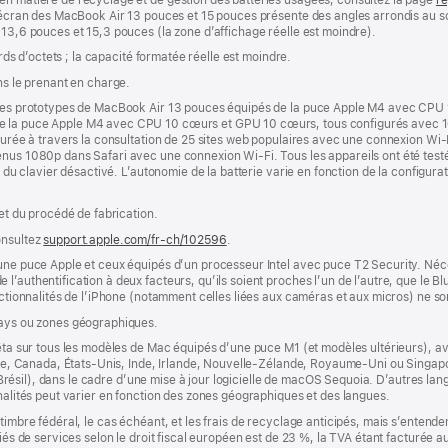
 L’écran des MacBook Air 13 pouces et 15 pouces présente des angles arrondis au
 13,6 pouces et 15,3 pouces (la zone d’affichage réelle est moindre).
ards d’octets ; la capacité formatée réelle est moindre.
ns le prenant en charge.
r des prototypes de MacBook Air 13 pouces équipés de la puce Apple M4 avec CPU
de la puce Apple M4 avec CPU 10 cœurs et GPU 10 cœurs, tous configurés avec 
esurée à travers la consultation de 25 sites web populaires avec une connexion Wi-
nus 1080p dans Safari avec une connexion Wi-Fi. Tous les appareils ont été testés
e du clavier désactivé. L’autonomie de la batterie varie en fonction de la configurati
 et du procédé de fabrication.
onsultez
support.apple.com/fr-ch/102596
.
’une puce Apple et ceux équipés d’un processeur Intel avec puce T2 Security. Néc
’authentification à deux facteurs, qu’ils soient proches l’un de l’autre, que le Blu
onctionnalités de l’iPhone (notamment celles liées aux caméras et aux micros) ne s
pays ou zones géographiques.
êta sur tous les modèles de Mac équipés d’une puce M1 (et modèles ultérieurs), avec
lie, Canada, États-Unis, Inde, Irlande, Nouvelle-Zélande, Royaume-Uni ou Singapour
s (Brésil), dans le cadre d’une mise à jour logicielle de macOS Sequoia. D’autres la
nnalités peut varier en fonction des zones géographiques et des langues.
timbre fédéral, le cas échéant, et les frais de recyclage anticipés, mais s’entenden
fiés de services selon le droit fiscal européen est de 23 %, la TVA étant facturée 