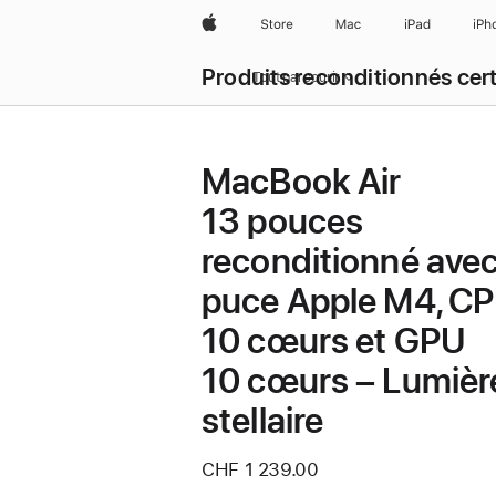
Apple
Store
Mac
iPad
iPh
Produits reconditionnés cert
Tout parcourir
MacBook Air
13 pouces
reconditionné ave
puce Apple M4, C
10 cœurs et GPU
10 cœurs – Lumièr
stellaire
CHF 1 239.00