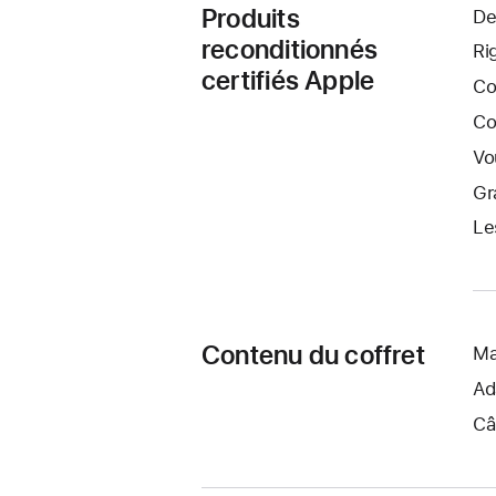
Produits
De
reconditionnés
Ri
certifiés Apple
Co
Co
Vo
Gr
Le
Contenu du coffret
Ma
Ad
Câ