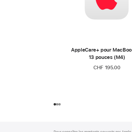
AppleCare+ pour MacBoo
13 pouces (M4)
CHF 195.00
Pied
Notes
Pour connaître les montants couverts par Apple 