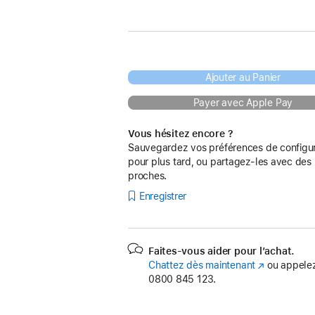
Ajouter au Panier
Payer avec Apple Pay
Vous hésitez encore ?
Sauvegardez vos préférences de configur
pour plus tard, ou partagez-les avec des
proches.
Enregistrer
Faites-vous aider pour l’achat.
Chattez dès maintenant
(s’ouvre
ou appelez
0800 845 123.
dans
une
nouvelle