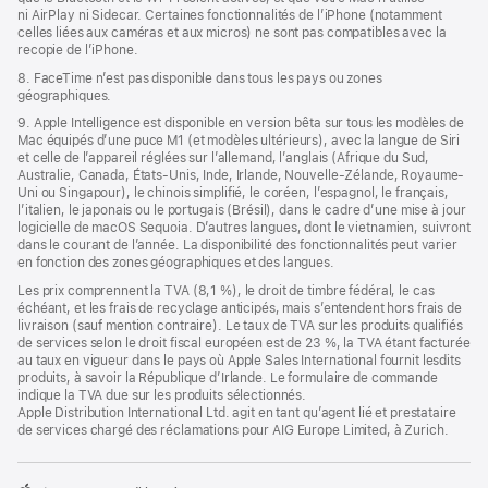
ni AirPlay ni Sidecar. Certaines fonctionnalités de l’iPhone (notamment
celles liées aux caméras et aux micros) ne sont pas compatibles avec la
recopie de l’iPhone.
8. FaceTime n’est pas disponible dans tous les pays ou zones
géographiques.
9. Apple Intelligence est disponible en version bêta sur tous les modèles de
Mac équipés d’une puce M1 (et modèles ultérieurs), avec la langue de Siri
et celle de l’appareil réglées sur l’allemand, l’anglais (Afrique du Sud,
Australie, Canada, États-Unis, Inde, Irlande, Nouvelle-Zélande, Royaume-
Uni ou Singapour), le chinois simplifié, le coréen, l’espagnol, le français,
l’italien, le japonais ou le portugais (Brésil), dans le cadre d’une mise à jour
logicielle de macOS Sequoia. D’autres langues, dont le vietnamien, suivront
dans le courant de l’année. La disponibilité des fonctionnalités peut varier
en fonction des zones géographiques et des langues.
Les prix comprennent la TVA (8,1 %), le droit de timbre fédéral, le cas
échéant, et les frais de recyclage anticipés, mais s’entendent hors frais de
livraison (sauf mention contraire). Le taux de TVA sur les produits qualifiés
de services selon le droit fiscal européen est de 23 %, la TVA étant facturée
au taux en vigueur dans le pays où Apple Sales International fournit lesdits
produits, à savoir la République d’Irlande. Le formulaire de commande
indique la TVA due sur les produits sélectionnés.
Apple Distribution International Ltd. agit en tant qu’agent lié et prestataire
de services chargé des réclamations pour AIG Europe Limited, à Zurich.