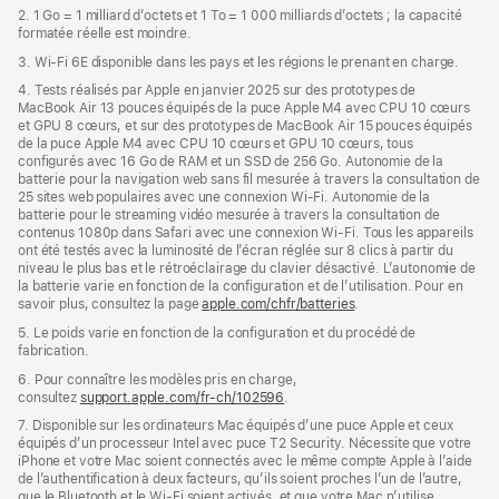
2. 1 Go = 1 milliard d’octets et 1 To = 1 000 milliards d’octets ; la capacité
formatée réelle est moindre.
3. Wi-Fi 6E disponible dans les pays et les régions le prenant en charge.
4. Tests réalisés par Apple en janvier 2025 sur des prototypes de
MacBook Air 13 pouces équipés de la puce Apple M4 avec CPU 10 cœurs
et GPU 8 cœurs, et sur des prototypes de MacBook Air 15 pouces équipés
de la puce Apple M4 avec CPU 10 cœurs et GPU 10 cœurs, tous
configurés avec 16 Go de RAM et un SSD de 256 Go. Autonomie de la
batterie pour la navigation web sans fil mesurée à travers la consultation de
25 sites web populaires avec une connexion Wi-Fi. Autonomie de la
batterie pour le streaming vidéo mesurée à travers la consultation de
contenus 1080p dans Safari avec une connexion Wi-Fi. Tous les appareils
ont été testés avec la luminosité de l’écran réglée sur 8 clics à partir du
niveau le plus bas et le rétroéclairage du clavier désactivé. L’autonomie de
la batterie varie en fonction de la configuration et de l’utilisation. Pour en
savoir plus, consultez la page
apple.com/chfr/batteries
.
5. Le poids varie en fonction de la configuration et du procédé de
fabrication.
6. Pour connaître les modèles pris en charge,
consultez
support.apple.com/fr-ch/102596
.
7. Disponible sur les ordinateurs Mac équipés d’une puce Apple et ceux
équipés d’un processeur Intel avec puce T2 Security. Nécessite que votre
iPhone et votre Mac soient connectés avec le même compte Apple à l’aide
de l’authentification à deux facteurs, qu’ils soient proches l’un de l’autre,
que le Bluetooth et le Wi-Fi soient activés, et que votre Mac n’utilise