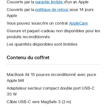
Couverts par la
garantie limitée
Une
d’un an Apple
nouvelle
Couverts par la
politique de retour
Une
sous 14 jours
fenêtre
Apple
nouvelle
s’ouvre.
fenêtre
Vous pouvez souscrire un contrat
AppleCare
Une
s’ouvre.
nouvelle
Gravure et paquet-cadeau non disponibles pour les
fenêtre
produits reconditionnés
s’ouvre.
Les quantités disponibles sont limitées
Contenu du coffret
MacBook Air 15 pouces reconditionné avec puce
Apple M4
Adaptateur secteur compact double port USB-C
35 W
Câble USB-C vers MagSafe 3 (2 m)