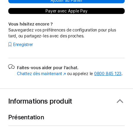
Ajouter au Panier
Payer avec Apple Pay
Vous hésitez encore ?
Sauvegardez vos préférences de configuration pour plus
tard, ou partagez-les avec des proches.
Enregistrer
Faites-vous aider pour l’achat.
Chattez dès maintenant
(s’ouvre
ou appelez le
0800 845 123
.
dans
une
nouvelle
fenêtre)
Informations produit
Présentation