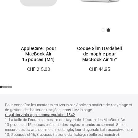
AppleCare+ pour
Coque Slim Hardshell
MacBook Air
de mophie pour
15 pouces (M4)
MacBook Air 15″
CHF 215.00
CHF 44.95
Pied
Notes
Pour connaître les montants couverts par Apple en matière de recyclage et
de
de
de gestion des batteries usagées, consultez la page
bas
page
regulatoryinfo.apple.com/regulation1542
(s’ouvre
de
1. La taille de l’écran se mesure en diagonale. L’écran des MacBook Air
dans
page
13 pouces et 15 pouces présente des angles arrondis au sommet. Si l’on
une
mesure ces écrans comme un rectangle, leur diagonale fait respectivement
nouvelle
13,6 pouces et 15,3 pouces (la zone d’affichage réelle est moindre).
fenêtre)