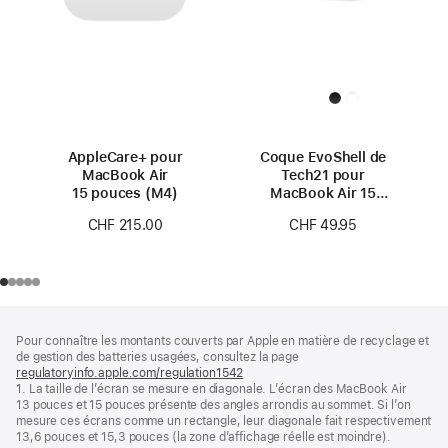
AppleCare+ pour
Coque EvoShell de
MacBook Air
Tech21 pour
15 pouces (M4)
MacBook Air 15
pouces
CHF 215.00
CHF 49.95
Pied
Notes
Pour connaître les montants couverts par Apple en matière de recyclage et
de
de
de gestion des batteries usagées, consultez la page
bas
page
regulatoryinfo.apple.com/regulation1542
(s’ouvre
de
1. La taille de l’écran se mesure en diagonale. L’écran des MacBook Air
dans
page
13 pouces et 15 pouces présente des angles arrondis au sommet. Si l’on
une
mesure ces écrans comme un rectangle, leur diagonale fait respectivement
nouvelle
13,6 pouces et 15,3 pouces (la zone d’affichage réelle est moindre).
fenêtre)