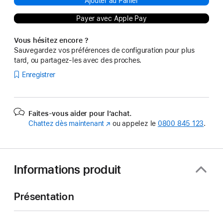
Ajouter au Panier
Payer avec Apple Pay
Vous hésitez encore ?
Sauvegardez vos préférences de configuration pour plus
tard, ou partagez-les avec des proches.
Enregistrer
Faites-vous aider pour l’achat.
Chattez dès maintenant
(s’ouvre
ou appelez le
0800 845 123
.
dans
une
nouvelle
fenêtre)
Informations produit
Présentation