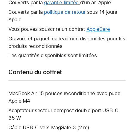
Couverts par la
garantie limitée
Une
d’un an Apple
nouvelle
Couverts par la
politique de retour
Une
sous 14 jours
fenêtre
Apple
nouvelle
s’ouvre.
fenêtre
Vous pouvez souscrire un contrat
AppleCare
Une
s’ouvre.
nouvelle
Gravure et paquet-cadeau non disponibles pour les
fenêtre
produits reconditionnés
s’ouvre.
Les quantités disponibles sont limitées
Contenu du coffret
MacBook Air 15 pouces reconditionné avec puce
Apple M4
Adaptateur secteur compact double port USB-C
35 W
Câble USB-C vers MagSafe 3 (2 m)