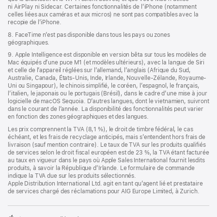
ni AirPlay ni Sidecar. Certaines fonctionnalités de l’iPhone (notamment
celles liées aux caméras et aux micros) ne sont pas compatibles avec la
recopie de l’iPhone.
8. FaceTime n’est pas disponible dans tous les pays ou zones
géographiques.
9. Apple Intelligence est disponible en version bêta sur tous les modèles de
Mac équipés d’une puce M1 (et modèles ultérieurs), avec la langue de Siri
et celle de l’appareil réglées sur l’allemand, l’anglais (Afrique du Sud,
Australie, Canada, États-Unis, Inde, Irlande, Nouvelle-Zélande, Royaume-
Uni ou Singapour), le chinois simplifié, le coréen, l’espagnol, le français,
l’italien, le japonais ou le portugais (Brésil), dans le cadre d’une mise à jour
logicielle de macOS Sequoia. D’autres langues, dont le vietnamien, suivront
dans le courant de l’année. La disponibilité des fonctionnalités peut varier
en fonction des zones géographiques et des langues.
Les prix comprennent la TVA (8,1 %), le droit de timbre fédéral, le cas
échéant, et les frais de recyclage anticipés, mais s’entendent hors frais de
livraison (sauf mention contraire). Le taux de TVA sur les produits qualifiés
de services selon le droit fiscal européen est de 23 %, la TVA étant facturée
au taux en vigueur dans le pays où Apple Sales International fournit lesdits
produits, à savoir la République d’Irlande. Le formulaire de commande
indique la TVA due sur les produits sélectionnés.
Apple Distribution International Ltd. agit en tant qu’agent lié et prestataire
de services chargé des réclamations pour AIG Europe Limited, à Zurich.