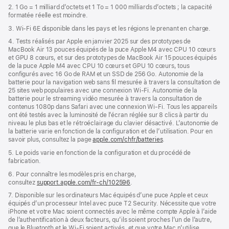
2. 1 Go = 1 milliard d’octets et 1 To = 1 000 milliards d’octets ; la capacité
formatée réelle est moindre.
3. Wi-Fi 6E disponible dans les pays et les régions le prenant en charge.
4. Tests réalisés par Apple en janvier 2025 sur des prototypes de
MacBook Air 13 pouces équipés de la puce Apple M4 avec CPU 10 cœurs
et GPU 8 cœurs, et sur des prototypes de MacBook Air 15 pouces équipés
de la puce Apple M4 avec CPU 10 cœurs et GPU 10 cœurs, tous
configurés avec 16 Go de RAM et un SSD de 256 Go. Autonomie de la
batterie pour la navigation web sans fil mesurée à travers la consultation de
25 sites web populaires avec une connexion Wi-Fi. Autonomie de la
batterie pour le streaming vidéo mesurée à travers la consultation de
contenus 1080p dans Safari avec une connexion Wi-Fi. Tous les appareils
ont été testés avec la luminosité de l’écran réglée sur 8 clics à partir du
niveau le plus bas et le rétroéclairage du clavier désactivé. L’autonomie de
la batterie varie en fonction de la configuration et de l’utilisation. Pour en
savoir plus, consultez la page
apple.com/chfr/batteries
.
5. Le poids varie en fonction de la configuration et du procédé de
fabrication.
6. Pour connaître les modèles pris en charge,
consultez
support.apple.com/fr-ch/102596
.
7. Disponible sur les ordinateurs Mac équipés d’une puce Apple et ceux
équipés d’un processeur Intel avec puce T2 Security. Nécessite que votre
iPhone et votre Mac soient connectés avec le même compte Apple à l’aide
de l’authentification à deux facteurs, qu’ils soient proches l’un de l’autre,
que le Bluetooth et le Wi-Fi soient activés, et que votre Mac n’utilise