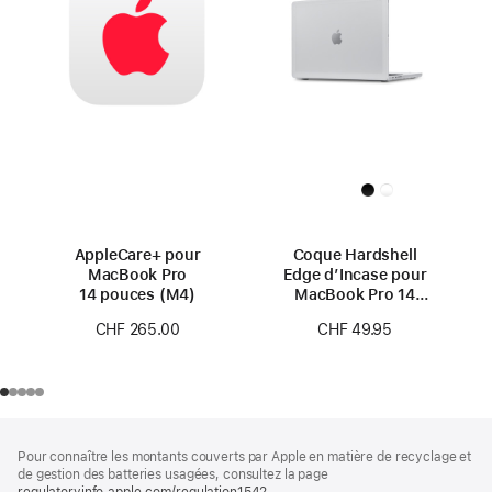
AppleCare+ pour
Coque Hardshell
MacBook Pro
Edge d’Incase pour
14 pouces (M4)
MacBook Pro 14
pouces
CHF 265.00
CHF 49.95
Pied
Notes
Pour connaître les montants couverts par Apple en matière de recyclage et
de
de
de gestion des batteries usagées, consultez la page
bas
regulatoryinfo.apple.com/regulation1542
(s’ouvre