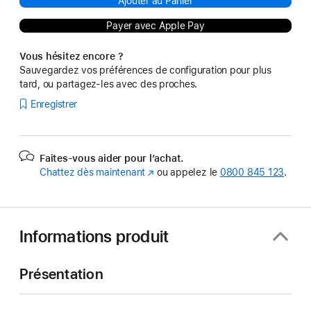
Ajouter au Panier
Payer avec Apple Pay
Vous hésitez encore ?
Sauvegardez vos préférences de configuration pour plus
tard, ou partagez-les avec des proches.
Enregistrer
Faites-vous aider pour l’achat.
Chattez dès maintenant
(s’ouvre
ou appelez le
0800 845 123
.
dans
une
nouvelle
fenêtre)
Informations produit
Présentation