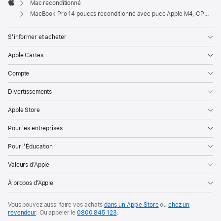
Mac reconditionné
Apple
MacBook Pro 14 pouces reconditionné avec puce Apple M4, CPU 10 cœurs, GPU 10 cœurs et écran nano-texturé - Noir sidéral
S’informer et acheter
Apple Cartes
Compte
Divertissements
Apple Store
Pour les entreprises
Pour l’Éducation
Valeurs d’Apple
À propos d’Apple
Vous pouvez aussi faire vos achats
dans un Apple Store
ou
chez un
revendeur
. Ou
appeler le
0800 845 123
.