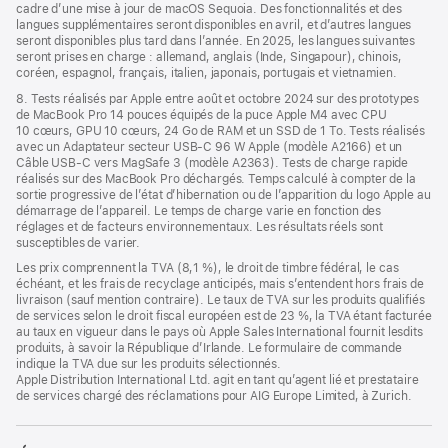
cadre d’une mise à jour de macOS Sequoia. Des fonctionnalités et des
langues supplémentaires seront disponibles en avril, et d’autres langues
seront disponibles plus tard dans l’année. En 2025, les langues suivantes
seront prises en charge : allemand, anglais (Inde, Singapour), chinois,
coréen, espagnol, français, italien, japonais, portugais et vietnamien.
8. Tests réalisés par Apple entre août et octobre 2024 sur des prototypes
de MacBook Pro 14 pouces équipés de la puce Apple M4 avec CPU
10 cœurs, GPU 10 cœurs, 24 Go de RAM et un SSD de 1 To. Tests réalisés
avec un Adaptateur secteur USB-C 96 W Apple (modèle A2166) et un
Câble USB-C vers MagSafe 3 (modèle A2363). Tests de charge rapide
réalisés sur des MacBook Pro déchargés. Temps calculé à compter de la
sortie progressive de l’état d’hibernation ou de l’apparition du logo Apple au
démarrage de l’appareil. Le temps de charge varie en fonction des
réglages et de facteurs environnementaux. Les résultats réels sont
susceptibles de varier.
Les prix comprennent la TVA (8,1 %), le droit de timbre fédéral, le cas
échéant, et les frais de recyclage anticipés, mais s’entendent hors frais de
livraison (sauf mention contraire). Le taux de TVA sur les produits qualifiés
de services selon le droit fiscal européen est de 23 %, la TVA étant facturée
au taux en vigueur dans le pays où Apple Sales International fournit lesdits
produits, à savoir la République d’Irlande. Le formulaire de commande
indique la TVA due sur les produits sélectionnés.
Apple Distribution International Ltd. agit en tant qu’agent lié et prestataire
de services chargé des réclamations pour AIG Europe Limited, à Zurich.