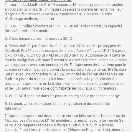
page
de
1. L’écran des MacBook Pro 14 pouces et 16 pouces présente des angles
dans
page
arrondis au sommet. Si l’on mesure ces écrans comme un rectangle, leur
une
diagonale fait respectivement 14,2 pouces et 16,2 pouces (la zone
nouvelle
d’affichage réelle est moindre).
fenêtre)
2. 1 Go = 1 milliard d’octets et 1 To = 1 000 milliards d’octets ; la capacité
formatée réelle est moindre.
3. À des températures inférieures à 25 °C.
4. Tests réalisés par Apple d’août à octobre 2024 sur des prototypes de
MacBook Pro 14 pouces équipés de la puce Apple M4 avec CPU 10 cœurs,
GPU 10 cœurs, 24 Go de RAM et un SSD de 1 To. Autonomie de la batterie
pour la navigation web sans fil mesurée à travers la consultation de 25 sites
web populaires avec une connexion Wi-Fi. Autonomie de la batterie pour le
streaming vidéo mesurée à travers la consultation de contenus 1080p dans
Safari avec une connexion Wi-Fi. La luminosité de l’écran était réglée sur
8 clics à partir du niveau le plus bas et le rétroéclairage du clavier était
désactivé. L’autonomie de la batterie varie en fonction de la configuration
et de l’utilisation. Voir
apple.com/fr/batteries
pour plus d’informations.
5. Wi-Fi 6E disponible dans les pays et les régions le prenant en charge.
6. Le poids varie en fonction de la configuration et du procédé de
fabrication.
7. Apple Intelligence est disponible en version bêta sur tous les modèles de
Mac équipés d’une puce M1 (et modèles ultérieurs), avec la langue de Siri
et celle de l’appareil réglées sur l’anglais (Afrique du Sud, Australie,
Canada, États-Unis, Irlande, Nouvelle-Zélande et Royaume-Uni), dans le