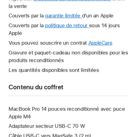
la vente
Couverts par la
garantie limitée
Une
d’un an Apple
nouvelle
Couverts par la
politique de retour
Une
sous 14 jours
fenêtre
Apple
nouvelle
s’ouvre.
fenêtre
Vous pouvez souscrire un contrat
AppleCare
Une
s’ouvre.
nouvelle
Gravure et paquet-cadeau non disponibles pour les
fenêtre
produits reconditionnés
s’ouvre.
Les quantités disponibles sont limitées
Contenu du coffret
MacBook Pro 14 pouces reconditionné avec puce
Apple M4
Adaptateur secteur USB‑C 70 W
Câble USB-C vers MagSafe 3 (2 m)