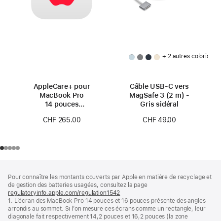
+ 2 autres coloris
AppleCare+ pour
Câble USB-C vers
MacBook Pro
MagSafe 3 (2 m) -
14 pouces
Gris sidéral
(M4 Pro/M4 Max)
CHF 265.00
CHF 49.00
Pied
Notes
Pour connaître les montants couverts par Apple en matière de recyclage et
de
de
de gestion des batteries usagées, consultez la page
bas
page
regulatoryinfo.apple.com/regulation1542
(s’ouvre
de
1. L’écran des MacBook Pro 14 pouces et 16 pouces présente des angles
dans
page
arrondis au sommet. Si l’on mesure ces écrans comme un rectangle, leur
une
diagonale fait respectivement 14,2 pouces et 16,2 pouces (la zone
nouvelle