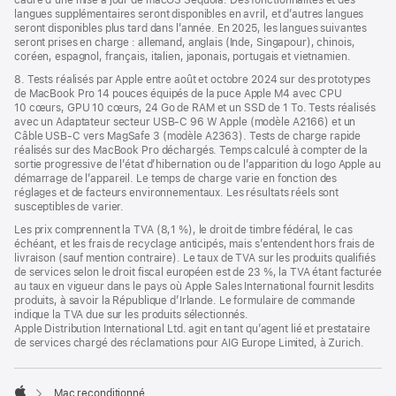
cadre d’une mise à jour de macOS Sequoia. Des fonctionnalités et des
langues supplémentaires seront disponibles en avril, et d’autres langues
seront disponibles plus tard dans l’année. En 2025, les langues suivantes
seront prises en charge : allemand, anglais (Inde, Singapour), chinois,
coréen, espagnol, français, italien, japonais, portugais et vietnamien.
8. Tests réalisés par Apple entre août et octobre 2024 sur des prototypes
de MacBook Pro 14 pouces équipés de la puce Apple M4 avec CPU
10 cœurs, GPU 10 cœurs, 24 Go de RAM et un SSD de 1 To. Tests réalisés
avec un Adaptateur secteur USB-C 96 W Apple (modèle A2166) et un
Câble USB-C vers MagSafe 3 (modèle A2363). Tests de charge rapide
réalisés sur des MacBook Pro déchargés. Temps calculé à compter de la
sortie progressive de l’état d’hibernation ou de l’apparition du logo Apple au
démarrage de l’appareil. Le temps de charge varie en fonction des
réglages et de facteurs environnementaux. Les résultats réels sont
susceptibles de varier.
Les prix comprennent la TVA (8,1 %), le droit de timbre fédéral, le cas
échéant, et les frais de recyclage anticipés, mais s’entendent hors frais de
livraison (sauf mention contraire). Le taux de TVA sur les produits qualifiés
de services selon le droit fiscal européen est de 23 %, la TVA étant facturée
au taux en vigueur dans le pays où Apple Sales International fournit lesdits
produits, à savoir la République d’Irlande. Le formulaire de commande
indique la TVA due sur les produits sélectionnés.
Apple Distribution International Ltd. agit en tant qu’agent lié et prestataire
de services chargé des réclamations pour AIG Europe Limited, à Zurich.
Mac reconditionné