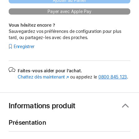
Ajouter au Panier
Payer avec Apple Pay
Vous hésitez encore ?
Sauvegardez vos préférences de configuration pour plus
tard, ou partagez-les avec des proches.
Enregistrer
Faites-vous aider pour l’achat.
Chattez dès maintenant
(s’ouvre
ou appelez le
0800 845 123
.
dans
une
nouvelle
fenêtre)
Informations produit
Présentation