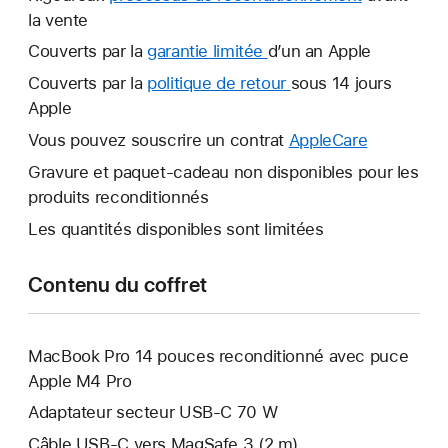
la vente
Couverts par la
garantie limitée
Une
d’un an Apple
nouvelle
Couverts par la
politique de retour
Une
sous 14 jours
fenêtre
Apple
nouvelle
s’ouvre.
fenêtre
Vous pouvez souscrire un contrat
AppleCare
Une
s’ouvre.
nouvelle
Gravure et paquet-cadeau non disponibles pour les
fenêtre
produits reconditionnés
s’ouvre.
Les quantités disponibles sont limitées
Contenu du coffret
MacBook Pro 14 pouces reconditionné avec puce
Apple M4 Pro
Adaptateur secteur USB‑C 70 W
Câble USB-C vers MagSafe 3 (2 m)