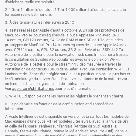
d’affichage réelle est moindre).
fenêtre)
2. 1 Go = 1 milliard d’octets et 1 To = 1 000 milliards d’octets ; la capacité
formatée réelle est moindre.
3. À des températures inférieures à 25 °C.
4. Tests réalisés par Apple d’août à octobre 2024 sur des prototypes de
MacBook Pro 14 pouces équipés de la puce Apple M4 Pro avec CPU
14 cœurs, GPU 20 cœurs, 24 Go de RAM et un SSD de 1 To, et sur des
prototypes de MacBook Pro 14 pouces équipés de la puce Apple M4 Max
avec CPU 14 cœurs, GPU 32 cœurs, 36 Go de RAM et un SSD de 2 To.
Autonomie de la batterie pour la navigation web sans fil mesurée à travers
la consultation de 25 sites web populaires avec une connexion Wi-Fi.
Autonomie de la batterie pour le streaming vidéo mesurée à travers la
consultation de contenus 1080p dans Safari avec une connexion Wi-Fi. La
luminosité de l’écran était réglée sur 8 clics à partir du niveau le plus bas et
le rétroéclairage du clavier était désactivé. L’autonomie de la batterie varie
en fonction de la configuration et de l’utilisation.
Voir
apple.com/chfr/batteries
pour plus d’informations.
5. Wi-Fi 6E disponible dans les pays et les régions le prenant en charge.
6. Le poids varie en fonction de la configuration et du procédé de
fabrication.
7. Apple Intelligence est disponible en version bêta sur tous les modèles de
Mac équipés d’une puce M1 (et modèles ultérieurs), avec la langue de Siri
et celle de l’appareil réglées sur l’anglais (Afrique du Sud, Australie,
Canada, États-Unis, Irlande, Nouvelle-Zélande et Royaume-Uni), dans le