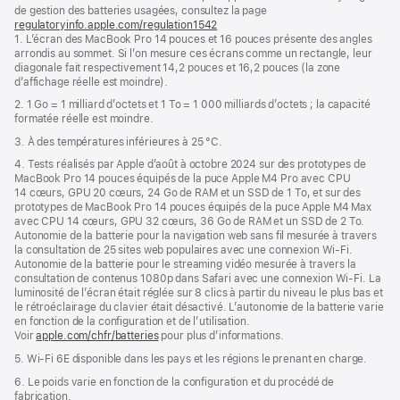
de
de
de gestion des batteries usagées, consultez la page
bas
page
regulatoryinfo.apple.com/regulation1542
(s’ouvre
de
1. L’écran des MacBook Pro 14 pouces et 16 pouces présente des angles
dans
page
arrondis au sommet. Si l’on mesure ces écrans comme un rectangle, leur
une
diagonale fait respectivement 14,2 pouces et 16,2 pouces (la zone
nouvelle
d’affichage réelle est moindre).
fenêtre)
2. 1 Go = 1 milliard d’octets et 1 To = 1 000 milliards d’octets ; la capacité
formatée réelle est moindre.
3. À des températures inférieures à 25 °C.
4. Tests réalisés par Apple d’août à octobre 2024 sur des prototypes de
MacBook Pro 14 pouces équipés de la puce Apple M4 Pro avec CPU
14 cœurs, GPU 20 cœurs, 24 Go de RAM et un SSD de 1 To, et sur des
prototypes de MacBook Pro 14 pouces équipés de la puce Apple M4 Max
avec CPU 14 cœurs, GPU 32 cœurs, 36 Go de RAM et un SSD de 2 To.
Autonomie de la batterie pour la navigation web sans fil mesurée à travers
la consultation de 25 sites web populaires avec une connexion Wi-Fi.
Autonomie de la batterie pour le streaming vidéo mesurée à travers la
consultation de contenus 1080p dans Safari avec une connexion Wi-Fi. La
luminosité de l’écran était réglée sur 8 clics à partir du niveau le plus bas et
le rétroéclairage du clavier était désactivé. L’autonomie de la batterie varie
en fonction de la configuration et de l’utilisation.
Voir
apple.com/chfr/batteries
pour plus d’informations.
5. Wi-Fi 6E disponible dans les pays et les régions le prenant en charge.
6. Le poids varie en fonction de la configuration et du procédé de
fabrication.