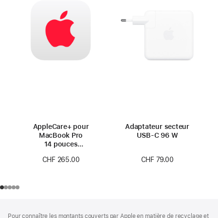
AppleCare+ pour
Adaptateur secteur
MacBook Pro
USB‑C 96 W
14 pouces
(M4 Pro/M4 Max)
CHF 79.00
CHF 265.00
Pied
Notes
Pour connaître les montants couverts par Apple en matière de recyclage et