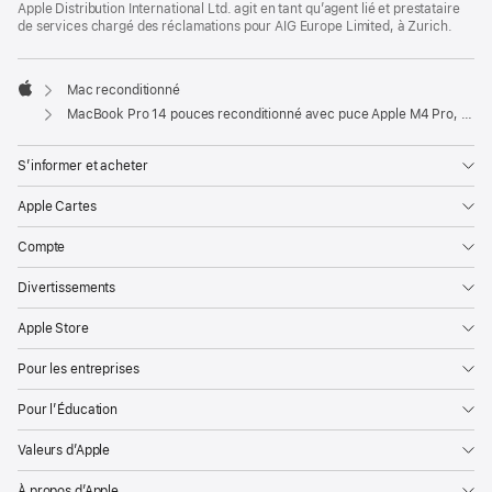
Apple Distribution International Ltd. agit en tant qu’agent lié et prestataire
de services chargé des réclamations pour AIG Europe Limited, à Zurich.
Mac reconditionné
Apple
MacBook Pro 14 pouces reconditionné avec puce Apple M4 Pro, CPU 12 cœurs, GPU 16 cœurs et écran nano-texturé - Argent
S’informer et acheter
Apple Cartes
Compte
Divertissements
Apple Store
Pour les entreprises
Pour l’Éducation
Valeurs d’Apple
À propos d’Apple