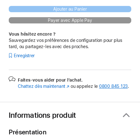
Ajouter au Panier
Payer avec Apple Pay
Vous hésitez encore ?
Sauvegardez vos préférences de configuration pour plus
tard, ou partagez-les avec des proches.
Enregistrer
Faites-vous aider pour l’achat.
Chattez dès maintenant
(s’ouvre
ou appelez le
0800 845 123
.
dans
une
nouvelle
fenêtre)
Informations produit
Présentation