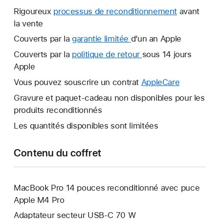
Rigoureux
processus de reconditionnement
avant
la vente
Couverts par la
garantie limitée
Une
d’un an Apple
nouvelle
Couverts par la
politique de retour
Une
sous 14 jours
fenêtre
Apple
nouvelle
s’ouvre.
fenêtre
Vous pouvez souscrire un contrat
AppleCare
Une
s’ouvre.
nouvelle
Gravure et paquet-cadeau non disponibles pour les
fenêtre
produits reconditionnés
s’ouvre.
Les quantités disponibles sont limitées
Contenu du coffret
MacBook Pro 14 pouces reconditionné avec puce
Apple M4 Pro
Adaptateur secteur USB‑C 70 W