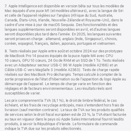
7. Apple Intelligence est disponible en version bêta sur tous les modèles de
Mac équipés d’une puce M1 (et modèles ultérieurs), avec la langue de Siri
et celle de l’appareil réglées sur l’anglais (Afrique du Sud, Australie,
Canada, États-Unis, Irlande, Nouvelle-Zélande et Royaume-Uni), dans le
cadre d’une mise à jour de macOS Sequoia. Des fonctionnalités et des
langues supplémentaires seront disponibles en avril, et d’autres langues
seront disponibles plus tard dans l’année. En 2025, les langues suivantes
seront prises en charge : allemand, anglais (Inde, Singapour), chinois,
coréen, espagnol, français, italien, japonais, portugais et vietnamien.
8. Tests réalisés par Apple entre août et octobre 2024 sur des prototypes
de MacBook Pro 14 pouces équipés de la puce Apple M4 avec CPU
10 cœurs, GPU 10 cœurs, 24 Go de RAM et un SSD de 1 To. Tests réalisés
avec un Adaptateur secteur USB-C 96 W Apple (modèle A2166) et un
Câble USB-C vers MagSafe 3 (modèle A2363). Tests de charge rapide
réalisés sur des MacBook Pro déchargés. Temps calculé à compter de la
sortie progressive de l’état d’hibernation ou de l’apparition du logo Apple au
démarrage de l’appareil. Le temps de charge varie en fonction des
réglages et de facteurs environnementaux. Les résultats réels sont
susceptibles de varier.
Les prix comprennent la TVA (8,1 %), le droit de timbre fédéral, le cas
échéant, et les frais de recyclage anticipés, mais s’entendent hors frais de
livraison (sauf mention contraire). Le taux de TVA sur les produits qualifiés
de services selon le droit fiscal européen est de 23 %, la TVA étant facturée
au taux en vigueur dans le pays où Apple Sales International fournit lesdits
produits, à savoir la République d’Irlande. Le formulaire de commande
indique la TVA due sur les produits sélectionnés.