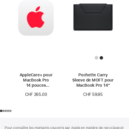
AppleCare+ pour
Pochette Carry
MacBook Pro
Sleeve de MOFT pour
14 pouces
MacBook Pro 14″
(M4 Pro/M4 Max)
CHF 265.00
CHF 59.95
Pied
Notes
Pour connaître les montants couverts par Apple en matière de recyclage et