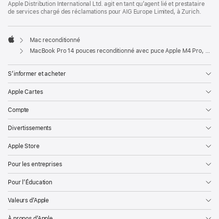
Apple Distribution International Ltd. agit en tant qu’agent lié et prestataire
de services chargé des réclamations pour AIG Europe Limited, à Zurich.
Mac reconditionné
Apple
MacBook Pro 14 pouces reconditionné avec puce Apple M4 Pro, CPU 14 cœurs, GPU 20 cœurs et écran nano-texturé - Noir sidéral
S’informer et acheter
Apple Cartes
Compte
Divertissements
Apple Store
Pour les entreprises
Pour l’Éducation
Valeurs d’Apple
À propos d’Apple