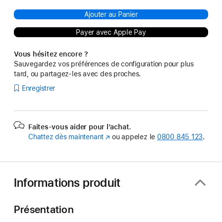
Ajouter au Panier
Payer avec Apple Pay
Vous hésitez encore ?
Sauvegardez vos préférences de configuration pour plus
tard, ou partagez-les avec des proches.
Enregistrer
Faites-vous aider pour l’achat.
Chattez dès maintenant
(s’ouvre
ou appelez le
0800 845 123
.
dans
une
nouvelle
fenêtre)
Informations produit
Présentation