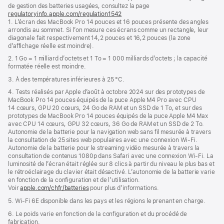
de
de
de gestion des batteries usagées, consultez la page
bas
page
regulatoryinfo.apple.com/regulation1542
(s’ouvre
de
1. L’écran des MacBook Pro 14 pouces et 16 pouces présente des angles
dans
page
arrondis au sommet. Si l’on mesure ces écrans comme un rectangle, leur
une
diagonale fait respectivement 14,2 pouces et 16,2 pouces (la zone
nouvelle
d’affichage réelle est moindre).
fenêtre)
2. 1 Go = 1 milliard d’octets et 1 To = 1 000 milliards d’octets ; la capacité
formatée réelle est moindre.
3. À des températures inférieures à 25 °C.
4. Tests réalisés par Apple d’août à octobre 2024 sur des prototypes de
MacBook Pro 14 pouces équipés de la puce Apple M4 Pro avec CPU
14 cœurs, GPU 20 cœurs, 24 Go de RAM et un SSD de 1 To, et sur des
prototypes de MacBook Pro 14 pouces équipés de la puce Apple M4 Max
avec CPU 14 cœurs, GPU 32 cœurs, 36 Go de RAM et un SSD de 2 To.
Autonomie de la batterie pour la navigation web sans fil mesurée à travers
la consultation de 25 sites web populaires avec une connexion Wi-Fi.
Autonomie de la batterie pour le streaming vidéo mesurée à travers la
consultation de contenus 1080p dans Safari avec une connexion Wi-Fi. La
luminosité de l’écran était réglée sur 8 clics à partir du niveau le plus bas et
le rétroéclairage du clavier était désactivé. L’autonomie de la batterie varie
en fonction de la configuration et de l’utilisation.
Voir
apple.com/chfr/batteries
pour plus d’informations.
5. Wi-Fi 6E disponible dans les pays et les régions le prenant en charge.
6. Le poids varie en fonction de la configuration et du procédé de
fabrication.