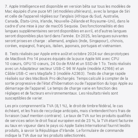
7. Apple Intelligence est disponible en version bêta sur tous les modèles de
Mac équipés d’une puce M1 (et modèles ultérieurs), avec la langue de Siri
et celle de l’appareil réglées sur l’anglais (Afrique du Sud, Australie,
Canada, États-Unis, Irlande, Nouvelle-Zélande et Royaume-Uni), dans le
cadre d’une mise à jour de macOS Sequoia. Des fonctionnalités et des
langues supplémentaires seront disponibles en avril, et d’autres langues
seront disponibles plus tard dans l’année. En 2025, les langues suivantes
seront prises en charge : allemand, anglais (Inde, Singapour), chinois,
coréen, espagnol, français, italien, japonais, portugais et vietnamien.
8. Tests réalisés par Apple entre août et octobre 2024 sur des prototypes
de MacBook Pro 14 pouces équipés de la puce Apple M4 avec CPU
10 cœurs, GPU 10 cœurs, 24 Go de RAM et un SSD de 1 To. Tests réalisés
avec un Adaptateur secteur USB-C 96 W Apple (modèle A2166) et un
Câble USB-C vers MagSafe 3 (modèle A2363). Tests de charge rapide
réalisés sur des MacBook Pro déchargés. Temps calculé à compter de la
sortie progressive de l’état d’hibernation ou de l’apparition du logo Apple au
démarrage de l’appareil. Le temps de charge varie en fonction des
réglages et de facteurs environnementaux. Les résultats réels sont
susceptibles de varier.
Les prix comprennent la TVA (8,1 %), le droit de timbre fédéral, le cas
échéant, et les frais de recyclage anticipés, mais s’entendent hors frais de
livraison (sauf mention contraire). Le taux de TVA sur les produits qualifiés
de services selon le droit fiscal européen est de 23 %, la TVA étant facturée
au taux en vigueur dans le pays où Apple Sales International fournit lesdits
produits, à savoir la République d’Irlande. Le formulaire de commande
indique la TVA due sur les produits sélectionnés.