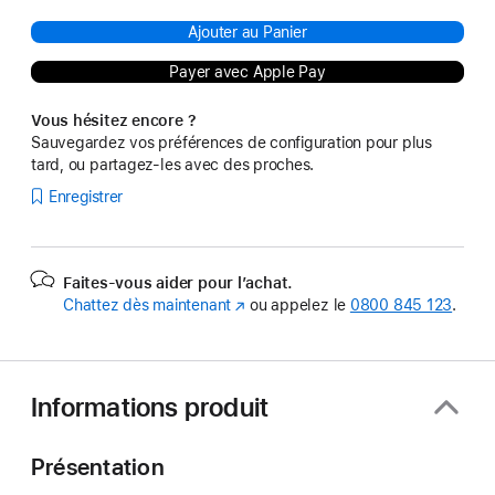
Ajouter au Panier
Payer avec Apple Pay
Vous hésitez encore ?
Sauvegardez vos préférences de configuration pour plus
tard, ou partagez-les avec des proches.
Enregistrer
Faites-vous aider pour l’achat.
Chattez dès maintenant
(s’ouvre
ou appelez le
0800 845 123
.
dans
une
nouvelle
fenêtre)
Informations produit
Présentation