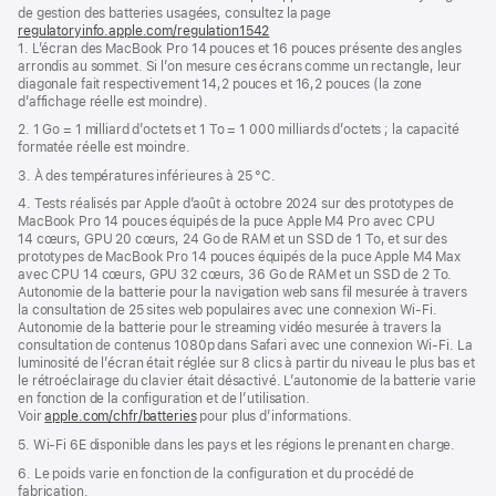
de
de
de gestion des batteries usagées, consultez la page
bas
page
regulatoryinfo.apple.com/regulation1542
(s’ouvre
de
1. L’écran des MacBook Pro 14 pouces et 16 pouces présente des angles
dans
page
arrondis au sommet. Si l’on mesure ces écrans comme un rectangle, leur
une
diagonale fait respectivement 14,2 pouces et 16,2 pouces (la zone
nouvelle
d’affichage réelle est moindre).
fenêtre)
2. 1 Go = 1 milliard d’octets et 1 To = 1 000 milliards d’octets ; la capacité
formatée réelle est moindre.
3. À des températures inférieures à 25 °C.
4. Tests réalisés par Apple d’août à octobre 2024 sur des prototypes de
MacBook Pro 14 pouces équipés de la puce Apple M4 Pro avec CPU
14 cœurs, GPU 20 cœurs, 24 Go de RAM et un SSD de 1 To, et sur des
prototypes de MacBook Pro 14 pouces équipés de la puce Apple M4 Max
avec CPU 14 cœurs, GPU 32 cœurs, 36 Go de RAM et un SSD de 2 To.
Autonomie de la batterie pour la navigation web sans fil mesurée à travers
la consultation de 25 sites web populaires avec une connexion Wi-Fi.
Autonomie de la batterie pour le streaming vidéo mesurée à travers la
consultation de contenus 1080p dans Safari avec une connexion Wi-Fi. La
luminosité de l’écran était réglée sur 8 clics à partir du niveau le plus bas et
le rétroéclairage du clavier était désactivé. L’autonomie de la batterie varie
en fonction de la configuration et de l’utilisation.
Voir
apple.com/chfr/batteries
pour plus d’informations.
5. Wi-Fi 6E disponible dans les pays et les régions le prenant en charge.
6. Le poids varie en fonction de la configuration et du procédé de
fabrication.