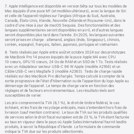
7. Apple Intelligence est disponible en version bêta sur tous les modèles de
Mac équipés d’une puce M1 (et modèles ultérieurs), avec la langue de Siri
et celle de l’appareil réglées sur l’anglais (Afrique du Sud, Australie,
Canada, États-Unis, Irlande, Nouvelle-Zélande et Royaume-Uni), dans le
cadre d’une mise à jour de macOS Sequoia. Des fonctionnalités et des
langues supplémentaires seront disponibles en avril, et d’autres langues
seront disponibles plus tard dans l’année. En 2025, les langues suivantes
seront prises en charge : allemand, anglais (Inde, Singapour), chinois,
coréen, espagnol, français, italien, japonais, portugais et vietnamien.
8. Tests réalisés par Apple entre août et octobre 2024 sur des prototypes
de MacBook Pro 14 pouces équipés de la puce Apple M4 avec CPU
10 cœurs, GPU 10 cœurs, 24 Go de RAM et un SSD de 1 To. Tests réalisés
avec un Adaptateur secteur USB-C 96 W Apple (modèle A2166) et un
Câble USB-C vers MagSafe 3 (modèle A2363). Tests de charge rapide
réalisés sur des MacBook Pro déchargés. Temps calculé à compter de la
sortie progressive de l’état d’hibernation ou de l’apparition du logo Apple au
démarrage de l’appareil. Le temps de charge varie en fonction des
réglages et de facteurs environnementaux. Les résultats réels sont
susceptibles de varier.
Les prix comprennent la TVA (8,1 %), le droit de timbre fédéral, le cas
échéant, et les frais de recyclage anticipés, mais s’entendent hors frais de
livraison (sauf mention contraire). Le taux de TVA sur les produits qualifiés
de services selon le droit fiscal européen est de 23 %, la TVA étant facturée
au taux en vigueur dans le pays où Apple Sales International fournit lesdits
produits, à savoir la République d’Irlande. Le formulaire de commande
indique la TVA due sur les produits sélectionnés.