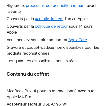
Rigoureux
processus de reconditionnement
avant
la vente
Couverts par la
garantie limitée
Une
d’un an Apple
nouvelle
Couverts par la
politique de retour
Une
sous 14 jours
fenêtre
Apple
nouvelle
s’ouvre.
fenêtre
Vous pouvez souscrire un contrat
AppleCare
Une
s’ouvre.
nouvelle
Gravure et paquet-cadeau non disponibles pour les
fenêtre
produits reconditionnés
s’ouvre.
Les quantités disponibles sont limitées
Contenu du coffret
MacBook Pro 14 pouces reconditionné avec puce
Apple M4 Pro
Adaptateur secteur USB‑C 96 W