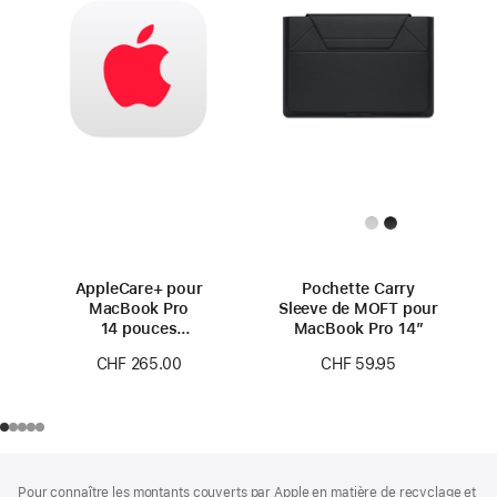
AppleCare+ pour
Pochette Carry
MacBook Pro
Sleeve de MOFT pour
14 pouces
MacBook Pro 14″
(M4 Pro/M4 Max)
CHF 265.00
CHF 59.95
Pied
Notes
Pour connaître les montants couverts par Apple en matière de recyclage et