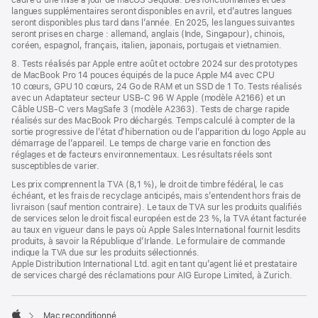
cadre d’une mise à jour de macOS Sequoia. Des fonctionnalités et des
langues supplémentaires seront disponibles en avril, et d’autres langues
seront disponibles plus tard dans l’année. En 2025, les langues suivantes
seront prises en charge : allemand, anglais (Inde, Singapour), chinois,
coréen, espagnol, français, italien, japonais, portugais et vietnamien.
8. Tests réalisés par Apple entre août et octobre 2024 sur des prototypes
de MacBook Pro 14 pouces équipés de la puce Apple M4 avec CPU
10 cœurs, GPU 10 cœurs, 24 Go de RAM et un SSD de 1 To. Tests réalisés
avec un Adaptateur secteur USB-C 96 W Apple (modèle A2166) et un
Câble USB-C vers MagSafe 3 (modèle A2363). Tests de charge rapide
réalisés sur des MacBook Pro déchargés. Temps calculé à compter de la
sortie progressive de l’état d’hibernation ou de l’apparition du logo Apple au
démarrage de l’appareil. Le temps de charge varie en fonction des
réglages et de facteurs environnementaux. Les résultats réels sont
susceptibles de varier.
Les prix comprennent la TVA (8,1 %), le droit de timbre fédéral, le cas
échéant, et les frais de recyclage anticipés, mais s’entendent hors frais de
livraison (sauf mention contraire). Le taux de TVA sur les produits qualifiés
de services selon le droit fiscal européen est de 23 %, la TVA étant facturée
au taux en vigueur dans le pays où Apple Sales International fournit lesdits
produits, à savoir la République d’Irlande. Le formulaire de commande
indique la TVA due sur les produits sélectionnés.
Apple Distribution International Ltd. agit en tant qu’agent lié et prestataire
de services chargé des réclamations pour AIG Europe Limited, à Zurich.
Mac reconditionné