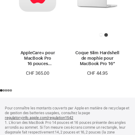
AppleCare+ pour
Coque Slim Hardshell
MacBook Pro
de mophie pour
16 pouces
MacBook Pro 16″
(M4 Pro/M4 Max)
CHF 365.00
CHF 44.95
Pied
Notes
Pour connaître les montants couverts par Apple en matière de recyclage et
de
de
de gestion des batteries usagées, consultez la page
bas
page
regulatoryinfo.apple.com/regulation1542
(s’ouvre
de
1. L’écran des MacBook Pro 14 pouces et 16 pouces présente des angles
dans
page
arrondis au sommet. Si l’on mesure ces écrans comme un rectangle, leur
une
diagonale fait respectivement 14,2 pouces et 16,2 pouces (la zone
nouvelle