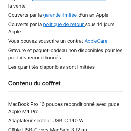
la vente
Couverts par la
garantie limitée
Une
d’un an Apple
nouvelle
Couverts par la
politique de retour
Une
sous 14 jours
fenêtre
Apple
nouvelle
s’ouvre.
fenêtre
Vous pouvez souscrire un contrat
AppleCare
Une
s’ouvre.
nouvelle
Gravure et paquet-cadeau non disponibles pour les
fenêtre
produits reconditionnés
s’ouvre.
Les quantités disponibles sont limitées
Contenu du coffret
MacBook Pro 16 pouces reconditionné avec puce
Apple M4 Pro
Adaptateur secteur USB-C 140 W
Câble USB-C vers MagSafe 3 (2 m)