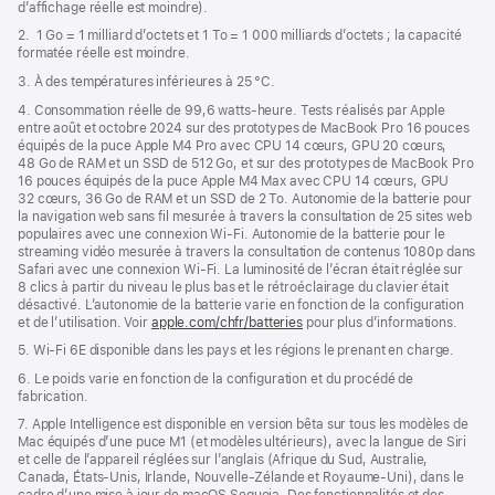
d’affichage réelle est moindre).
fenêtre)
2. 1 Go = 1 milliard d’octets et 1 To = 1 000 milliards d’octets ; la capacité
formatée réelle est moindre.
3. À des températures inférieures à 25 °C.
4. Consommation réelle de 99,6 watts‑heure. Tests réalisés par Apple
entre août et octobre 2024 sur des prototypes de MacBook Pro 16 pouces
équipés de la puce Apple M4 Pro avec CPU 14 cœurs, GPU 20 cœurs,
48 Go de RAM et un SSD de 512 Go, et sur des prototypes de MacBook Pro
16 pouces équipés de la puce Apple M4 Max avec CPU 14 cœurs, GPU
32 cœurs, 36 Go de RAM et un SSD de 2 To. Autonomie de la batterie pour
la navigation web sans fil mesurée à travers la consultation de 25 sites web
populaires avec une connexion Wi-Fi. Autonomie de la batterie pour le
streaming vidéo mesurée à travers la consultation de contenus 1080p dans
Safari avec une connexion Wi-Fi. La luminosité de l’écran était réglée sur
8 clics à partir du niveau le plus bas et le rétroéclairage du clavier était
désactivé. L’autonomie de la batterie varie en fonction de la configuration
et de l’utilisation. Voir
apple.com/chfr/batteries
pour plus d’informations.
5. Wi-Fi 6E disponible dans les pays et les régions le prenant en charge.
6. Le poids varie en fonction de la configuration et du procédé de
fabrication.
7. Apple Intelligence est disponible en version bêta sur tous les modèles de
Mac équipés d’une puce M1 (et modèles ultérieurs), avec la langue de Siri
et celle de l’appareil réglées sur l’anglais (Afrique du Sud, Australie,
Canada, États-Unis, Irlande, Nouvelle-Zélande et Royaume-Uni), dans le