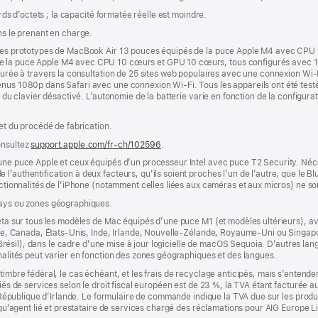
ards d’octets ; la capacité formatée réelle est moindre.
ns le prenant en charge.
r des prototypes de MacBook Air 13 pouces équipés de la puce Apple M4 avec CPU
de la puce Apple M4 avec CPU 10 cœurs et GPU 10 cœurs, tous configurés avec 
esurée à travers la consultation de 25 sites web populaires avec une connexion Wi-
nus 1080p dans Safari avec une connexion Wi-Fi. Tous les appareils ont été testés
e du clavier désactivé. L’autonomie de la batterie varie en fonction de la configurati
 et du procédé de fabrication.
onsultez
support.apple.com/fr-ch/102596
.
’une puce Apple et ceux équipés d’un processeur Intel avec puce T2 Security. Néc
’authentification à deux facteurs, qu’ils soient proches l’un de l’autre, que le Blu
onctionnalités de l’iPhone (notamment celles liées aux caméras et aux micros) ne s
pays ou zones géographiques.
êta sur tous les modèles de Mac équipés d’une puce M1 (et modèles ultérieurs), avec
lie, Canada, États-Unis, Inde, Irlande, Nouvelle-Zélande, Royaume-Uni ou Singapour
s (Brésil), dans le cadre d’une mise à jour logicielle de macOS Sequoia. D’autres la
nnalités peut varier en fonction des zones géographiques et des langues.
timbre fédéral, le cas échéant, et les frais de recyclage anticipés, mais s’entenden
fiés de services selon le droit fiscal européen est de 23 %, la TVA étant facturée 
la République d’Irlande. Le formulaire de commande indique la TVA due sur les produ
t qu’agent lié et prestataire de services chargé des réclamations pour AIG Europe L