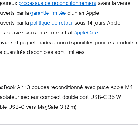
goureux
processus de reconditionnement
avant la vente
uverts par la
garantie limitée
Une
d’un an Apple
nouvelle
uverts par la
politique de retour
Une
sous 14 jours Apple
fenêtre
nouvelle
us pouvez souscrire un contrat
AppleCare
Une
s’ouvre.
fenêtre
nouvelle
avure et paquet-cadeau non disponibles pour les produits 
s’ouvre.
fenêtre
s quantités disponibles sont limitées
s’ouvre.
cBook Air 13 pouces reconditionné avec puce Apple M4
aptateur secteur compact double port USB-C 35 W
ble USB-C vers MagSafe 3 (2 m)