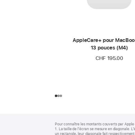
AppleCare+ pour MacBoo
13 pouces (M4)
CHF 195.00
Pied
Notes
Pour connaître les montants couverts par Apple 
de
de
1. La taille de l’écran se mesure en diagonale.
bas
page
un rectangle, leur diagonale fait respectivement