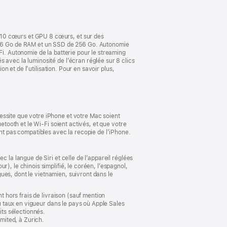
nouvelle
fenêtre)
 10 cœurs et GPU 8 cœurs, et sur des
16 Go de RAM et un SSD de 256 Go. Autonomie
Fi. Autonomie de la batterie pour le streaming
 avec la luminosité de l’écran réglée sur 8 clics
on et de l’utilisation. Pour en savoir plus,
essite que votre iPhone et votre Mac soient
etooth et le Wi-Fi soient activés, et que votre
ont pas compatibles avec la recopie de l’iPhone.
 la langue de Siri et celle de l’appareil réglées
), le chinois simplifié, le coréen, l’espagnol,
ngues, dont le vietnamien, suivront dans le
t hors frais de livraison (sauf mention
au taux en vigueur dans le pays où Apple Sales
its sélectionnés.
imited, à Zurich.