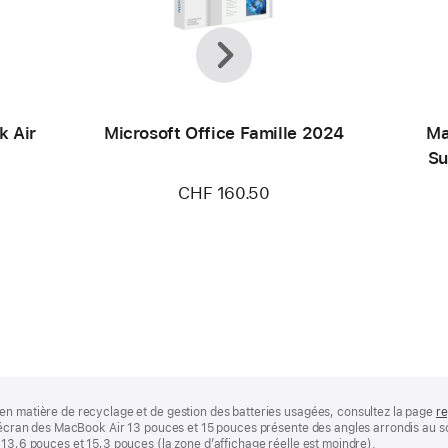
Précédent
Suivant
k Air
Microsoft Office Famille 2024
Ma
Su
CHF 160.50
en matière de recyclage et de gestion des batteries usagées, consultez la page
re
 L’écran des MacBook Air 13 pouces et 15 pouces présente des angles arrondis au
 13,6 pouces et 15,3 pouces (la zone d’affichage réelle est moindre).