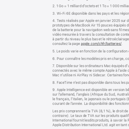
de
2. 1 Go = 1 milliard d’octets et 1 To = 1 000 milli
page
3. Wi-Fi 6E disponible dans les pays et les régio
4. Tests réalisés par Apple en janvier 2025 su
prototypes de MacBook Air 15 pouces équipés 
de la batterie pour la navigation web sans fil m
vidéo mesurée à travers la consultation de conte
à partir du niveau le plus bas et le rétroéclairag
consultez la page
apple.com/chfr/batteries/
.
5. Le poids varie en fonction de la configuration
6. Pour connaître les modèles pris en charge, c
7. Disponible sur les ordinateurs Mac équipés d
connectés avec le même compte Apple à l’aide de l
Mac n’utilise ni AirPlay ni Sidecar. Certaines f
8. FaceTime n’est pas disponible dans tous les 
9. Apple Intelligence est disponible en version b
sur l’allemand, l’anglais (Afrique du Sud, Austra
le français, l’italien, le japonais ou le portugai
courant de l’année. La disponibilité des fonctio
Les prix comprennent la TVA (8,1 %), le droit de 
contraire). Le taux de TVA sur les produits quali
International fournit lesdits produits, à savoir 
Apple Distribution International Ltd. agit en tan