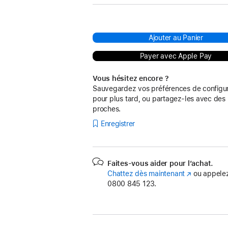
Ajouter au Panier
Payer avec Apple Pay
Vous hésitez encore ?
Sauvegardez vos préférences de configur
pour plus tard, ou partagez-les avec des
proches.
Enregistrer
Faites-vous aider pour l’achat.
Chattez dès maintenant
(s’ouvre
ou appelez
0800 845 123.
dans
une
nouvelle
fenêtre)