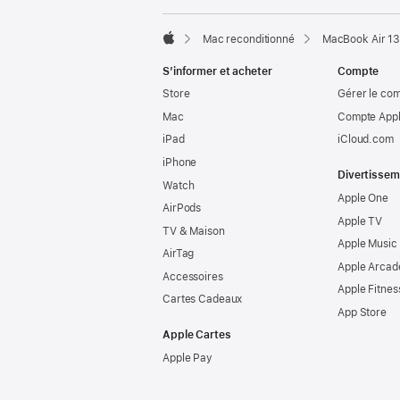
Mac reconditionné
MacBook Air 13
Apple
S’informer et acheter
Compte
Store
Gérer le co
Mac
Compte Appl
iPad
iCloud.com
iPhone
Divertissem
Watch
Apple One
AirPods
Apple TV
TV & Maison
Apple Music
AirTag
Apple Arcad
Accessoires
Apple Fitnes
Cartes Cadeaux
App Store
Apple Cartes
Apple Pay