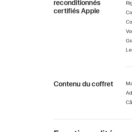
reconditionnés
Ri
certifiés Apple
Co
Co
Vo
Gr
Le
Contenu du coffret
Ma
Ad
Câ