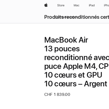
Apple
Store
Mac
iPad
iPh
Produits reconditionnés cert
Tout parcourir
MacBook Air
13 pouces
reconditionné ave
puce Apple M4, C
10 cœurs et GPU
10 cœurs – Argent
CHF 1 839.00