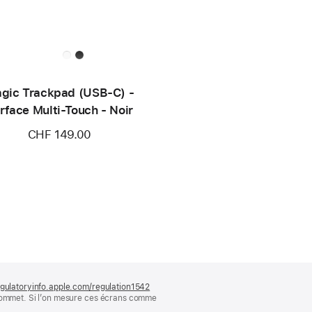
gic Trackpad (USB‑C) -
rface Multi-Touch - Noir
CHF 149.00
gulatoryinfo.apple.com/regulation1542
(s’ouvre
 sommet. Si l’on mesure ces écrans comme
dans
une