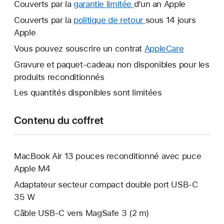
Couverts par la
garantie limitée
Une
d’un an Apple
nouvelle
Couverts par la
politique de retour
Une
sous 14 jours
fenêtre
Apple
nouvelle
s’ouvre.
fenêtre
Vous pouvez souscrire un contrat
AppleCare
Une
s’ouvre.
nouvelle
Gravure et paquet-cadeau non disponibles pour les
fenêtre
produits reconditionnés
s’ouvre.
Les quantités disponibles sont limitées
Contenu du coffret
MacBook Air 13 pouces reconditionné avec puce
Apple M4
Adaptateur secteur compact double port USB-C
35 W
Câble USB-C vers MagSafe 3 (2 m)