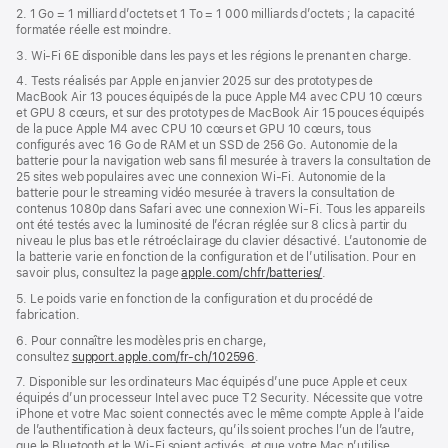
2. 1 Go = 1 milliard d’octets et 1 To = 1 000 milliards d’octets ; la capacité
formatée réelle est moindre.
3. Wi-Fi 6E disponible dans les pays et les régions le prenant en charge.
4. Tests réalisés par Apple en janvier 2025 sur des prototypes de
MacBook Air 13 pouces équipés de la puce Apple M4 avec CPU 10 cœurs
et GPU 8 cœurs, et sur des prototypes de MacBook Air 15 pouces équipés
de la puce Apple M4 avec CPU 10 cœurs et GPU 10 cœurs, tous
configurés avec 16 Go de RAM et un SSD de 256 Go. Autonomie de la
batterie pour la navigation web sans fil mesurée à travers la consultation de
25 sites web populaires avec une connexion Wi-Fi. Autonomie de la
batterie pour le streaming vidéo mesurée à travers la consultation de
contenus 1080p dans Safari avec une connexion Wi-Fi. Tous les appareils
ont été testés avec la luminosité de l’écran réglée sur 8 clics à partir du
niveau le plus bas et le rétroéclairage du clavier désactivé. L’autonomie de
la batterie varie en fonction de la configuration et de l’utilisation. Pour en
savoir plus, consultez la page
apple.com/chfr/batteries/
.
5. Le poids varie en fonction de la configuration et du procédé de
fabrication.
6. Pour connaître les modèles pris en charge,
consultez
support.apple.com/fr-ch/102596
.
7. Disponible sur les ordinateurs Mac équipés d’une puce Apple et ceux
équipés d’un processeur Intel avec puce T2 Security. Nécessite que votre
iPhone et votre Mac soient connectés avec le même compte Apple à l’aide
de l’authentification à deux facteurs, qu’ils soient proches l’un de l’autre,
que le Bluetooth et le Wi-Fi soient activés, et que votre Mac n’utilise