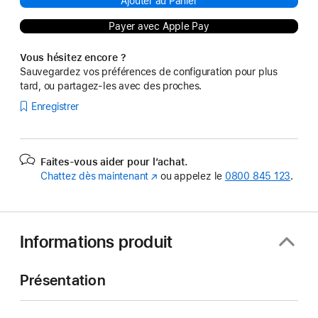
Ajouter au Panier
Payer avec Apple Pay
Vous hésitez encore ?
Sauvegardez vos préférences de configuration pour plus
tard, ou partagez-les avec des proches.
Enregistrer
Faites-vous aider pour l’achat.
Chattez dès maintenant
(s’ouvre
ou appelez le
0800 845 123
.
dans
une
nouvelle
fenêtre)
Informations produit
Présentation