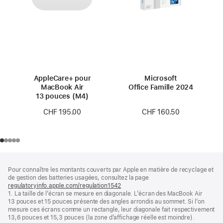
AppleCare+ pour
Microsoft
MacBook Air
Office Famille 2024
13 pouces (M4)
CHF 160.50
CHF 195.00
Pied
Notes
Pour connaître les montants couverts par Apple en matière de recyclage et
de
de
de gestion des batteries usagées, consultez la page
bas
page
regulatoryinfo.apple.com/regulation1542
(s’ouvre
de
1. La taille de l’écran se mesure en diagonale. L’écran des MacBook Air
dans
page
13 pouces et 15 pouces présente des angles arrondis au sommet. Si l’on
une
mesure ces écrans comme un rectangle, leur diagonale fait respectivement
nouvelle
13,6 pouces et 15,3 pouces (la zone d’affichage réelle est moindre).
fenêtre)