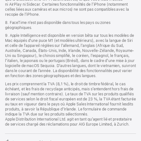
ni AirPlay ni Sidecar. Certaines fonctionnalités de l’iPhone (notamment
celles liées aux caméras et aux micros) ne sont pas compatibles avec la
recopie de l’iPhone.
8. FaceTime n’est pas disponible dans tous les pays ou zones
géographiques.
9. Apple Intelligence est disponible en version bêta sur tous les modèles de
Mac équipés d’une puce M1 (et modèles ultérieurs), avec la langue de Siri
et celle de l’appareil réglées sur l’allemand, l’anglais (Afrique du Sud,
Australie, Canada, États-Unis, Inde, Irlande, Nouvelle-Zélande, Royaume-
Uni ou Singapour), le chinois simplifié, le coréen, l’espagnol, le français,
l’italien, le japonais ou le portugais (Brésil), dans le cadre d’une mise à jour
logicielle de macOS Sequoia. D’autres langues, dont le vietnamien, suivront
dans le courant de l’année. La disponibilité des fonctionnalités peut varier
en fonction des zones géographiques et des langues.
Les prix comprennent la TVA (8,1 %), le droit de timbre fédéral, le cas
échéant, et les frais de recyclage anticipés, mais s’entendent hors frais de
livraison (sauf mention contraire). Le taux de TVA sur les produits qualifiés
de services selon le droit fiscal européen est de 23 %, la TVA étant facturée
au taux en vigueur dans le pays où Apple Sales International fournit lesdits
produits, à savoir la République d’Irlande. Le formulaire de commande
indique la TVA due sur les produits sélectionnés.
Apple Distribution International Ltd. agit en tant qu’agent lié et prestataire
de services chargé des réclamations pour AIG Europe Limited, à Zurich.