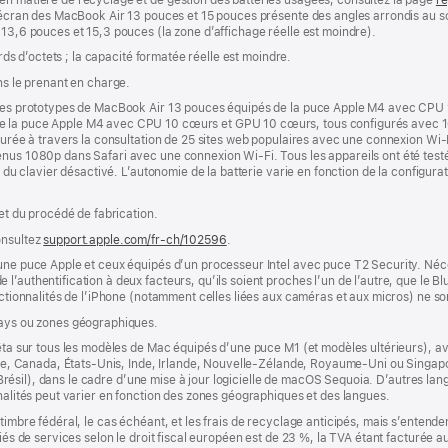
 L’écran des MacBook Air 13 pouces et 15 pouces présente des angles arrondis au
 13,6 pouces et 15,3 pouces (la zone d’affichage réelle est moindre).
ards d’octets ; la capacité formatée réelle est moindre.
ns le prenant en charge.
r des prototypes de MacBook Air 13 pouces équipés de la puce Apple M4 avec CPU
de la puce Apple M4 avec CPU 10 cœurs et GPU 10 cœurs, tous configurés avec 
esurée à travers la consultation de 25 sites web populaires avec une connexion Wi-
nus 1080p dans Safari avec une connexion Wi-Fi. Tous les appareils ont été testés
e du clavier désactivé. L’autonomie de la batterie varie en fonction de la configurati
 et du procédé de fabrication.
onsultez
support.apple.com/fr-ch/102596
.
’une puce Apple et ceux équipés d’un processeur Intel avec puce T2 Security. Néc
’authentification à deux facteurs, qu’ils soient proches l’un de l’autre, que le Blu
onctionnalités de l’iPhone (notamment celles liées aux caméras et aux micros) ne s
pays ou zones géographiques.
êta sur tous les modèles de Mac équipés d’une puce M1 (et modèles ultérieurs), avec
lie, Canada, États-Unis, Inde, Irlande, Nouvelle-Zélande, Royaume-Uni ou Singapour
s (Brésil), dans le cadre d’une mise à jour logicielle de macOS Sequoia. D’autres la
nnalités peut varier en fonction des zones géographiques et des langues.
timbre fédéral, le cas échéant, et les frais de recyclage anticipés, mais s’entenden
fiés de services selon le droit fiscal européen est de 23 %, la TVA étant facturée 