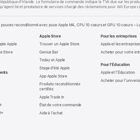
la République d’Irlande. Le formulaire de commande indique la TVA due sur les produ
t qu’agent lié et prestataire de services chargé des réclamations pour AIG Europe L
 pouces reconditionné avec puce Apple M4, CPU 10 cœurs et GPU 10 cœurs – Lum
Apple Store
Pour les entreprises
mpte Apple
Trouver un Apple Store
Apple et les entreprise
e Store
Genius Bar
Acheter pour votre ent
Today at Apple
Pour l’Éducation
Stage d’été Apple
ents
Apple et l’Éducation
App Apple Store
Acheter pour l’univers
Produits reconditionnés
certifiés
Apple Trade In
e
État de votre commande
s+
Aide à l’achat