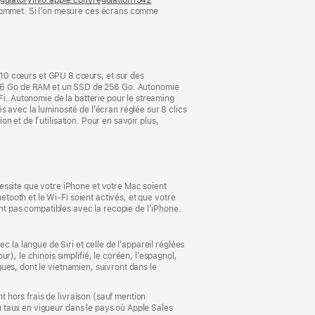
 sommet. Si l’on mesure ces écrans comme
dans
une
nouvelle
fenêtre)
 10 cœurs et GPU 8 cœurs, et sur des
16 Go de RAM et un SSD de 256 Go. Autonomie
Fi. Autonomie de la batterie pour le streaming
 avec la luminosité de l’écran réglée sur 8 clics
on et de l’utilisation. Pour en savoir plus,
essite que votre iPhone et votre Mac soient
etooth et le Wi-Fi soient activés, et que votre
ont pas compatibles avec la recopie de l’iPhone.
 la langue de Siri et celle de l’appareil réglées
), le chinois simplifié, le coréen, l’espagnol,
ngues, dont le vietnamien, suivront dans le
t hors frais de livraison (sauf mention
au taux en vigueur dans le pays où Apple Sales