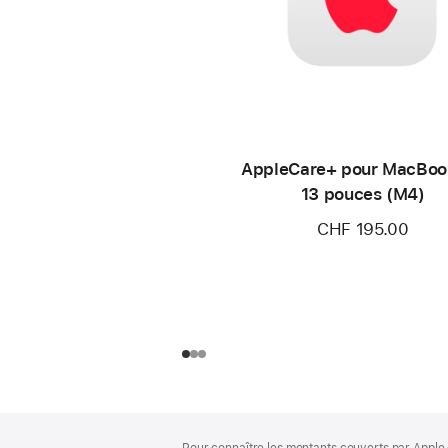
AppleCare+ pour MacBoo
13 pouces (M4)
CHF 195.00
Pied
Notes
Pour connaître les montants couverts par Apple 