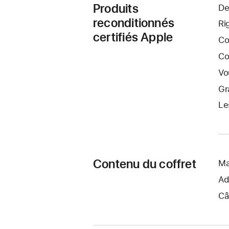
Produits
De
reconditionnés
Ri
certifiés Apple
Co
Co
Vo
Gr
Le
Contenu du coffret
Ma
Ad
Câ