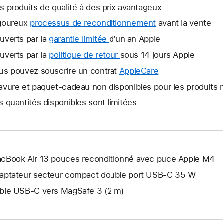
s produits de qualité à des prix avantageux
goureux
processus de reconditionnement
avant la vente
uverts par la
garantie limitée
Une
d’un an Apple
nouvelle
uverts par la
politique de retour
Une
sous 14 jours Apple
fenêtre
nouvelle
us pouvez souscrire un contrat
AppleCare
Une
s’ouvre.
fenêtre
nouvelle
avure et paquet-cadeau non disponibles pour les produits 
s’ouvre.
fenêtre
s quantités disponibles sont limitées
s’ouvre.
cBook Air 13 pouces reconditionné avec puce Apple M4
aptateur secteur compact double port USB-C 35 W
ble USB-C vers MagSafe 3 (2 m)