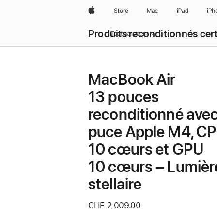
Apple
Store
Mac
iPad
iPh
Produits reconditionnés cert
Tout parcourir
MacBook Air
13 pouces
reconditionné ave
puce Apple M4, C
10 cœurs et GPU
10 cœurs – Lumièr
stellaire
CHF 2 009.00