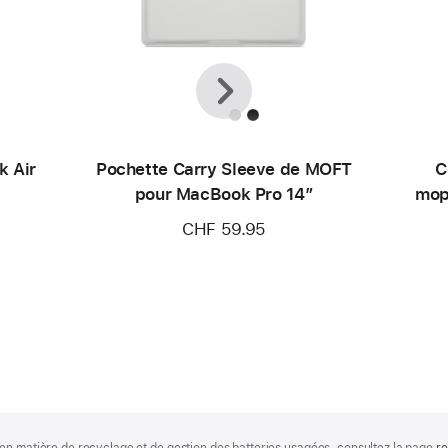
Précédent
Suivant
k Air
Pochette Carry Sleeve de MOFT
C
pour MacBook Pro 14″
mop
CHF 59.95
en matière de recyclage et de gestion des batteries usagées, consultez la page
re