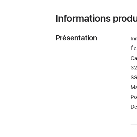
fenêtre)
Informations produ
Présentation
In
Éc
Ca
32
SS
Ma
Po
De