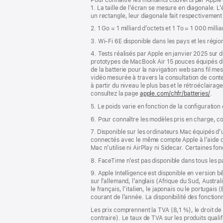
de
de
1. La taille de l’écran se mesure en diagonale.
bas
page
un rectangle, leur diagonale fait respectivement
de
2. 1 Go = 1 milliard d’octets et 1 To = 1 000 milli
page
3. Wi-Fi 6E disponible dans les pays et les régio
4. Tests réalisés par Apple en janvier 2025 su
prototypes de MacBook Air 15 pouces équipés 
de la batterie pour la navigation web sans fil m
vidéo mesurée à travers la consultation de conte
à partir du niveau le plus bas et le rétroéclairag
consultez la page
apple.com/chfr/batteries/
.
5. Le poids varie en fonction de la configuration
6. Pour connaître les modèles pris en charge, c
7. Disponible sur les ordinateurs Mac équipés d
connectés avec le même compte Apple à l’aide de l
Mac n’utilise ni AirPlay ni Sidecar. Certaines f
8. FaceTime n’est pas disponible dans tous les 
9. Apple Intelligence est disponible en version b
sur l’allemand, l’anglais (Afrique du Sud, Austra
le français, l’italien, le japonais ou le portugai
courant de l’année. La disponibilité des fonctio
Les prix comprennent la TVA (8,1 %), le droit de 
contraire). Le taux de TVA sur les produits quali