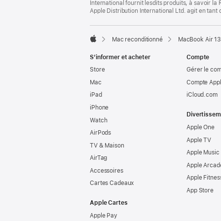
International fournit lesdits produits, à savoir 
Apple Distribution International Ltd. agit en tan
Mac reconditionné
MacBook Air 13
Apple
S’informer et acheter
Compte
Store
Gérer le co
Mac
Compte Appl
iPad
iCloud.com
iPhone
Divertissem
Watch
Apple One
AirPods
Apple TV
TV & Maison
Apple Music
AirTag
Apple Arcad
Accessoires
Apple Fitnes
Cartes Cadeaux
App Store
Apple Cartes
Apple Pay