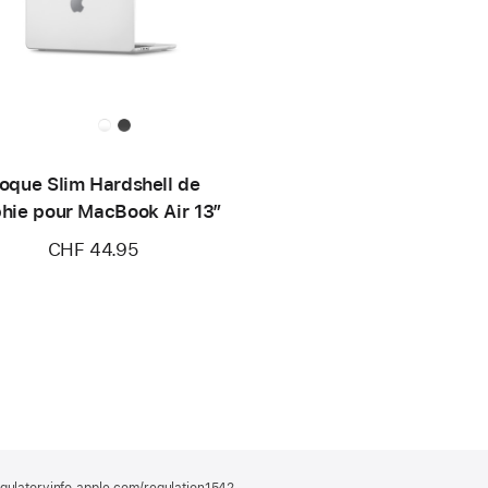
oque Slim Hardshell de
hie pour MacBook Air 13″
CHF 44.95
gulatoryinfo.apple.com/regulation1542
(s’ouvre