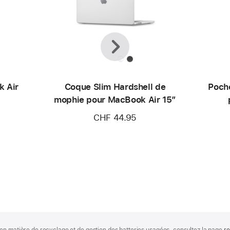
Précédent
Suivant
k Air
Coque Slim Hardshell de
Poch
mophie pour MacBook Air 15″
CHF 44.95
en matière de recyclage et de gestion des batteries usagées, consultez la page
re