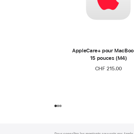
AppleCare+ pour MacBoo
15 pouces (M4)
CHF 215.00
Pied
Notes
Pour connaître les montants couverts par Apple 