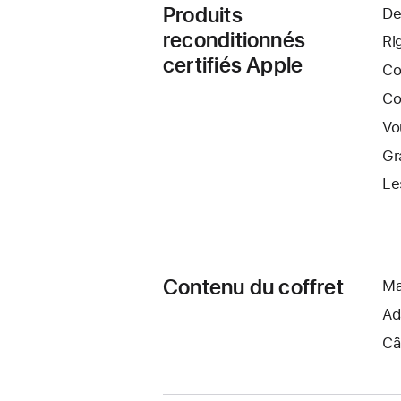
Produits
De
reconditionnés
Ri
certifiés Apple
Co
Co
Vo
Gr
Le
Contenu du coffret
Ma
Ad
Câ