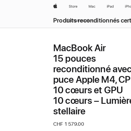
Apple
Store
Mac
iPad
iPh
Produits reconditionnés cert
Tout parcourir
MacBook Air
15 pouces
reconditionné ave
puce Apple M4, C
10 cœurs et GPU
10 cœurs – Lumièr
stellaire
CHF 1 579.00