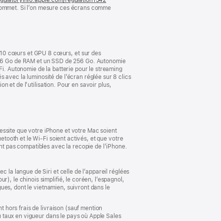
 sommet. Si l’on mesure ces écrans comme
dans
une
nouvelle
fenêtre)
 10 cœurs et GPU 8 cœurs, et sur des
16 Go de RAM et un SSD de 256 Go. Autonomie
Fi. Autonomie de la batterie pour le streaming
 avec la luminosité de l’écran réglée sur 8 clics
on et de l’utilisation. Pour en savoir plus,
essite que votre iPhone et votre Mac soient
etooth et le Wi-Fi soient activés, et que votre
ont pas compatibles avec la recopie de l’iPhone.
 la langue de Siri et celle de l’appareil réglées
), le chinois simplifié, le coréen, l’espagnol,
ngues, dont le vietnamien, suivront dans le
t hors frais de livraison (sauf mention
au taux en vigueur dans le pays où Apple Sales