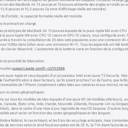
 L’écran des MacBook Air 13 pouces et 15 pouces présente des angles arrondis au
 13,6 pouces et 15,3 pouces (la zone d’affichage réelle est moindre).
ards d’octets ; la capacité formatée réelle est moindre.
ns le prenant en charge.
r des prototypes de MacBook Air 13 pouces équipés de la puce Apple M4 avec CPU
de la puce Apple M4 avec CPU 10 cœurs et GPU 10 cœurs, tous configurés avec 
esurée à travers la consultation de 25 sites web populaires avec une connexion Wi-
nus 1080p dans Safari avec une connexion Wi-Fi. Tous les appareils ont été testés
e du clavier désactivé. L’autonomie de la batterie varie en fonction de la configurati
 et du procédé de fabrication.
onsultez
support.apple.com/fr-ch/102596
.
’une puce Apple et ceux équipés d’un processeur Intel avec puce T2 Security. Néc
’authentification à deux facteurs, qu’ils soient proches l’un de l’autre, que le Blu
onctionnalités de l’iPhone (notamment celles liées aux caméras et aux micros) ne s
pays ou zones géographiques.
êta sur tous les modèles de Mac équipés d’une puce M1 (et modèles ultérieurs), avec
lie, Canada, États-Unis, Inde, Irlande, Nouvelle-Zélande, Royaume-Uni ou Singapour
s (Brésil), dans le cadre d’une mise à jour logicielle de macOS Sequoia. D’autres la
nnalités peut varier en fonction des zones géographiques et des langues.
timbre fédéral, le cas échéant, et les frais de recyclage anticipés, mais s’entenden
fiés de services selon le droit fiscal européen est de 23 %, la TVA étant facturée 