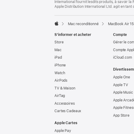
International fournit lesdits produits, à savoir 
Apple Distribution International Ltd. agit en tan
Mac reconditionné
MacBook Air 15
Apple
S’informer et acheter
Compte
Store
Gérer le co
Mac
Compte Appl
iPad
iCloud.com
iPhone
Divertissem
Watch
Apple One
AirPods
Apple TV
TV & Maison
Apple Music
AirTag
Apple Arcad
Accessoires
Apple Fitnes
Cartes Cadeaux
App Store
Apple Cartes
Apple Pay