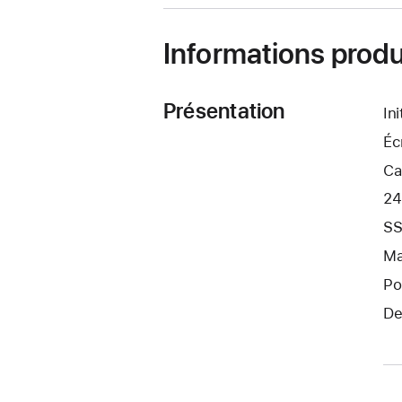
fenêtre)
Informations produ
Présentation
In
Éc
Ca
24
SS
Ma
Po
De