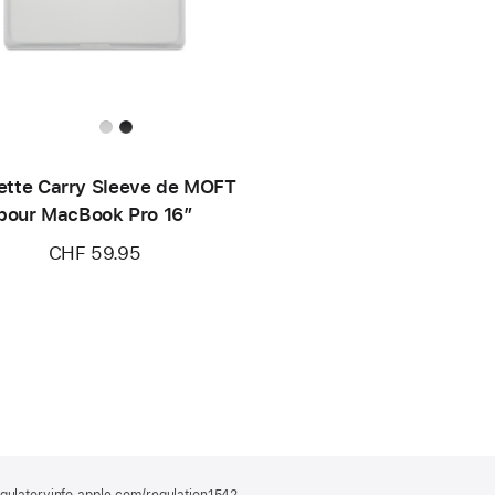
ette Carry Sleeve de MOFT
pour MacBook Pro 16″
CHF 59.95
gulatoryinfo.apple.com/regulation1542
(s’ouvre