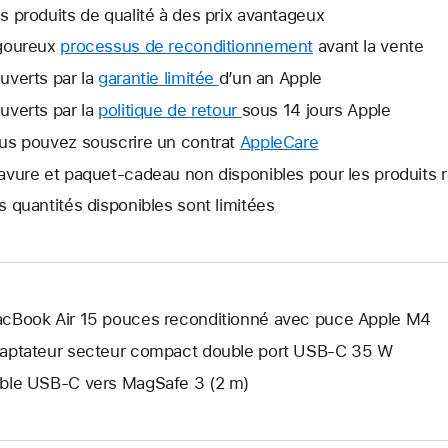
s produits de qualité à des prix avantageux
goureux
processus de reconditionnement
avant la vente
uverts par la
garantie limitée
Une
d’un an Apple
nouvelle
uverts par la
politique de retour
Une
sous 14 jours Apple
fenêtre
nouvelle
us pouvez souscrire un contrat
AppleCare
Une
s’ouvre.
fenêtre
nouvelle
avure et paquet-cadeau non disponibles pour les produits 
s’ouvre.
fenêtre
s quantités disponibles sont limitées
s’ouvre.
cBook Air 15 pouces reconditionné avec puce Apple M4
aptateur secteur compact double port USB-C 35 W
ble USB-C vers MagSafe 3 (2 m)