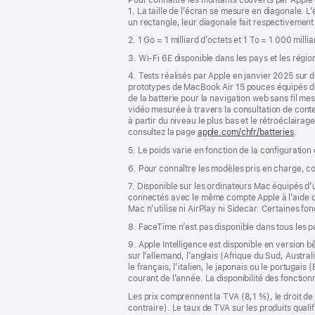
de
de
1. La taille de l’écran se mesure en diagonale.
bas
page
un rectangle, leur diagonale fait respectivement
de
2. 1 Go = 1 milliard d’octets et 1 To = 1 000 milli
page
3. Wi-Fi 6E disponible dans les pays et les régio
4. Tests réalisés par Apple en janvier 2025 su
prototypes de MacBook Air 15 pouces équipés 
de la batterie pour la navigation web sans fil m
vidéo mesurée à travers la consultation de conte
à partir du niveau le plus bas et le rétroéclairag
consultez la page
apple.com/chfr/batteries
.
5. Le poids varie en fonction de la configuration
6. Pour connaître les modèles pris en charge, c
7. Disponible sur les ordinateurs Mac équipés d
connectés avec le même compte Apple à l’aide de l
Mac n’utilise ni AirPlay ni Sidecar. Certaines f
8. FaceTime n’est pas disponible dans tous les 
9. Apple Intelligence est disponible en version b
sur l’allemand, l’anglais (Afrique du Sud, Austra
le français, l’italien, le japonais ou le portugai
courant de l’année. La disponibilité des fonctio
Les prix comprennent la TVA (8,1 %), le droit de 
contraire). Le taux de TVA sur les produits quali