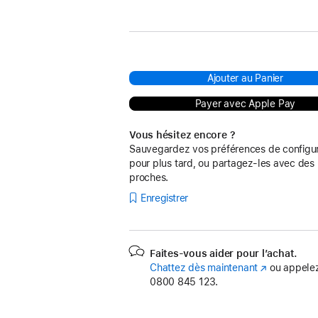
Ajouter au Panier
Payer avec Apple Pay
Vous hésitez encore ?
Sauvegardez vos préférences de configur
pour plus tard, ou partagez-les avec des
proches.
Enregistrer
Faites-vous aider pour l’achat.
Chattez dès maintenant
(s’ouvre
ou appelez
0800 845 123.
dans
une
nouvelle