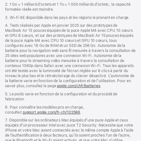
2. 1 Go = 1 milliard d’octets et 1 To = 1 000 milliards d’octets ; la capacité
formatée réelle est moindre.
3. Wi-Fi 6E disponible dans les pays et les régions le prenant en charge.
4. Tests réalisés par Apple en janvier 2025 sur des prototypes de
MacBook Air 13 pouces équipés de la puce Apple M4 avec CPU 10 cœurs
et GPU 8 cœurs, et sur des prototypes de MacBook Air 15 pouces équipés
de la puce Apple M4 avec CPU 10 cœurs et GPU 10 cœurs, tous
configurés avec 16 Go de RAM et un SSD de 256 Go. Autonomie de la
batterie pour la navigation web sans fil mesurée à travers la consultation de
25 sites web populaires avec une connexion Wi-Fi. Autonomie de la
batterie pour le streaming vidéo mesurée à travers la consultation de
contenus 1080p dans Safari avec une connexion Wi-Fi. Tous les appareils
ont été testés avec la luminosité de l’écran réglée sur 8 clics à partir du
niveau le plus bas et le rétroéclairage du clavier désactivé. L’autonomie de
la batterie varie en fonction de la configuration et de l’utilisation. Pour en
savoir plus, consultez la page
apple.com/chfr/batteries
.
5. Le poids varie en fonction de la configuration et du procédé de
fabrication.
6. Pour connaître les modèles pris en charge,
consultez
support.apple.com/fr-ch/102596
.
7. Disponible sur les ordinateurs Mac équipés d’une puce Apple et ceux
équipés d’un processeur Intel avec puce T2 Security. Nécessite que votre
iPhone et votre Mac soient connectés avec le même compte Apple à l’aide
de l’authentification à deux facteurs, qu’ils soient proches l’un de l’autre,
que le Bluetooth et le Wi-Fi soient activés, et que votre Mac n’utilise