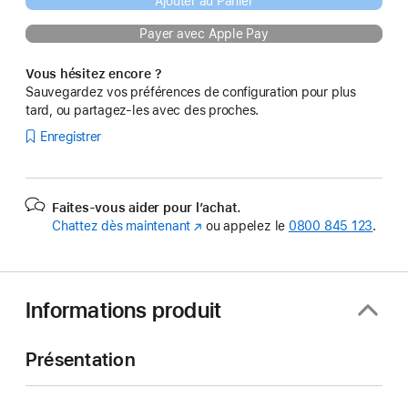
Ajouter au Panier
Payer avec Apple Pay
Vous hésitez encore ?
Sauvegardez vos préférences de configuration pour plus
tard, ou partagez-les avec des proches.
Enregistrer
Faites-vous aider pour l’achat.
Chattez dès maintenant
(s’ouvre
ou appelez le
0800 845 123
.
dans
une
nouvelle
fenêtre)
Informations produit
Présentation