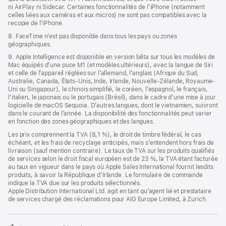
ni AirPlay ni Sidecar. Certaines fonctionnalités de l’iPhone (notamment
celles liées aux caméras et aux micros) ne sont pas compatibles avec la
recopie de l’iPhone.
8. FaceTime n’est pas disponible dans tous les pays ou zones
géographiques.
9. Apple Intelligence est disponible en version bêta sur tous les modèles de
Mac équipés d’une puce M1 (et modèles ultérieurs), avec la langue de Siri
et celle de l’appareil réglées sur l’allemand, l’anglais (Afrique du Sud,
Australie, Canada, États-Unis, Inde, Irlande, Nouvelle-Zélande, Royaume-
Uni ou Singapour), le chinois simplifié, le coréen, l’espagnol, le français,
l’italien, le japonais ou le portugais (Brésil), dans le cadre d’une mise à jour
logicielle de macOS Sequoia. D’autres langues, dont le vietnamien, suivront
dans le courant de l’année. La disponibilité des fonctionnalités peut varier
en fonction des zones géographiques et des langues.
Les prix comprennent la TVA (8,1 %), le droit de timbre fédéral, le cas
échéant, et les frais de recyclage anticipés, mais s’entendent hors frais de
livraison (sauf mention contraire). Le taux de TVA sur les produits qualifiés
de services selon le droit fiscal européen est de 23 %, la TVA étant facturée
au taux en vigueur dans le pays où Apple Sales International fournit lesdits
produits, à savoir la République d’Irlande. Le formulaire de commande
indique la TVA due sur les produits sélectionnés.
Apple Distribution International Ltd. agit en tant qu’agent lié et prestataire
de services chargé des réclamations pour AIG Europe Limited, à Zurich.