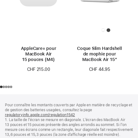
AppleCare+ pour
Coque Slim Hardshell
MacBook Air
de mophie pour
15 pouces (M4)
MacBook Air 15″
CHF 215.00
CHF 44.95
Pied
Notes
Pour connaître les montants couverts par Apple en matière de recyclage et
de
de
de gestion des batteries usagées, consultez la page
bas
page
regulatoryinfo.apple.com/regulation1542
(s’ouvre
de
1. La taille de l’écran se mesure en diagonale. L’écran des MacBook Air
dans
page
13 pouces et 15 pouces présente des angles arrondis au sommet. Si l’on
une
mesure ces écrans comme un rectangle, leur diagonale fait respectivement
nouvelle
13,6 pouces et 15,3 pouces (la zone d’affichage réelle est moindre).
fenêtre)