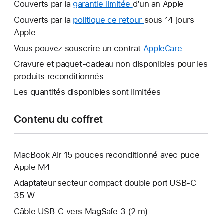
Couverts par la
garantie limitée
Une
d’un an Apple
nouvelle
Couverts par la
politique de retour
Une
sous 14 jours
fenêtre
Apple
nouvelle
s’ouvre.
fenêtre
Vous pouvez souscrire un contrat
AppleCare
Une
s’ouvre.
nouvelle
Gravure et paquet-cadeau non disponibles pour les
fenêtre
produits reconditionnés
s’ouvre.
Les quantités disponibles sont limitées
Contenu du coffret
MacBook Air 15 pouces reconditionné avec puce
Apple M4
Adaptateur secteur compact double port USB-C
35 W
Câble USB-C vers MagSafe 3 (2 m)