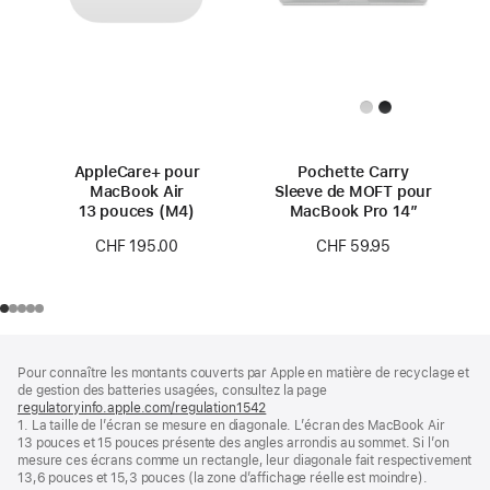
AppleCare+ pour
Pochette Carry
MacBook Air
Sleeve de MOFT pour
13 pouces (M4)
MacBook Pro 14″
CHF 195.00
CHF 59.95
Pied
Notes
Pour connaître les montants couverts par Apple en matière de recyclage et
de
de
de gestion des batteries usagées, consultez la page
bas
page
regulatoryinfo.apple.com/regulation1542
(s’ouvre
de
1. La taille de l’écran se mesure en diagonale. L’écran des MacBook Air
dans
page
13 pouces et 15 pouces présente des angles arrondis au sommet. Si l’on
une
mesure ces écrans comme un rectangle, leur diagonale fait respectivement
nouvelle
13,6 pouces et 15,3 pouces (la zone d’affichage réelle est moindre).
fenêtre)