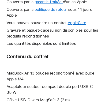
Couverts par la
garantie limitée
Une
d’un an Apple
nouvelle
Couverts par la
politique de retour
Une
sous 14 jours
fenêtre
Apple
nouvelle
s’ouvre.
fenêtre
Vous pouvez souscrire un contrat
AppleCare
Une
s’ouvre.
nouvelle
Gravure et paquet-cadeau non disponibles pour les
fenêtre
produits reconditionnés
s’ouvre.
Les quantités disponibles sont limitées
Contenu du coffret
MacBook Air 13 pouces reconditionné avec puce
Apple M4
Adaptateur secteur compact double port USB-C
35 W
Câble USB-C vers MagSafe 3 (2 m)