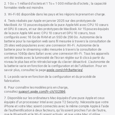
2. 1 Go = 1 milliard d’octets et 1 To = 1 000 milliards d’octets ; la capacité
formatée réelle est moindre.
3. Wi-Fi 6E disponible dans les pays et les régions le prenant en charge.
4. Tests réalisés par Apple en janvier 2025 sur des prototypes de
MacBook Air 13 pouces équipés de la puce Apple M4 avec CPU 10 cœurs
et GPU 8 cœurs, et sur des prototypes de MacBook Air 15 pouces équipés
de la puce Apple M4 avec CPU 10 cœurs et GPU 10 cœurs, tous
configurés avec 16 Go de RAM et un SSD de 256 Go. Autonomie de la
batterie pour la navigation web sans fil mesurée à travers la consultation de
25 sites web populaires avec une connexion Wi-Fi. Autonomie de la
batterie pour le streaming vidéo mesurée à travers la consultation de
contenus 1080p dans Safari avec une connexion Wi-Fi. Tous les appareils
ont été testés avec la luminosité de l’écran réglée sur 8 clics à partir du
niveau le plus bas et le rétroéclairage du clavier désactivé. L’autonomie de
la batterie varie en fonction de la configuration et de l’utilisation. Pour en
savoir plus, consultez la page
apple.com/chfr/batteries/
.
5. Le poids varie en fonction de la configuration et du procédé de
fabrication.
6. Pour connaître les modèles pris en charge,
consultez
support.apple.com/fr-ch/102596
.
7. Disponible sur les ordinateurs Mac équipés d’une puce Apple et ceux
équipés d’un processeur Intel avec puce T2 Security. Nécessite que votre
iPhone et votre Mac soient connectés avec le même compte Apple à l’aide
de l’authentification à deux facteurs, qu’ils soient proches l’un de l’autre,
que le Bluetooth et le Wi-Fi soient activés, et que votre Mac n’utilise