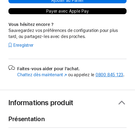
Ajouter au Panier
Payer avec Apple Pay
Vous hésitez encore ?
Sauvegardez vos préférences de configuration pour plus
tard, ou partagez-les avec des proches.
Enregistrer
Faites-vous aider pour l’achat.
Chattez dès maintenant
(s’ouvre
ou appelez le
0800 845 123
.
dans
une
nouvelle
fenêtre)
Informations produit
Présentation