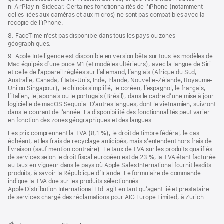
ni AirPlay ni Sidecar. Certaines fonctionnalités de l’iPhone (notamment
celles liées aux caméras et aux micros) ne sont pas compatibles avec la
recopie de l’iPhone.
8. FaceTime n’est pas disponible dans tous les pays ou zones
géographiques.
9. Apple Intelligence est disponible en version bêta sur tous les modèles de
Mac équipés d’une puce M1 (et modèles ultérieurs), avec la langue de Siri
et celle de l’appareil réglées sur l’allemand, l’anglais (Afrique du Sud,
Australie, Canada, États-Unis, Inde, Irlande, Nouvelle-Zélande, Royaume-
Uni ou Singapour), le chinois simplifié, le coréen, l’espagnol, le français,
l’italien, le japonais ou le portugais (Brésil), dans le cadre d’une mise à jour
logicielle de macOS Sequoia. D’autres langues, dont le vietnamien, suivront
dans le courant de l’année. La disponibilité des fonctionnalités peut varier
en fonction des zones géographiques et des langues.
Les prix comprennent la TVA (8,1 %), le droit de timbre fédéral, le cas
échéant, et les frais de recyclage anticipés, mais s’entendent hors frais de
livraison (sauf mention contraire). Le taux de TVA sur les produits qualifiés
de services selon le droit fiscal européen est de 23 %, la TVA étant facturée
au taux en vigueur dans le pays où Apple Sales International fournit lesdits
produits, à savoir la République d’Irlande. Le formulaire de commande
indique la TVA due sur les produits sélectionnés.
Apple Distribution International Ltd. agit en tant qu’agent lié et prestataire
de services chargé des réclamations pour AIG Europe Limited, à Zurich.