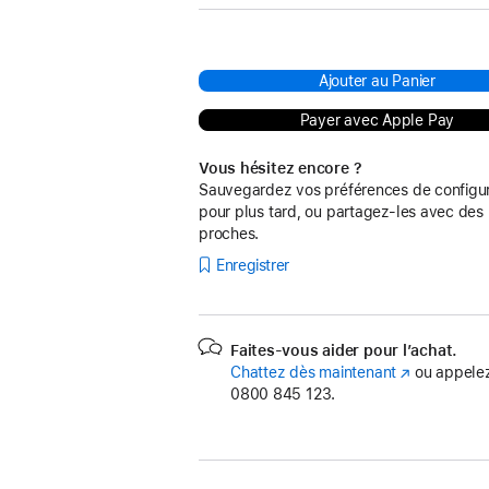
Ajouter au Panier
Payer avec Apple Pay
Vous hésitez encore ?
Sauvegardez vos préférences de configur
pour plus tard, ou partagez-les avec des
proches.
Enregistrer
Faites-vous aider pour l’achat.
Chattez dès maintenant
(s’ouvre
ou appelez
0800 845 123.
dans
une
nouvelle
fenêtre)