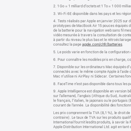
de
2. 1 Go = 1 milliard d’octets et 1 To = 1 000 milli
page
3. Wi-Fi 6E disponible dans les pays et les régio
4. Tests réalisés par Apple en janvier 2025 su
prototypes de MacBook Air 15 pouces équipés 
de la batterie pour la navigation web sans fil m
vidéo mesurée à travers la consultation de conte
à partir du niveau le plus bas et le rétroéclairag
consultez la page
apple.com/chfr/batteries
.
5. Le poids varie en fonction de la configuration
6. Pour connaître les modèles pris en charge, c
7. Disponible sur les ordinateurs Mac équipés d
connectés avec le même compte Apple à l’aide de l
Mac n’utilise ni AirPlay ni Sidecar. Certaines f
8. FaceTime n’est pas disponible dans tous les 
9. Apple Intelligence est disponible en version b
sur l’allemand, l’anglais (Afrique du Sud, Austra
le français, l’italien, le japonais ou le portugai
courant de l’année. La disponibilité des fonctio
Les prix comprennent la TVA (8,1 %), le droit de 
contraire). Le taux de TVA sur les produits quali
International fournit lesdits produits, à savoir 
Apple Distribution International Ltd. agit en tan