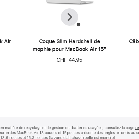
Précédent
Suivant
k Air
Coque Slim Hardshell de
Câb
mophie pour MacBook Air 15″
CHF 44.95
en matière de recyclage et de gestion des batteries usagées, consultez la page
re
 L’écran des MacBook Air 13 pouces et 15 pouces présente des angles arrondis au
 13,6 pouces et 15,3 pouces (la zone d’affichage réelle est moindre).