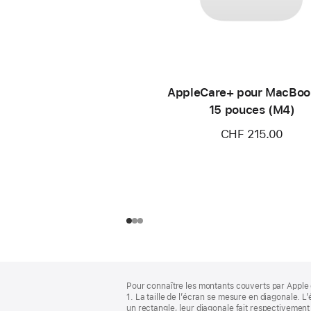
AppleCare+ pour MacBoo
15 pouces (M4)
CHF 215.00
Pied
Notes
Pour connaître les montants couverts par Apple 
de
de
1. La taille de l’écran se mesure en diagonale.
bas
page
un rectangle, leur diagonale fait respectivement