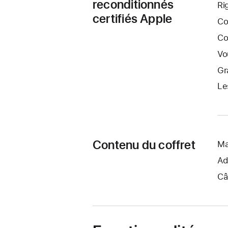
reconditionnés
Ri
certifiés Apple
Co
Co
Vo
Gr
Le
Contenu du coffret
Ma
Ad
Câ