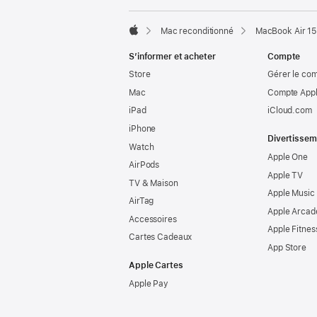
Mac reconditionné
MacBook Air 15
Apple
S’informer et acheter
Compte
Store
Gérer le co
Mac
Compte Appl
iPad
iCloud.com
iPhone
Divertissem
Watch
Apple One
AirPods
Apple TV
TV & Maison
Apple Music
AirTag
Apple Arcad
Accessoires
Apple Fitnes
Cartes Cadeaux
App Store
Apple Cartes
Apple Pay