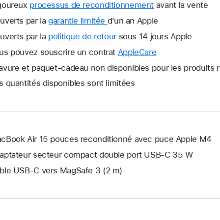
goureux
processus de reconditionnement
avant la vente
uverts par la
garantie limitée
Une
d’un an Apple
nouvelle
uverts par la
politique de retour
Une
sous 14 jours Apple
fenêtre
nouvelle
us pouvez souscrire un contrat
AppleCare
Une
s’ouvre.
fenêtre
nouvelle
avure et paquet-cadeau non disponibles pour les produits 
s’ouvre.
fenêtre
s quantités disponibles sont limitées
s’ouvre.
cBook Air 15 pouces reconditionné avec puce Apple M4
aptateur secteur compact double port USB-C 35 W
ble USB-C vers MagSafe 3 (2 m)