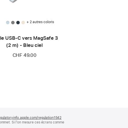
+ 2 autres coloris
le USB-C vers MagSafe 3
(2 m) - Bleu ciel
CHF 49.00
gulatoryinfo.apple.com/regulation1542
(s’ouvre
 sommet. Si l’on mesure ces écrans comme
dans
une