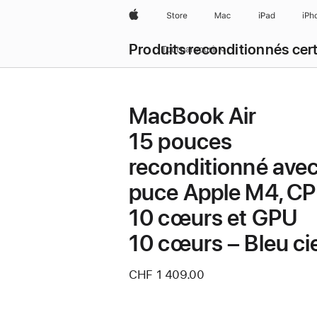
Apple
Store
Mac
iPad
iPh
Produits reconditionnés cert
Tout parcourir
MacBook Air
15 pouces
reconditionné ave
puce Apple M4, C
10 cœurs et GPU
10 cœurs – Bleu ci
CHF 1 409.00