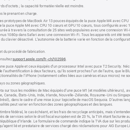
ards d’octets ; la capacité formatée réelle est moindre.
ns le prenant en charge.
r des prototypes de MacBook Air 13 pouces équipés de la puce Apple M4 avec CPU
de la puce Apple M4 avec CPU 10 cœurs et GPU 10 cœurs, tous configurés avec 
esurée à travers la consultation de 25 sites web populaires avec une connexion Wi-
nus 1080p dans Safari avec une connexion Wi-Fi. Tous les appareils ont été testés
e du clavier désactivé. L’autonomie de la batterie varie en fonction de la configurati
 et du procédé de fabrication.
onsultez
support.apple.com/fr-ch/102596
.
’une puce Apple et ceux équipés d’un processeur Intel avec puce T2 Security. Néc
’authentification à deux facteurs, qu’ils soient proches l’un de l’autre, que le Blu
onctionnalités de l’iPhone (notamment celles liées aux caméras et aux micros) ne s
pays ou zones géographiques.
êta sur tous les modèles de Mac équipés d’une puce M1 (et modèles ultérieurs), avec
lie, Canada, États-Unis, Inde, Irlande, Nouvelle-Zélande, Royaume-Uni ou Singapour
s (Brésil), dans le cadre d’une mise à jour logicielle de macOS Sequoia. D’autres la
nnalités peut varier en fonction des zones géographiques et des langues.
timbre fédéral, le cas échéant, et les frais de recyclage anticipés, mais s’entenden
fiés de services selon le droit fiscal européen est de 23 %, la TVA étant facturée 
la République d’Irlande. Le formulaire de commande indique la TVA due sur les produ
t qu’agent lié et prestataire de services chargé des réclamations pour AIG Europe L