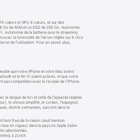
nouvelle
fenêtre)
 10 cœurs et GPU 8 cœurs, et sur des
16 Go de RAM et un SSD de 256 Go. Autonomie
Fi. Autonomie de la batterie pour le streaming
 avec la luminosité de l’écran réglée sur 8 clics
on et de l’utilisation. Pour en savoir plus,
essite que votre iPhone et votre Mac soient
etooth et le Wi-Fi soient activés, et que votre
ont pas compatibles avec la recopie de l’iPhone.
 la langue de Siri et celle de l’appareil réglées
), le chinois simplifié, le coréen, l’espagnol,
ngues, dont le vietnamien, suivront dans le
t hors frais de livraison (sauf mention
au taux en vigueur dans le pays où Apple Sales
its sélectionnés.
imited, à Zurich.