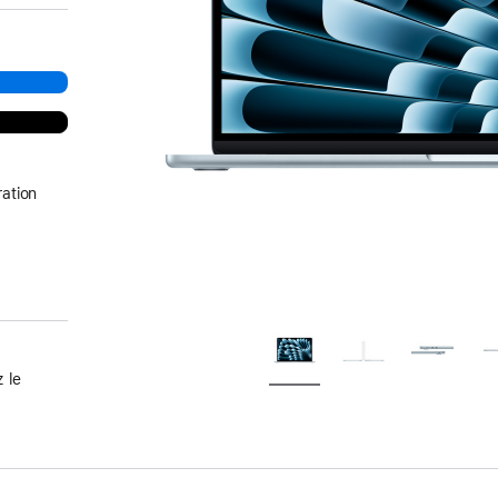
ation
 le