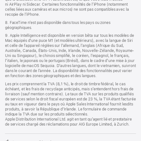
ni AirPlay ni Sidecar. Certaines fonctionnalités de l’iPhone (notamment
celles liées aux caméras et aux micros) ne sont pas compatibles avec la
recopie de l’iPhone.
8. FaceTime n’est pas disponible dans tous les pays ou zones
géographiques.
9. Apple Intelligence est disponible en version bêta sur tous les modèles de
Mac équipés d’une puce M1 (et modèles ultérieurs), avec la langue de Siri
et celle de l’appareil réglées sur l’allemand, l’anglais (Afrique du Sud,
Australie, Canada, États-Unis, Inde, Irlande, Nouvelle-Zélande, Royaume-
Uni ou Singapour), le chinois simplifié, le coréen, l’espagnol, le français,
l’italien, le japonais ou le portugais (Brésil), dans le cadre d’une mise à jour
logicielle de macOS Sequoia. D’autres langues, dont le vietnamien, suivront
dans le courant de l’année. La disponibilité des fonctionnalités peut varier
en fonction des zones géographiques et des langues.
Les prix comprennent la TVA (8,1 %), le droit de timbre fédéral, le cas
échéant, et les frais de recyclage anticipés, mais s’entendent hors frais de
livraison (sauf mention contraire). Le taux de TVA sur les produits qualifiés
de services selon le droit fiscal européen est de 23 %, la TVA étant facturée
au taux en vigueur dans le pays où Apple Sales International fournit lesdits
produits, à savoir la République d’Irlande. Le formulaire de commande
indique la TVA due sur les produits sélectionnés.
Apple Distribution International Ltd. agit en tant qu’agent lié et prestataire
de services chargé des réclamations pour AIG Europe Limited, à Zurich.