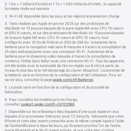
2. 1 Go = 1 milliard d’octets et 1 To = 1 000 milliards d’octets ; la capacité
formatée réelle est moindre.
3. Wi-Fi 6E disponible dans les pays et les régions le prenant en charge.
4. Tests réalisés par Apple en janvier 2025 sur des prototypes de
MacBook Air 13 pouces équipés de la puce Apple M4 avec CPU 10 cœurs
et GPU 8 cœurs, et sur des prototypes de MacBook Air 15 pouces équipés
de la puce Apple M4 avec CPU 10 cœurs et GPU 10 cœurs, tous
configurés avec 16 Go de RAM et un SSD de 256 Go. Autonomie de la
batterie pour la navigation web sans fil mesurée à travers la consultation de
25 sites web populaires avec une connexion Wi-Fi. Autonomie de la
batterie pour le streaming vidéo mesurée à travers la consultation de
contenus 1080p dans Safari avec une connexion Wi-Fi. Tous les appareils
ont été testés avec la luminosité de l’écran réglée sur 8 clics à partir du
niveau le plus bas et le rétroéclairage du clavier désactivé. L’autonomie de
la batterie varie en fonction de la configuration et de l’utilisation. Pour en
savoir plus, consultez la page
apple.com/chfr/batteries
.
5. Le poids varie en fonction de la configuration et du procédé de
fabrication.
6. Pour connaître les modèles pris en charge,
consultez
support.apple.com/fr-ch/102596
.
7. Disponible sur les ordinateurs Mac équipés d’une puce Apple et ceux
équipés d’un processeur Intel avec puce T2 Security. Nécessite que votre
iPhone et votre Mac soient connectés avec le même compte Apple à l’aide
de l’authentification à deux facteurs, qu’ils soient proches l’un de l’autre,
que le Bluetooth et le Wi-Fi soient activés, et que votre Mac n’utilise