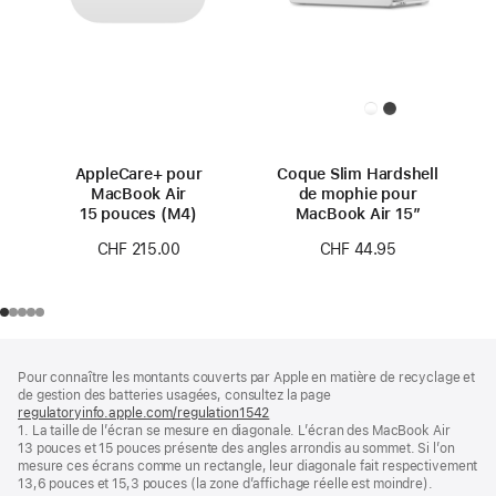
AppleCare+ pour
Coque Slim Hardshell
MacBook Air
de mophie pour
15 pouces (M4)
MacBook Air 15″
CHF 215.00
CHF 44.95
Pied
Notes
Pour connaître les montants couverts par Apple en matière de recyclage et
de
de
de gestion des batteries usagées, consultez la page
bas
page
regulatoryinfo.apple.com/regulation1542
(s’ouvre
de
1. La taille de l’écran se mesure en diagonale. L’écran des MacBook Air
dans
page
13 pouces et 15 pouces présente des angles arrondis au sommet. Si l’on
une
mesure ces écrans comme un rectangle, leur diagonale fait respectivement
nouvelle
13,6 pouces et 15,3 pouces (la zone d’affichage réelle est moindre).
fenêtre)