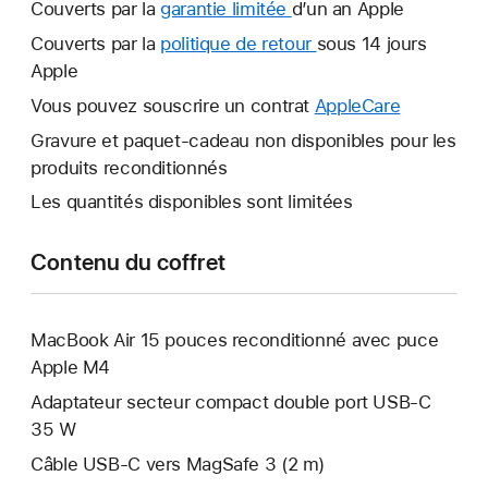
Couverts par la
garantie limitée
Une
d’un an Apple
nouvelle
Couverts par la
politique de retour
Une
sous 14 jours
fenêtre
Apple
nouvelle
s’ouvre.
fenêtre
Vous pouvez souscrire un contrat
AppleCare
Une
s’ouvre.
nouvelle
Gravure et paquet-cadeau non disponibles pour les
fenêtre
produits reconditionnés
s’ouvre.
Les quantités disponibles sont limitées
Contenu du coffret
MacBook Air 15 pouces reconditionné avec puce
Apple M4
Adaptateur secteur compact double port USB-C
35 W
Câble USB-C vers MagSafe 3 (2 m)