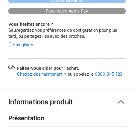
Ajouter au Panier
Payer avec Apple Pay
Vous hésitez encore ?
Sauvegardez vos préférences de configuration pour plus
tard, ou partagez-les avec des proches.
Enregistrer
Faites-vous aider pour l’achat.
Chattez dès maintenant
(s’ouvre
ou appelez le
0800 845 123
.
dans
une
nouvelle
fenêtre)
Informations produit
Présentation