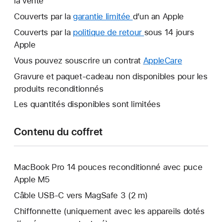
la vente
Couverts par la
garantie limitée
Une
d’un an Apple
nouvelle
Couverts par la
politique de retour
Une
sous 14 jours
fenêtre
Apple
nouvelle
s’ouvre.
fenêtre
Vous pouvez souscrire un contrat
AppleCare
Une
s’ouvre.
nouvelle
Gravure et paquet-cadeau non disponibles pour les
fenêtre
produits reconditionnés
s’ouvre.
Les quantités disponibles sont limitées
Contenu du coffret
MacBook Pro 14 pouces reconditionné avec puce
Apple M5
Câble USB-C vers MagSafe 3 (2 m)
Chiffonnette (uniquement avec les appareils dotés