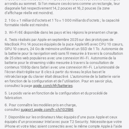
page
arrondis au sommet. Si l’on mesure ces écrans comme un rectangle, leur
une
diagonale fait respectivement 14,2 pouces et 16,2 pouces (la zone
nouvelle
d’affichage réelle est moindre).
fenêtre)
2. 1 Go = 1 milliard d’octets et 1 To = 1 000 milliards d’octets ; la capacité
formatée réelle est moindre.
3. Wi-Fi 6E disponible dans les pays et les régions le prenant en charge.
4. Tests réalisés par Apple en septembre 2025 sur des prototypes de
MacBook Pro 14 pouces équipés de la puce Apple M5 avec CPU 10 cœurs,
GPU 10 cœurs, 24 Go de mémoire unifiée et un SSD de 1 To. Autonomie de
la batterie pour la navigation web sans fil mesurée à travers la consultation
de 25 sites web populaires avec une connexion Wi-Fi. Autonomie de la
batterie pour le streaming vidéo mesurée à travers la consultation de
contenus 1080p dans Safari avec une connexion Wi-Fi. La luminosité de
l’écran était réglée sur 8 clics à partir du niveau le plus bas et le
rétroéclairage du clavier était désactivé. L’autonomie de la batterie varie
en fonction de la configuration et de l’utilisation. Pour en savoir plus,
consultez la page
apple.com/chfr/batteries
.
5. Le poids varie en fonction de la configuration et du procédé de
fabrication.
6. Pour connaître les modèles pris en charge,
consultez
support.apple.com/fr-ch/102596
.
7. Disponible sur les ordinateurs Mac équipés d’une puce Apple et ceux
équipés d’un processeur Intel avec puce T2 Security. Nécessite que votre
iPhone et votre Mac soient connectés avec le même compte Apple à l’aide