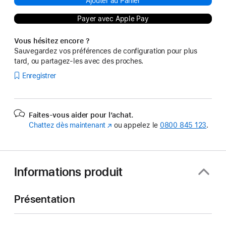
Ajouter au Panier
Payer avec Apple Pay
Vous hésitez encore ?
Sauvegardez vos préférences de configuration pour plus
tard, ou partagez-les avec des proches.
Enregistrer
Faites-vous aider pour l’achat.
Chattez dès maintenant
(s’ouvre
ou appelez le
0800 845 123
.
dans
une
nouvelle
fenêtre)
Informations produit
Présentation