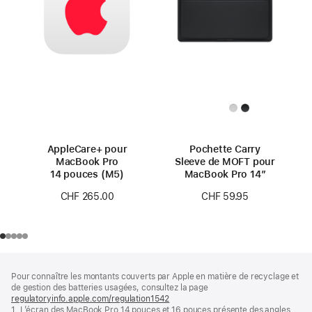
AppleCare+ pour
Pochette Carry
MacBook Pro
Sleeve de MOFT pour
14 pouces (M5)
MacBook Pro 14″
CHF 265.00
CHF 59.95
Pied
Notes
Pour connaître les montants couverts par Apple en matière de recyclage et
de
de
de gestion des batteries usagées, consultez la page
bas
page
regulatoryinfo.apple.com/regulation1542
(s’ouvre
de
1. L’écran des MacBook Pro 14 pouces et 16 pouces présente des angles
dans