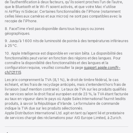
de l’authentification à deux facteurs, qu’ils soient proches l’un de l’autre,
que le Bluetooth et le Wi-Fi soient activés, et que votre Mac n’utilise
ni AirPlay ni Sidecar. Certaines fonctionnalités de l’iPhone (notamment
celles liées aux caméras et aux micros) ne sont pas compatibles avec la
recopie de l’iPhone.
8. FaceTime n’est pas disponible dans tous les pays ou zones
géographiques.
9. Jusqu’à 1 600 nits de luminosité de pointe à des températures inférieures
à 25 °C.
10. Apple Intelligence est disponible en version bêta. La disponibilité des
fonctionnalités peut varier en fonction des régions et des langues. Pour
connaître la disponibilité des fonctionnalités et des langues et la
configuration requise, veuillez consulter la page
support.apple.com/fr-
ch/121115
.
Les prix comprennent la TVA (8,1 %), le droit de timbre fédéral, le cas
échéant, et les frais de recyclage anticipés, mais s’entendent hors frais de
livraison (sauf mention contraire). Le taux de TVA sur les produits qualifiés
de services selon le droit fiscal européen est de 23 %, la TVA étant facturée
au taux en vigueur dans le pays où Apple Sales International fournit lesdits
produits, à savoir la République d’Irlande. Le formulaire de commande
indique la TVA due sur les produits sélectionnés.
Apple Distribution International Ltd. agit en tant qu’agent lié et prestataire
de services chargé des réclamations pour AIG Europe Limited, à Zurich.