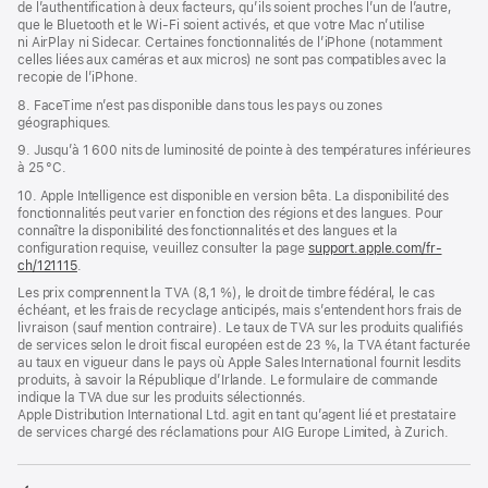
de l’authentification à deux facteurs, qu’ils soient proches l’un de l’autre,
que le Bluetooth et le Wi-Fi soient activés, et que votre Mac n’utilise
ni AirPlay ni Sidecar. Certaines fonctionnalités de l’iPhone (notamment
celles liées aux caméras et aux micros) ne sont pas compatibles avec la
recopie de l’iPhone.
8. FaceTime n’est pas disponible dans tous les pays ou zones
géographiques.
9. Jusqu’à 1 600 nits de luminosité de pointe à des températures inférieures
à 25 °C.
10. Apple Intelligence est disponible en version bêta. La disponibilité des
fonctionnalités peut varier en fonction des régions et des langues. Pour
connaître la disponibilité des fonctionnalités et des langues et la
configuration requise, veuillez consulter la page
support.apple.com/fr-
ch/121115
.
Les prix comprennent la TVA (8,1 %), le droit de timbre fédéral, le cas
échéant, et les frais de recyclage anticipés, mais s’entendent hors frais de
livraison (sauf mention contraire). Le taux de TVA sur les produits qualifiés
de services selon le droit fiscal européen est de 23 %, la TVA étant facturée
au taux en vigueur dans le pays où Apple Sales International fournit lesdits
produits, à savoir la République d’Irlande. Le formulaire de commande
indique la TVA due sur les produits sélectionnés.
Apple Distribution International Ltd. agit en tant qu’agent lié et prestataire
de services chargé des réclamations pour AIG Europe Limited, à Zurich.