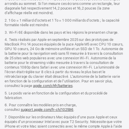
page
arrondis au sommet. Si l’on mesure ces écrans comme un rectangle, leur
une
diagonale fait respectivement 14,2 pouces et 16,2 pouces (la zone
nouvelle
d’affichage réelle est moindre).
fenêtre)
2. 1 Go = 1 milliard d’octets et 1 To = 1 000 milliards d’octets ; la capacité
formatée réelle est moindre.
3. Wi-Fi 6E disponible dans les pays et les régions le prenant en charge.
4. Tests réalisés par Apple en septembre 2025 sur des prototypes de
MacBook Pro 14 pouces équipés de la puce Apple M5 avec CPU 10 cœurs,
GPU 10 cœurs, 24 Go de mémoire unifiée et un SSD de 1 To. Autonomie de
la batterie pour la navigation web sans fil mesurée à travers la consultation
de 25 sites web populaires avec une connexion Wi-Fi. Autonomie de la
batterie pour le streaming vidéo mesurée à travers la consultation de
contenus 1080p dans Safari avec une connexion Wi-Fi. La luminosité de
l’écran était réglée sur 8 clics à partir du niveau le plus bas et le
rétroéclairage du clavier était désactivé. L’autonomie de la batterie varie
en fonction de la configuration et de l’utilisation. Pour en savoir plus,
consultez la page
apple.com/chfr/batteries
.
5. Le poids varie en fonction de la configuration et du procédé de
fabrication.
6. Pour connaître les modèles pris en charge,
consultez
support.apple.com/fr-ch/102596
.
7. Disponible sur les ordinateurs Mac équipés d’une puce Apple et ceux
équipés d’un processeur Intel avec puce T2 Security. Nécessite que votre
iPhone et votre Mac soient connectés avec le même compte Apple à l’aide