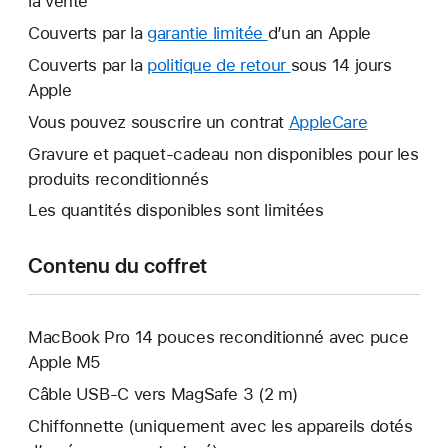
la vente
Couverts par la
garantie limitée
Une
d’un an Apple
nouvelle
Couverts par la
politique de retour
Une
sous 14 jours
fenêtre
Apple
nouvelle
s’ouvre.
fenêtre
Vous pouvez souscrire un contrat
AppleCare
Une
s’ouvre.
nouvelle
Gravure et paquet-cadeau non disponibles pour les
fenêtre
produits reconditionnés
s’ouvre.
Les quantités disponibles sont limitées
Contenu du coffret
MacBook Pro 14 pouces reconditionné avec puce
Apple M5
Câble USB-C vers MagSafe 3 (2 m)
Chiffonnette (uniquement avec les appareils dotés