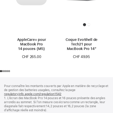
AppleCare+ pour
Coque EvoShell de
MacBook Pro
Tech21 pour
14 pouces (M5)
MacBook Pro 14″
CHF 265.00
CHF 49.95
Pied
Notes
Pour connaître les montants couverts par Apple en matière de recyclage et
de
de
de gestion des batteries usagées, consultez la page
bas
page
regulatoryinfo.apple.com/regulation1542
(s’ouvre
de
1. L’écran des MacBook Pro 14 pouces et 16 pouces présente des angles
dans
page
arrondis au sommet. Si l’on mesure ces écrans comme un rectangle, leur
une
diagonale fait respectivement 14,2 pouces et 16,2 pouces (la zone
nouvelle
d’affichage réelle est moindre).
fenêtre)