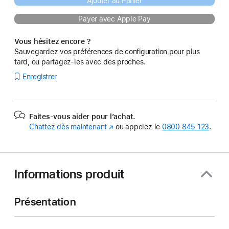
Ajouter au Panier
Payer avec Apple Pay
Vous hésitez encore ?
Sauvegardez vos préférences de configuration pour plus
tard, ou partagez-les avec des proches.
Enregistrer
Faites-vous aider pour l’achat.
Chattez dès maintenant
(s’ouvre
ou appelez le
0800 845 123
.
dans
une
nouvelle
fenêtre)
Informations produit
Présentation