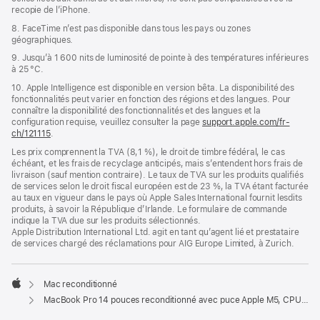
recopie de l’iPhone.
8. FaceTime n’est pas disponible dans tous les pays ou zones
géographiques.
9. Jusqu’à 1 600 nits de luminosité de pointe à des températures inférieures
à 25 °C.
10. Apple Intelligence est disponible en version bêta. La disponibilité des
fonctionnalités peut varier en fonction des régions et des langues. Pour
connaître la disponibilité des fonctionnalités et des langues et la
configuration requise, veuillez consulter la page
support.apple.com/fr-
ch/121115
.
Les prix comprennent la TVA (8,1 %), le droit de timbre fédéral, le cas
échéant, et les frais de recyclage anticipés, mais s’entendent hors frais de
livraison (sauf mention contraire). Le taux de TVA sur les produits qualifiés
de services selon le droit fiscal européen est de 23 %, la TVA étant facturée
au taux en vigueur dans le pays où Apple Sales International fournit lesdits
produits, à savoir la République d’Irlande. Le formulaire de commande
indique la TVA due sur les produits sélectionnés.
Apple Distribution International Ltd. agit en tant qu’agent lié et prestataire
de services chargé des réclamations pour AIG Europe Limited, à Zurich.
Mac reconditionné
Apple
MacBook Pro 14 pouces reconditionné avec puce Apple M5, CPU 10 cœurs et GPU 10 cœurs - Argent