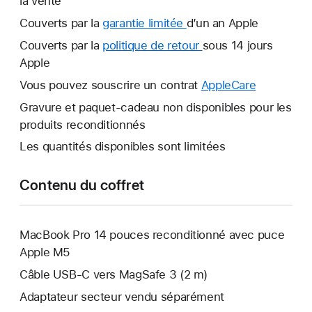
la vente
Couverts par la
garantie limitée
Une
d’un an Apple
nouvelle
Couverts par la
politique de retour
Une
sous 14 jours
fenêtre
Apple
nouvelle
s’ouvre.
fenêtre
Vous pouvez souscrire un contrat
AppleCare
Une
s’ouvre.
nouvelle
Gravure et paquet-cadeau non disponibles pour les
fenêtre
produits reconditionnés
s’ouvre.
Les quantités disponibles sont limitées
Contenu du coffret
MacBook Pro 14 pouces reconditionné avec puce
Apple M5
Câble USB-C vers MagSafe 3 (2 m)
Adaptateur secteur vendu séparément