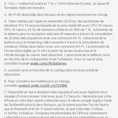
2. 1 Go = 1 milliard d’octets et 1 To = 1 000 milliards d’octets ; la capacité
formatée réelle est moindre.
3. Wi-Fi 6E disponible dans les pays et les régions le prenant en charge.
4. Tests réalisés par Apple en septembre 2025 sur des prototypes de
MacBook Pro 14 pouces équipés de la puce Apple M5 avec CPU 10 cœurs,
GPU 10 cœurs, 24 Go de mémoire unifiée et un SSD de 1 To. Autonomie de
la batterie pour la navigation web sans fil mesurée à travers la consultation
de 25 sites web populaires avec une connexion Wi-Fi. Autonomie de la
batterie pour le streaming vidéo mesurée à travers la consultation de
contenus 1080p dans Safari avec une connexion Wi-Fi. La luminosité de
l’écran était réglée sur 8 clics à partir du niveau le plus bas et le
rétroéclairage du clavier était désactivé. L’autonomie de la batterie varie
en fonction de la configuration et de l’utilisation. Pour en savoir plus,
consultez la page
apple.com/chfr/batteries
.
5. Le poids varie en fonction de la configuration et du procédé de
fabrication.
6. Pour connaître les modèles pris en charge,
consultez
support.apple.com/fr-ch/102596
.
7. Disponible sur les ordinateurs Mac équipés d’une puce Apple et ceux
équipés d’un processeur Intel avec puce T2 Security. Nécessite que votre
iPhone et votre Mac soient connectés avec le même compte Apple à l’aide
de l’authentification à deux facteurs, qu’ils soient proches l’un de l’autre,
que le Bluetooth et le Wi-Fi soient activés, et que votre Mac n’utilise
ni AirPlay ni Sidecar. Certaines fonctionnalités de l’iPhone (notamment
celles liées aux caméras et aux micros) ne sont pas compatibles avec la