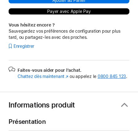
Ajouter au Panier
Payer avec Apple Pay
Vous hésitez encore ?
Sauvegardez vos préférences de configuration pour plus
tard, ou partagez-les avec des proches.
Enregistrer
Faites-vous aider pour l’achat.
Chattez dès maintenant
(s’ouvre
ou appelez le
0800 845 123
.
dans
une
nouvelle
fenêtre)
Informations produit
Présentation