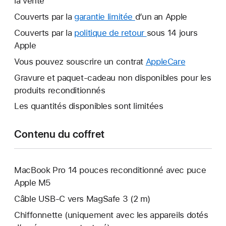
la vente
Couverts par la
garantie limitée
Une
d’un an Apple
nouvelle
Couverts par la
politique de retour
Une
sous 14 jours
fenêtre
Apple
nouvelle
s’ouvre.
fenêtre
Vous pouvez souscrire un contrat
AppleCare
Une
s’ouvre.
nouvelle
Gravure et paquet-cadeau non disponibles pour les
fenêtre
produits reconditionnés
s’ouvre.
Les quantités disponibles sont limitées
Contenu du coffret
MacBook Pro 14 pouces reconditionné avec puce
Apple M5
Câble USB-C vers MagSafe 3 (2 m)
Chiffonnette (uniquement avec les appareils dotés