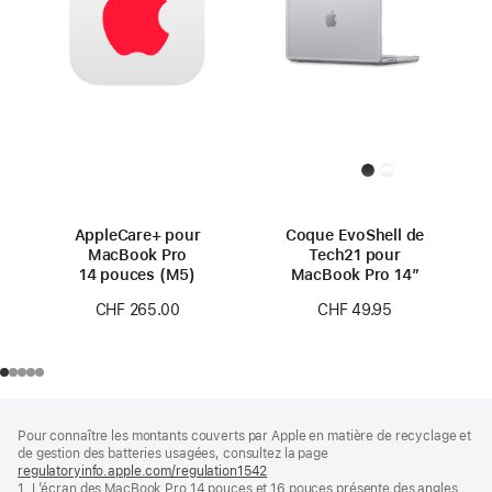
AppleCare+ pour
Coque EvoShell de
MacBook Pro
Tech21 pour
14 pouces (M5)
MacBook Pro 14″
CHF 265.00
CHF 49.95
Pied
Notes
Pour connaître les montants couverts par Apple en matière de recyclage et
de
de
de gestion des batteries usagées, consultez la page
bas
page
regulatoryinfo.apple.com/regulation1542
(s’ouvre
de
1. L’écran des MacBook Pro 14 pouces et 16 pouces présente des angles
dans