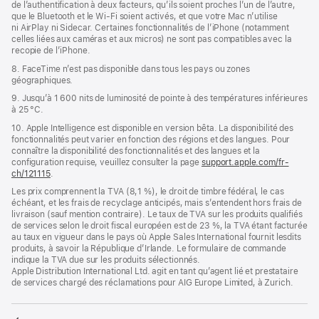
de l’authentification à deux facteurs, qu’ils soient proches l’un de l’autre,
que le Bluetooth et le Wi-Fi soient activés, et que votre Mac n’utilise
ni AirPlay ni Sidecar. Certaines fonctionnalités de l’iPhone (notamment
celles liées aux caméras et aux micros) ne sont pas compatibles avec la
recopie de l’iPhone.
8. FaceTime n’est pas disponible dans tous les pays ou zones
géographiques.
9. Jusqu’à 1 600 nits de luminosité de pointe à des températures inférieures
à 25 °C.
10. Apple Intelligence est disponible en version bêta. La disponibilité des
fonctionnalités peut varier en fonction des régions et des langues. Pour
connaître la disponibilité des fonctionnalités et des langues et la
configuration requise, veuillez consulter la page
support.apple.com/fr-
ch/121115
.
Les prix comprennent la TVA (8,1 %), le droit de timbre fédéral, le cas
échéant, et les frais de recyclage anticipés, mais s’entendent hors frais de
livraison (sauf mention contraire). Le taux de TVA sur les produits qualifiés
de services selon le droit fiscal européen est de 23 %, la TVA étant facturée
au taux en vigueur dans le pays où Apple Sales International fournit lesdits
produits, à savoir la République d’Irlande. Le formulaire de commande
indique la TVA due sur les produits sélectionnés.
Apple Distribution International Ltd. agit en tant qu’agent lié et prestataire
de services chargé des réclamations pour AIG Europe Limited, à Zurich.