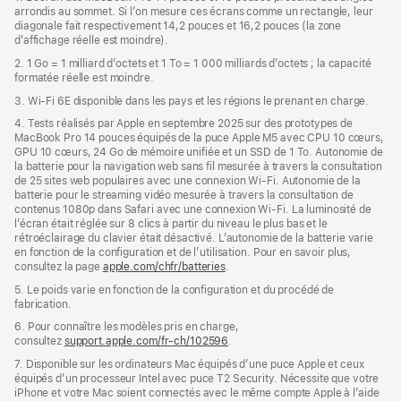
page
arrondis au sommet. Si l’on mesure ces écrans comme un rectangle, leur
une
diagonale fait respectivement 14,2 pouces et 16,2 pouces (la zone
nouvelle
d’affichage réelle est moindre).
fenêtre)
2. 1 Go = 1 milliard d’octets et 1 To = 1 000 milliards d’octets ; la capacité
formatée réelle est moindre.
3. Wi-Fi 6E disponible dans les pays et les régions le prenant en charge.
4. Tests réalisés par Apple en septembre 2025 sur des prototypes de
MacBook Pro 14 pouces équipés de la puce Apple M5 avec CPU 10 cœurs,
GPU 10 cœurs, 24 Go de mémoire unifiée et un SSD de 1 To. Autonomie de
la batterie pour la navigation web sans fil mesurée à travers la consultation
de 25 sites web populaires avec une connexion Wi-Fi. Autonomie de la
batterie pour le streaming vidéo mesurée à travers la consultation de
contenus 1080p dans Safari avec une connexion Wi-Fi. La luminosité de
l’écran était réglée sur 8 clics à partir du niveau le plus bas et le
rétroéclairage du clavier était désactivé. L’autonomie de la batterie varie
en fonction de la configuration et de l’utilisation. Pour en savoir plus,
consultez la page
apple.com/chfr/batteries
.
5. Le poids varie en fonction de la configuration et du procédé de
fabrication.
6. Pour connaître les modèles pris en charge,
consultez
support.apple.com/fr-ch/102596
.
7. Disponible sur les ordinateurs Mac équipés d’une puce Apple et ceux
équipés d’un processeur Intel avec puce T2 Security. Nécessite que votre
iPhone et votre Mac soient connectés avec le même compte Apple à l’aide