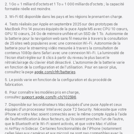
2. 1 Go = 1 milliard d’octets et 1 To = 1 000 milliards d’octets ; la capacité
formatée réelle est moindre.
3. Wi-Fi 6E disponible dans les pays et les régions le prenant en charge.
4. Tests réalisés par Apple en septembre 2025 sur des prototypes de
MacBook Pro 14 pouces équipés de la puce Apple M5 avec CPU 10 cœurs,
GPU 10 cœurs, 24 Go de mémoire unifiée et un SSD de 1 To. Autonomie de
la batterie pour la navigation web sans fil mesurée à travers la consultation
de 25 sites web populaires avec une connexion Wi-Fi. Autonomie de la
batterie pour le streaming vidéo mesurée à travers la consultation de
contenus 1080p dans Safari avec une connexion Wi-Fi. La luminosité de
l’écran était réglée sur 8 clics à partir du niveau le plus bas et le
rétroéclairage du clavier était désactivé. L’autonomie de la batterie varie
en fonction de la configuration et de l’utilisation. Pour en savoir plus,
consultez la page
apple.com/chfr/batteries
.
5. Le poids varie en fonction de la configuration et du procédé de
fabrication.
6. Pour connaître les modèles pris en charge,
consultez
support.apple.com/fr-ch/102596
.
7. Disponible sur les ordinateurs Mac équipés d’une puce Apple et ceux
équipés d’un processeur Intel avec puce T2 Security. Nécessite que votre
iPhone et votre Mac soient connectés avec le même compte Apple à l’aide
de l’authentification à deux facteurs, qu’ils soient proches l’un de l’autre,
que le Bluetooth et le Wi-Fi soient activés, et que votre Mac n’utilise
ni AirPlay ni Sidecar. Certaines fonctionnalités de l’iPhone (notamment
celles liées aux caméras et aux micros) ne sont pas compatibles avec la