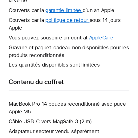
la vente
Couverts par la
garantie limitée
Une
d’un an Apple
nouvelle
Couverts par la
politique de retour
Une
sous 14 jours
fenêtre
Apple
nouvelle
s’ouvre.
fenêtre
Vous pouvez souscrire un contrat
AppleCare
Une
s’ouvre.
nouvelle
Gravure et paquet-cadeau non disponibles pour les
fenêtre
produits reconditionnés
s’ouvre.
Les quantités disponibles sont limitées
Contenu du coffret
MacBook Pro 14 pouces reconditionné avec puce
Apple M5
Câble USB-C vers MagSafe 3 (2 m)
Adaptateur secteur vendu séparément