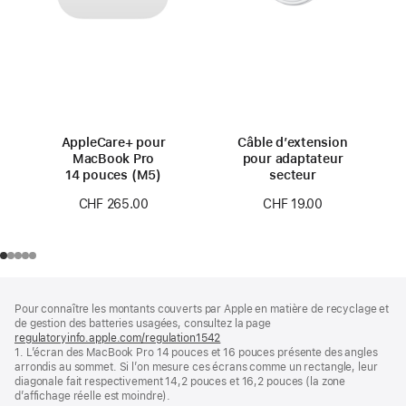
AppleCare+ pour
Câble d’extension
MacBook Pro
pour adaptateur
14 pouces (M5)
secteur
CHF 265.00
CHF 19.00
Pied
Notes
Pour connaître les montants couverts par Apple en matière de recyclage et
de
de
de gestion des batteries usagées, consultez la page
bas
page
regulatoryinfo.apple.com/regulation1542
(s’ouvre
de
1. L’écran des MacBook Pro 14 pouces et 16 pouces présente des angles
dans
page
arrondis au sommet. Si l’on mesure ces écrans comme un rectangle, leur
une
diagonale fait respectivement 14,2 pouces et 16,2 pouces (la zone
nouvelle
d’affichage réelle est moindre).
fenêtre)