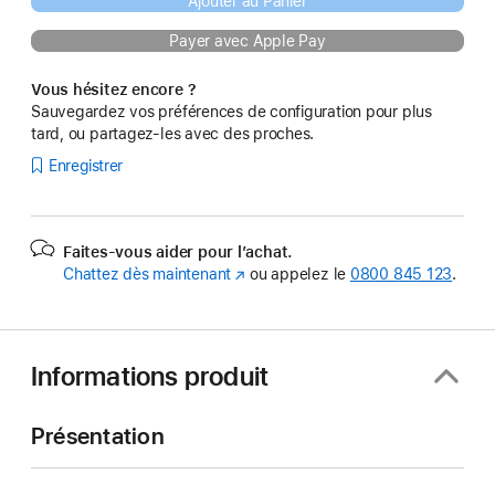
Ajouter au Panier
Payer avec Apple Pay
Vous hésitez encore ?
Sauvegardez vos préférences de configuration pour plus
tard, ou partagez-les avec des proches.
Enregistrer
Faites-vous aider pour l’achat.
Chattez dès maintenant
(s’ouvre
ou appelez le
0800 845 123
.
dans
une
nouvelle
fenêtre)
Informations produit
Présentation