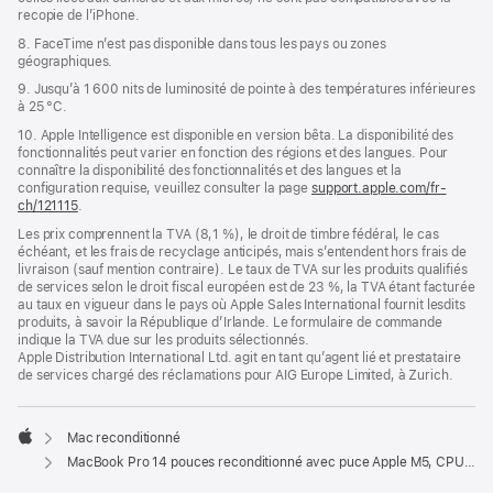
recopie de l’iPhone.
8. FaceTime n’est pas disponible dans tous les pays ou zones
géographiques.
9. Jusqu’à 1 600 nits de luminosité de pointe à des températures inférieures
à 25 °C.
10. Apple Intelligence est disponible en version bêta. La disponibilité des
fonctionnalités peut varier en fonction des régions et des langues. Pour
connaître la disponibilité des fonctionnalités et des langues et la
configuration requise, veuillez consulter la page
support.apple.com/fr-
ch/121115
.
Les prix comprennent la TVA (8,1 %), le droit de timbre fédéral, le cas
échéant, et les frais de recyclage anticipés, mais s’entendent hors frais de
livraison (sauf mention contraire). Le taux de TVA sur les produits qualifiés
de services selon le droit fiscal européen est de 23 %, la TVA étant facturée
au taux en vigueur dans le pays où Apple Sales International fournit lesdits
produits, à savoir la République d’Irlande. Le formulaire de commande
indique la TVA due sur les produits sélectionnés.
Apple Distribution International Ltd. agit en tant qu’agent lié et prestataire
de services chargé des réclamations pour AIG Europe Limited, à Zurich.
Mac reconditionné
Apple
MacBook Pro 14 pouces reconditionné avec puce Apple M5, CPU 10 cœurs et GPU 10 cœurs - Argent