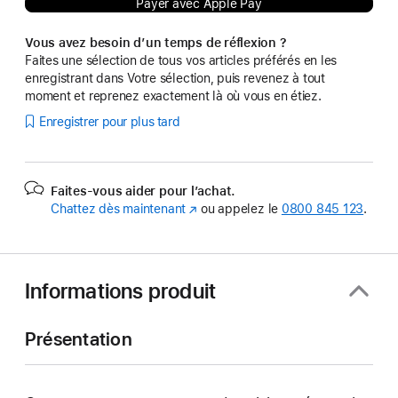
Payer avec Apple Pay
Vous avez besoin d’un temps de réflexion ?
Faites une sélection de tous vos articles préférés en les
enregistrant dans Votre sélection, puis revenez à tout
moment et reprenez exactement là où vous en étiez.
Enregistrer pour plus tard
Faites-vous aider pour l’achat.
Chattez dès maintenant
(s’ouvre
ou appelez le
0800 845 123
.
dans
une
nouvelle
fenêtre)
Informations produit
Présentation