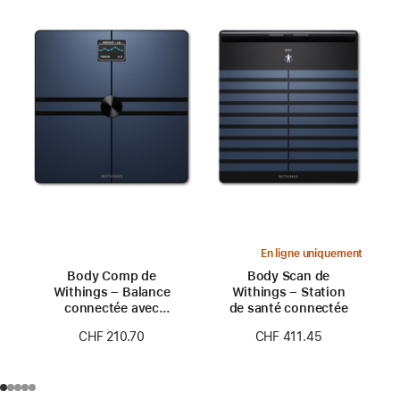
En ligne uniquement
Body Comp de
Body Scan de
Withings – Balance
Withings – Station
connectée avec
de santé connectée
analyse corporelle
CHF 210.70
CHF 411.45
complète