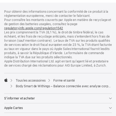
Pied
Notes
Pour obtenir des informations concernant la conformité de ce produit à la
de
de
réglementation européenne, merci de contacter le fabricant.
bas
page
Pour connaître les montants couverts par Apple en matière de recyclage et
de
de gestion des batteries usagées, consultez la page
page
regulatoryinfo.apple.com/regulation1542
(s’ouvre
Les prix comprennent la TVA (8,1 %), le droit de timbre fédéral, le cas
dans
échéant, et les frais de recyclage anticipés, mais s’entendent hors frais de
une
livraison (sauf mention contraire). Le taux de TVA sur les produits qualifiés
nouvelle
de services selon le droit fiscal européen est de 23 %, la TVA étant facturée
fenêtre)
au taux en vigueur dans le pays où Apple Sales International fournit lesdits
produits, à savoir la République d’Irlande. Le formulaire de commande
indique la TVA due sur les produits sélectionnés.
Apple Distribution International Ltd. agit en tant qu’agent lié et prestataire
de services chargé des réclamations pour AIG Europe Limited, à Zurich.
Tous les accessoires
Forme et santé
Apple
Body Smart de Withings – Balance connectée avec analyse corporelle avancée
S’informer et acheter
Apple Cartes