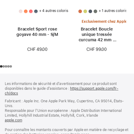
+ 4 autres coloris
+ 1 autres coloris
Exclusivement chez Apple
Bracelet Sport rose
Bracelet Boucle
goyave 40 mm - S/M
unique tressée
curcuma 42 mm -
Taille 0
CHF 49.00
CHF 99.00
Pied
Notes
Les informations de sécurité et d’avertissement pour ce produit sont
de
de
disponibles dans le guide d’assistance :
https://support.apple.com/fr-
bas
page
ch/docs
(s’ouvre
de
dans
Fabricant : Apple Inc. One Apple Park Way, Cupertino, CA 95014, États-
page
une
Unis.
nouvelle
Responsable pour l’Union européenne : Apple Distribution International
fenêtre)
Limited, Hollyhill Industrial Estate, Hollyhill, Cork, Irlande
apple.com
(s’ouvre
dans
Pour connaître les montants couverts par Apple en matière de recyclage et
une