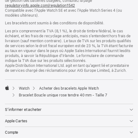
de gestion des batteries usagées, consultez la page
nouvelle
regulatoryinfo.apple.com/regulation1542
fenêtre)
(s’ouvre
Compatible avec l’Apple Watch SE et avec l’Apple Watch Series 4 (ou
dans
modèles ultérieurs).
une
nouvelle
Les bracelets sont soumis à des conditions de disponibilité.
fenêtre)
Les prix comprennent la TVA (8,1 %), le droit de timbre fédéral, le cas
échéant, et les frais de recyclage anticipés, mais s’entendent hors frais de
livraison (sauf mention contraire). Le taux de TVA sur les produits qualifiés
de services selon le droit fiscal européen est de 23 %, la TVA étant facturée
au taux en vigueur dans le pays où Apple Sales International fournit lesdits
produits, à savoir la République d’Irlande. Le formulaire de commande
indique la TVA due sur les produits sélectionnés.
Apple Distribution International Ltd. agit en tant qu’agent lié et prestataire
de services chargé des réclamations pour AIG Europe Limited, à Zurich.
Watch
Acheter des bracelets Apple Watch
Apple
Bracelet Boucle unique rose tendre 40 mm - Taille 7
S’informer et acheter
Apple Cartes
Compte