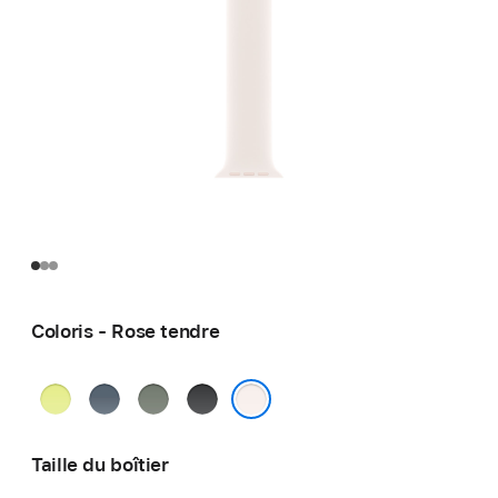
Coloris - Rose tendre
Jaune
Bleu
Gris
Noir
fluo
maritime
vert
Rose tendre
Taille du boîtier