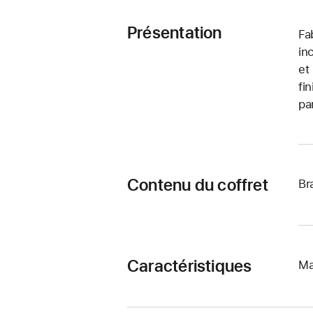
Présentation
Fa
in
et
fi
pa
Contenu du coffret
Br
Caractéristiques
Ma