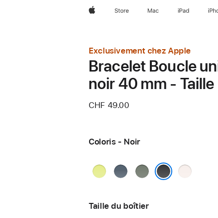
Apple
Store
Mac
iPad
iPh
Exclusivement chez Apple
Bracelet Boucle un
noir 40 mm - Taille
CHF 49.00
Coloris - Noir
Jaune
Bleu
Gris
Rose
fluo
maritime
vert
tendre
Noir
Taille du boîtier