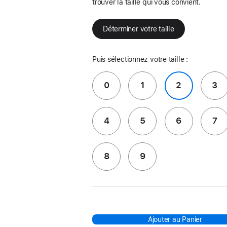
trouver la taille qui vous convient.
Déterminer votre taille
Puis sélectionnez votre taille :
0
1
2
3
4
5
6
7
8
9
Ajouter au Panier