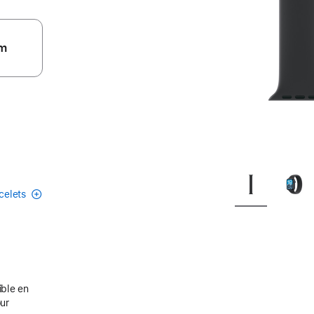
m
acelets
ible en
our