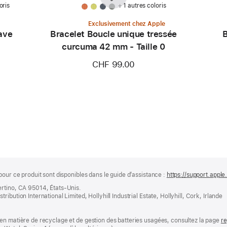
oris
+ 1 autres coloris
Exclusivement chez Apple
ave
Bracelet Boucle unique tressée
B
curcuma 42 mm - Taille 0
CHF 99.00
pour ce produit sont disponibles dans le guide d’assistance :
https://support.appl
ertino, CA 95014, États-Unis.
bution International Limited, Hollyhill Industrial Estate, Hollyhill, Cork, Irlande
en matière de recyclage et de gestion des batteries usagées, consultez la page
re