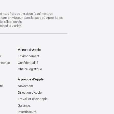
dans
une
nouvelle
fenêtre)
t hors frais de livraison (sauf mention
au taux en vigueur dans le pays où Apple Sales
its sélectionnés.
imited, à Zurich.
Valeurs d’Apple
s
Environnement
reprise
Confidentialité
Chaîne logistique
À propos d’Apple
ité
Newsroom
Direction d’Apple
Travailler chez Apple
Garantie
Investisseurs