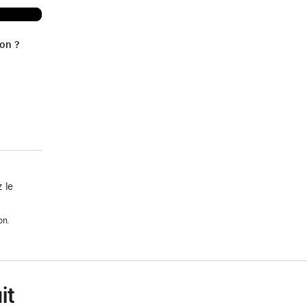
ion ?
 le
on.
it