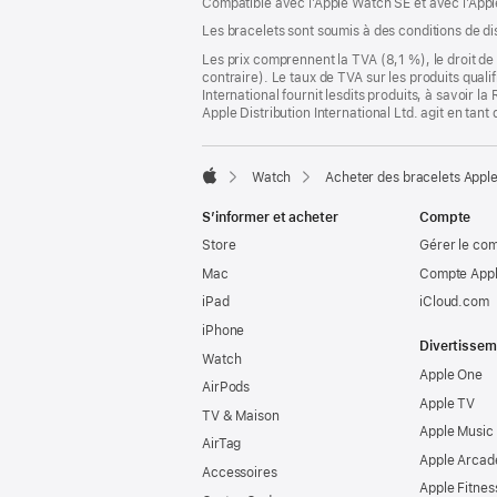
Compatible avec l’Apple Watch SE et avec l’Appl
nouvelle
fenêtre)
Les bracelets sont soumis à des conditions de dis
Les prix comprennent la TVA (8,1 %), le droit de 
contraire). Le taux de TVA sur les produits quali
International fournit lesdits produits, à savoir 
Apple Distribution International Ltd. agit en tan
Watch
Acheter des bracelets Appl
Apple
S’informer et acheter
Compte
Store
Gérer le co
Mac
Compte Appl
iPad
iCloud.com
iPhone
Divertissem
Watch
Apple One
AirPods
Apple TV
TV & Maison
Apple Music
AirTag
Apple Arcad
Accessoires
Apple Fitnes