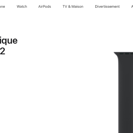
one
Watch
AirPods
TV & Maison
Divertissements
ique
 2