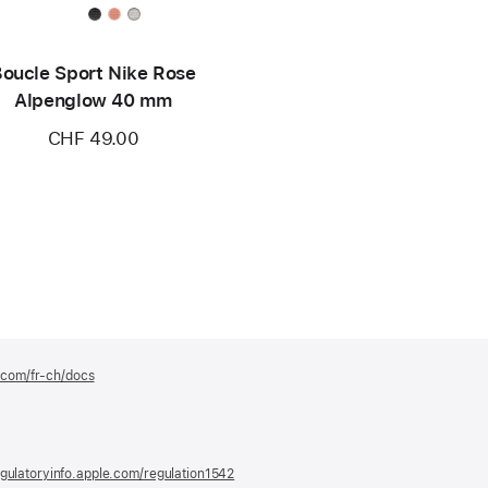
oucle Sport Nike Rose
Alpenglow 40 mm
CHF 49.00
e.com/fr-ch/docs
(s’ouvre
dans
une
nouvelle
fenêtre)
gulatoryinfo.apple.com/regulation1542
(s’ouvre