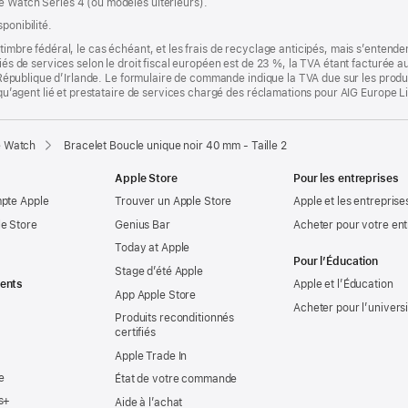
e Watch Series 4 (ou modèles ultérieurs).
ponibilité.
timbre fédéral, le cas échéant, et les frais de recyclage anticipés, mais s’entenden
fiés de services selon le droit fiscal européen est de 23 %, la TVA étant facturée 
la République d’Irlande. Le formulaire de commande indique la TVA due sur les produ
t qu’agent lié et prestataire de services chargé des réclamations pour AIG Europe L
e Watch
Bracelet Boucle unique noir 40 mm - Taille 2
Apple Store
Pour les entreprises
mpte Apple
Trouver un Apple Store
Apple et les entreprise
e Store
Genius Bar
Acheter pour votre ent
Today at Apple
Pour l’Éducation
Stage d’été Apple
ents
Apple et l’Éducation
App Apple Store
Acheter pour l’univers
Produits reconditionnés
certifiés
Apple Trade In
e
État de votre commande
s+
Aide à l’achat