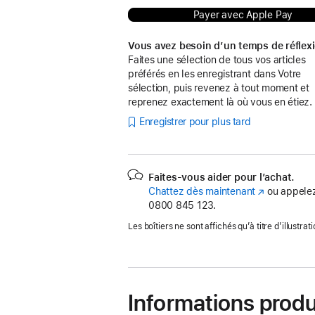
Payer avec Apple Pay
Vous avez besoin d’un temps de réflex
Faites une sélection de tous vos articles
préférés en les enregistrant dans Votre
sélection, puis revenez à tout moment et
reprenez exactement là où vous en étiez.
Enregistrer pour plus tard
Faites-vous aider pour l’achat.
Chattez dès maintenant
(s’ouvre
ou appelez
0800 845 123.
dans
une
Les boîtiers ne sont affichés qu’à titre d’illustrati
nouvelle
fenêtre)
Informations produ