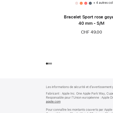
+ 4 autres col
Bracelet Sport rose goy
40 mm - S/M
CHF 49.00
Pied
Notes
Les informations de sécurité et d’avertissement 
de
de
bas
Fabricant : Apple Inc. One Apple Park Way, Cup
page
Responsable pour l’Union européenne : Apple Distri
de
apple.com
(s’ouvre
page
dans
Pour connaître les montants couverts par Apple 
une