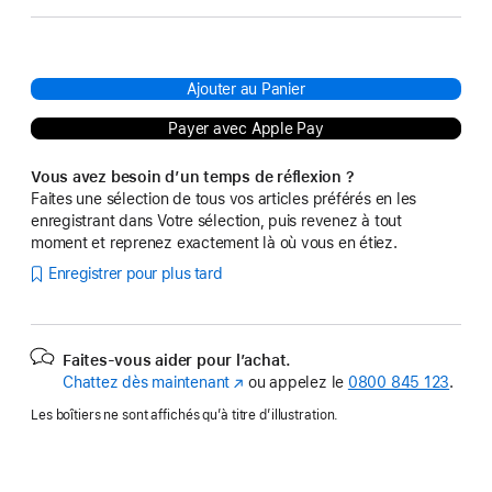
Ajouter au Panier
Payer avec Apple Pay
Vous avez besoin d’un temps de réflexion ?
Faites une sélection de tous vos articles préférés en les
enregistrant dans Votre sélection, puis revenez à tout
moment et reprenez exactement là où vous en étiez.
Enregistrer pour plus tard
Faites-vous aider pour l’achat.
Chattez dès maintenant
(s’ouvre
ou appelez le
0800 845 123
.
dans
Les boîtiers ne sont affichés qu’à titre d’illustration.
une
nouvelle
fenêtre)