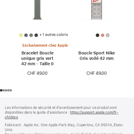
+ 1 autres coloris
Exclusivement chez Apple
Bracelet Boucle
Boucle Sport Nike
unique gris vert
Gris voilé 42 mm
42 mm - Taille 0
CHF 49.00
CHF 49.00
Pied
Notes
Les informations de sécurité et d’avertissement pour ce produit sont
de
de
disponibles dans le guide d’assistance :
https://support.apple.com/fr-
bas
page
ch/docs
(s’ouvre
de
dans
Fabricant : Apple Inc. One Apple Park Way, Cupertino, CA 95014, États-
page
une
Unis.
nouvelle