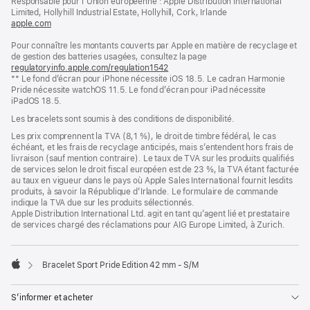
Responsable pour l’Union européenne : Apple Distribution International
fenêtre)
Limited, Hollyhill Industrial Estate, Hollyhill, Cork, Irlande
apple.com
(s’ouvre
dans
Pour connaître les montants couverts par Apple en matière de recyclage et
une
de gestion des batteries usagées, consultez la page
nouvelle
regulatoryinfo.apple.com/regulation1542
fenêtre)
(s’ouvre
** Le fond d’écran pour iPhone nécessite iOS 18.5. Le cadran Harmonie
dans
Pride nécessite watchOS 11.5. Le fond d’écran pour iPad nécessite
une
iPadOS 18.5.
nouvelle
fenêtre)
Les bracelets sont soumis à des conditions de disponibilité.
Les prix comprennent la TVA (8,1 %), le droit de timbre fédéral, le cas
échéant, et les frais de recyclage anticipés, mais s’entendent hors frais de
livraison (sauf mention contraire). Le taux de TVA sur les produits qualifiés
de services selon le droit fiscal européen est de 23 %, la TVA étant facturée
au taux en vigueur dans le pays où Apple Sales International fournit lesdits
produits, à savoir la République d’Irlande. Le formulaire de commande
indique la TVA due sur les produits sélectionnés.
Apple Distribution International Ltd. agit en tant qu’agent lié et prestataire
de services chargé des réclamations pour AIG Europe Limited, à Zurich.
Bracelet Sport Pride Edition 42 mm - S/M
Apple
S’informer et acheter