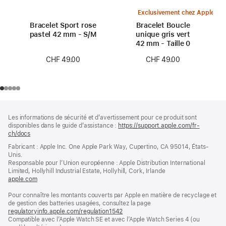
Exclusivement chez Apple
Bracelet Sport rose
Bracelet Boucle
pastel 42 mm - S/M
unique gris vert
42 mm - Taille 0
CHF 49.00
CHF 49.00
Pied
Notes
Les informations de sécurité et d’avertissement pour ce produit sont
de
de
disponibles dans le guide d’assistance :
https://support.apple.com/fr-
bas
page
ch/docs
(s’ouvre
de
dans
Fabricant : Apple Inc. One Apple Park Way, Cupertino, CA 95014, États-
page
une
Unis.
nouvelle
Responsable pour l’Union européenne : Apple Distribution International
fenêtre)
Limited, Hollyhill Industrial Estate, Hollyhill, Cork, Irlande
apple.com
(s’ouvre
dans
Pour connaître les montants couverts par Apple en matière de recyclage et
une
de gestion des batteries usagées, consultez la page
nouvelle
regulatoryinfo.apple.com/regulation1542
fenêtre)
(s’ouvre
Compatible avec l’Apple Watch SE et avec l’Apple Watch Series 4 (ou
dans