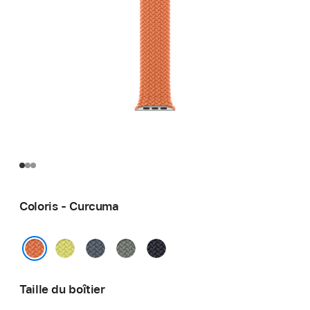
Coloris - Curcuma
Jaune
Bleu
Gris
Minuit
fluo
maritime
vert
Curcuma
Taille du boîtier