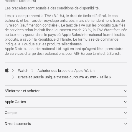
modèles ultérieurs).
une
nouvelle
Les bracelets sont soumis à des conditions de disponibilité.
fenêtre)
Les prix comprennent la TVA (8,1 %), le droit de timbre fédéral, le cas
échéant, et les frais de recyclage anticipés, mais s’entendent hors frais de
livraison (sauf mention contraire). Le taux de TVA sur les produits qualifiés
de services selon le droit fiscal européen est de 23 %, la TVA étant facturée
au taux en vigueur dans le pays où Apple Sales International fournit lesdits
produits, à savoir la République d’Irlande. Le formulaire de commande
indique la TVA due sur les produits sélectionnés.
Apple Distribution International Ltd. agit en tant qu’agent lié et prestataire
de services chargé des réclamations pour AIG Europe Limited, à Zurich.
Watch
Acheter des bracelets Apple Watch
Apple
Bracelet Boucle unique tressée curcuma 42 mm - Taille 6
S’informer et acheter
Apple Cartes
Compte
Divertissements