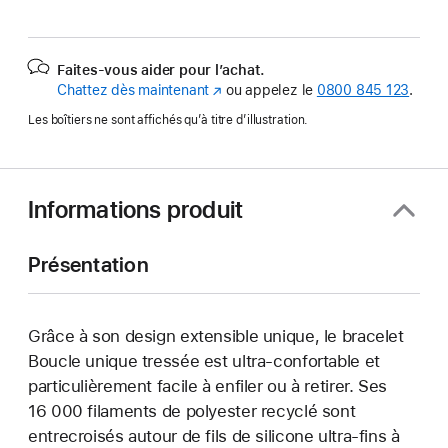
Faites-vous aider pour l’achat.
Chattez dès maintenant
(s’ouvre
ou appelez le
0800 845 123
.
dans
Les boîtiers ne sont affichés qu’à titre d’illustration.
une
nouvelle
fenêtre)
Informations produit
Présentation
Grâce à son design extensible unique, le bracelet
Boucle unique tressée est ultra-confortable et
particulièrement facile à enfiler ou à retirer. Ses
16 000 filaments de polyester recyclé sont
entrecroisés autour de fils de silicone ultra-fins à