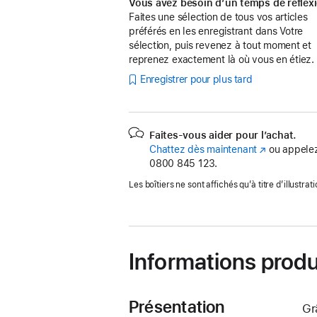
Vous avez besoin d’un temps de réflex
Faites une sélection de tous vos articles
préférés en les enregistrant dans Votre
sélection, puis revenez à tout moment et
reprenez exactement là où vous en étiez.
Enregistrer pour plus tard
Faites-vous aider pour l’achat.
Chattez dès maintenant
(s’ouvre
ou appelez
0800 845 123.
dans
une
Les boîtiers ne sont affichés qu’à titre d’illustrati
nouvelle
fenêtre)
Informations produ
Présentation
Gr