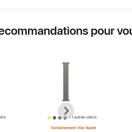
ecommandations pour vo
Précédent
Suivant
oris
+ 1 autres coloris
Exclusivement chez Apple