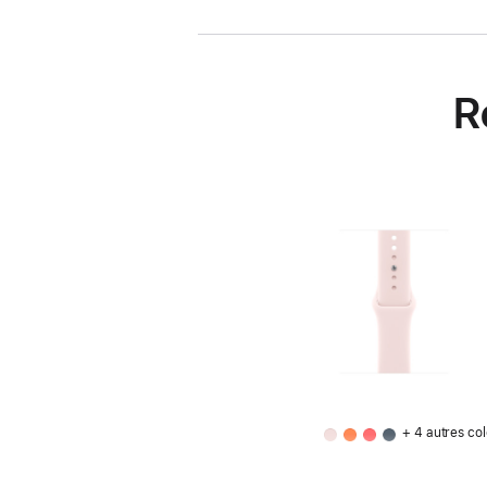
R
+ 4 autres col