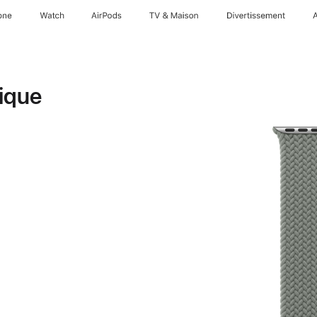
one
Watch
AirPods
TV & Maison
Divertissements
ique