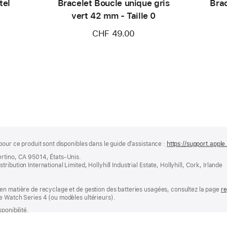
tel
Bracelet Boucle unique gris
Brac
vert 42 mm - Taille 0
CHF 49.00
pour ce produit sont disponibles dans le guide d’assistance :
https://support.appl
ertino, CA 95014, États-Unis.
bution International Limited, Hollyhill Industrial Estate, Hollyhill, Cork, Irlande
en matière de recyclage et de gestion des batteries usagées, consultez la page
re
e Watch Series 4 (ou modèles ultérieurs).
ponibilité.
timbre fédéral, le cas échéant, et les frais de recyclage anticipés, mais s’entenden