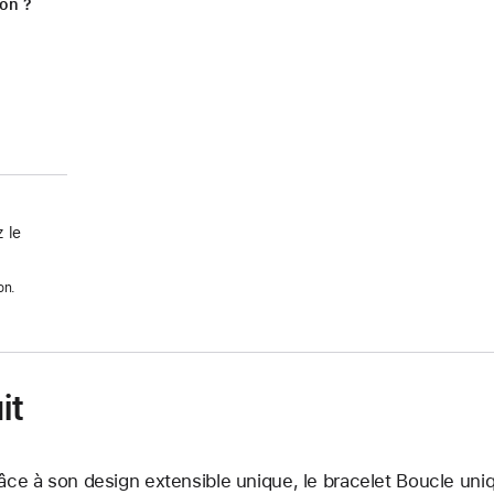
ion ?
 le
on.
it
âce à son design extensible unique, le bracelet Boucle uniq