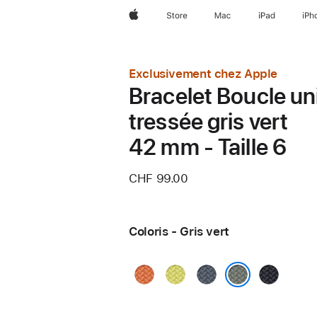
Apple
Store
Mac
iPad
iPh
Exclusivement chez Apple
Bracelet Boucle un
tressée gris vert
42 mm - Taille 6
CHF 99.00
Coloris - Gris vert
Curcuma
Jaune
Bleu
Minuit
fluo
maritime
Gris vert