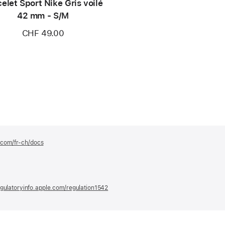
elet Sport Nike Gris voilé
42 mm - S/M
CHF 49.00
e.com/fr-ch/docs
(s’ouvre
dans
une
nouvelle
fenêtre)
gulatoryinfo.apple.com/regulation1542
(s’ouvre
dans
une
nouvelle
fenêtre)
t hors frais de livraison (sauf mention