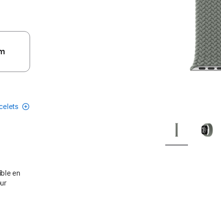
m
acelets
ible en
our