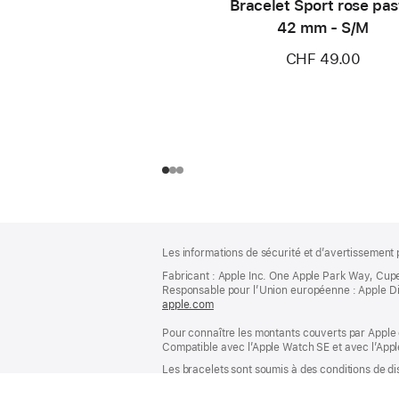
Bracelet Sport rose pas
42 mm - S/M
CHF 49.00
Pied
Notes
Les informations de sécurité et d’avertissement 
de
de
bas
Fabricant : Apple Inc. One Apple Park Way, Cup
page
Responsable pour l’Union européenne : Apple Distri
de
apple.com
(s’ouvre
page
dans
Pour connaître les montants couverts par Apple 
une
Compatible avec l’Apple Watch SE et avec l’Appl
nouvelle
fenêtre)
Les bracelets sont soumis à des conditions de dis
Les prix comprennent la TVA (8,1 %), le droit de 