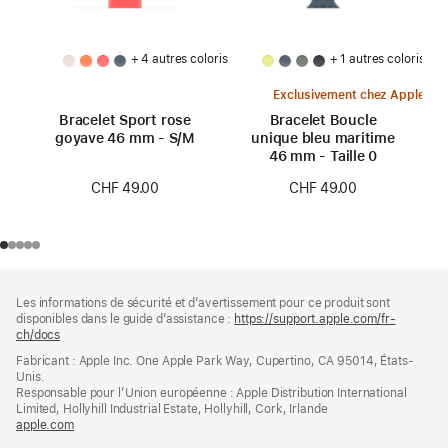
+ 4 autres coloris
+ 1 autres coloris
Exclusivement chez Apple
Bracelet Sport rose
Bracelet Boucle
goyave 46 mm - S/M
unique bleu maritime
46 mm - Taille 0
CHF 49.00
CHF 49.00
Pied
Notes
Les informations de sécurité et d’avertissement pour ce produit sont
de
de
disponibles dans le guide d’assistance :
https://support.apple.com/fr-
bas
page
ch/docs
(s’ouvre
de
dans
Fabricant : Apple Inc. One Apple Park Way, Cupertino, CA 95014, États-
page
une
Unis.
nouvelle
Responsable pour l’Union européenne : Apple Distribution International
fenêtre)
Limited, Hollyhill Industrial Estate, Hollyhill, Cork, Irlande
apple.com
(s’ouvre
dans