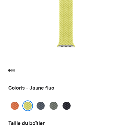
Coloris - Jaune fluo
Curcuma
Bleu
Gris
Minuit
maritime
vert
Jaune fluo
Taille du boîtier