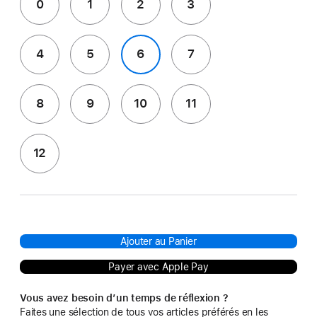
0
1
2
3
4
5
6
7
8
9
10
11
12
Ajouter au Panier
Payer avec Apple Pay
Vous avez besoin d’un temps de réflexion ?
Faites une sélection de tous vos articles préférés en les