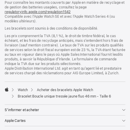
Pour connaître les montants couverts par Apple en matière de recyclage et
une
de gestion des batteries usagées, consultez la page
nouvelle
regulatoryinfo.apple.com/regulation1542
fenêtre)
(s’ouvre
Compatible avec l’Apple Watch SE et avec l’Apple Watch Series 4 (ou
dans
modèles ultérieurs).
une
nouvelle
Les bracelets sont soumis à des conditions de disponibilité.
fenêtre)
Les prix comprennent la TVA (8,1 %), le droit de timbre fédéral, le cas
échéant, et les frais de recyclage anticipés, mais s’entendent hors frais de
livraison (sauf mention contraire). Le taux de TVA sur les produits qualifiés
de services selon le droit fiscal européen est de 23 %, la TVA étant facturée
au taux en vigueur dans le pays où Apple Sales International fournit lesdits
produits, à savoir la République d’Irlande. Le formulaire de commande
indique la TVA due sur les produits sélectionnés.
Apple Distribution International Ltd. agit en tant qu’agent lié et prestataire
de services chargé des réclamations pour AIG Europe Limited, à Zurich.
Watch
Acheter des bracelets Apple Watch
Apple
Bracelet Boucle unique tressée jaune fluo 46 mm - Taille 6
S’informer et acheter
Apple Cartes