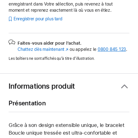
enregistrant dans Votre sélection, puis revenez à tout
moment et reprenez exactement là où vous en étiez.
Enregistrer pour plus tard
Faites-vous aider pour l’achat.
Chattez dès maintenant
(s’ouvre
ou appelez le
0800 845 123
.
dans
Les boîtiers ne sont affichés qu’à titre d’illustration.
une
nouvelle
fenêtre)
Informations produit
Présentation
Grâce à son design extensible unique, le bracelet
Boucle unique tressée est ultra-confortable et