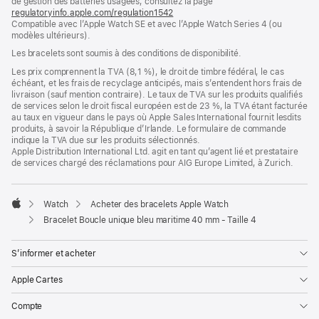
de gestion des batteries usagées, consultez la page
nouvelle
regulatoryinfo.apple.com/regulation1542
fenêtre)
(s’ouvre
Compatible avec l’Apple Watch SE et avec l’Apple Watch Series 4 (ou
dans
modèles ultérieurs).
une
nouvelle
Les bracelets sont soumis à des conditions de disponibilité.
fenêtre)
Les prix comprennent la TVA (8,1 %), le droit de timbre fédéral, le cas
échéant, et les frais de recyclage anticipés, mais s’entendent hors frais de
livraison (sauf mention contraire). Le taux de TVA sur les produits qualifiés
de services selon le droit fiscal européen est de 23 %, la TVA étant facturée
au taux en vigueur dans le pays où Apple Sales International fournit lesdits
produits, à savoir la République d’Irlande. Le formulaire de commande
indique la TVA due sur les produits sélectionnés.
Apple Distribution International Ltd. agit en tant qu’agent lié et prestataire
de services chargé des réclamations pour AIG Europe Limited, à Zurich.
Watch
Acheter des bracelets Apple Watch
Apple
Bracelet Boucle unique bleu maritime 40 mm - Taille 4
S’informer et acheter
Apple Cartes
Compte