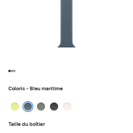
Coloris - Bleu maritime
Jaune
Gris
Noir
Rose
fluo
vert
tendre
Bleu maritime
Taille du boîtier