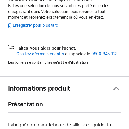
Faites une sélection de tous vos articles préférés en les
enregistrant dans Votre sélection, puis revenez à tout
moment et reprenez exactement là où vous en étiez.
Enregistrer pour plus tard
Faites-vous aider pour l’achat.
Chattez dès maintenant
(s’ouvre
ou appelez le
0800 845 123
.
dans
Les boîtiers ne sont affichés qu’à titre d’illustration.
une
nouvelle
fenêtre)
Informations produit
Présentation
Fabriquée en caoutchouc de silicone liquide, la