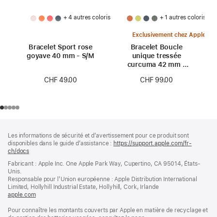
+ 4 autres coloris
+ 1 autres coloris
Exclusivement chez Apple
Bracelet Sport rose
Bracelet Boucle
goyave 40 mm - S/M
unique tressée
curcuma 42 mm -
Taille 0
CHF 49.00
CHF 99.00
Pied
Notes
Les informations de sécurité et d’avertissement pour ce produit sont
de
de
disponibles dans le guide d’assistance :
https://support.apple.com/fr-
bas
page
ch/docs
(s’ouvre
de
dans
Fabricant : Apple Inc. One Apple Park Way, Cupertino, CA 95014, États-
page
une
Unis.
nouvelle
Responsable pour l’Union européenne : Apple Distribution International
fenêtre)
Limited, Hollyhill Industrial Estate, Hollyhill, Cork, Irlande
apple.com
(s’ouvre
dans
Pour connaître les montants couverts par Apple en matière de recyclage et
une