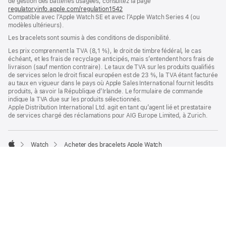
de gestion des batteries usagées, consultez la page
nouvelle
regulatoryinfo.apple.com/regulation1542
fenêtre)
(s’ouvre
Compatible avec l’Apple Watch SE et avec l’Apple Watch Series 4 (ou
dans
modèles ultérieurs).
une
nouvelle
Les bracelets sont soumis à des conditions de disponibilité.
fenêtre)
Les prix comprennent la TVA (8,1 %), le droit de timbre fédéral, le cas
échéant, et les frais de recyclage anticipés, mais s’entendent hors frais de
livraison (sauf mention contraire). Le taux de TVA sur les produits qualifiés
de services selon le droit fiscal européen est de 23 %, la TVA étant facturée
au taux en vigueur dans le pays où Apple Sales International fournit lesdits
produits, à savoir la République d’Irlande. Le formulaire de commande
indique la TVA due sur les produits sélectionnés.
Apple Distribution International Ltd. agit en tant qu’agent lié et prestataire
de services chargé des réclamations pour AIG Europe Limited, à Zurich.
Watch
Acheter des bracelets Apple Watch
Apple
Bracelet Boucle unique bleu maritime 40 mm - Taille 7
S’informer et acheter
Apple Cartes
Compte