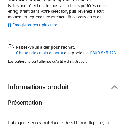
Faites une sélection de tous vos articles préférés en les
enregistrant dans Votre sélection, puis revenez à tout
moment et reprenez exactement là où vous en étiez.
Enregistrer pour plus tard
Faites-vous aider pour l’achat.
Chattez dès maintenant
(s’ouvre
ou appelez le
0800 845 123
.
dans
Les boîtiers ne sont affichés qu’à titre d’illustration.
une
nouvelle
fenêtre)
Informations produit
Présentation
Fabriquée en caoutchouc de silicone liquide, la