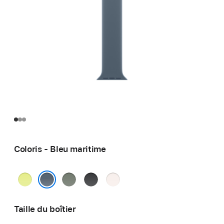
Coloris - Bleu maritime
Jaune
Gris
Noir
Rose
fluo
vert
tendre
Bleu maritime
Taille du boîtier