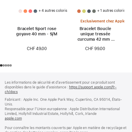
+ 4 autres coloris
+ 1 autres coloris
Exclusivement chez Apple
Bracelet Sport rose
Bracelet Boucle
goyave 40 mm - S/M
unique tressée
curcuma 42 mm -
Taille 0
CHF 49.00
CHF 99.00
Pied
Notes
Les informations de sécurité et d’avertissement pour ce produit sont
de
de
disponibles dans le guide d’assistance :
https://support.apple.com/fr-
bas
page
ch/docs
(s’ouvre
de
dans
Fabricant : Apple Inc. One Apple Park Way, Cupertino, CA 95014, États-
page
une
Unis.
nouvelle
Responsable pour l’Union européenne : Apple Distribution International
fenêtre)
Limited, Hollyhill Industrial Estate, Hollyhill, Cork, Irlande
apple.com
(s’ouvre
dans
Pour connaître les montants couverts par Apple en matière de recyclage et
une