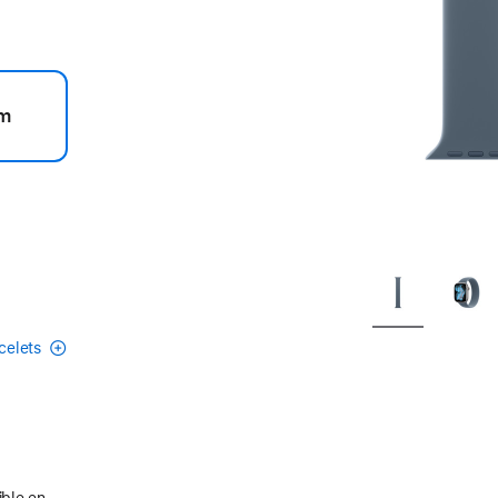
m
acelets
ible en