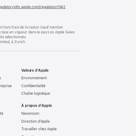
gulatoryinfo.apple.com/regulation1542
(s’ouvre
dans
une
nouvelle
fenêtre)
t hors frais de livraison (sauf mention
au taux en vigueur dans le pays où Apple Sales
its sélectionnés.
imited, à Zurich.
Valeurs d’Apple
s
Environnement
reprise
Confidentialité
Chaîne logistique
À propos d’Apple
ité
Newsroom
Direction d’Apple
Travailler chez Apple