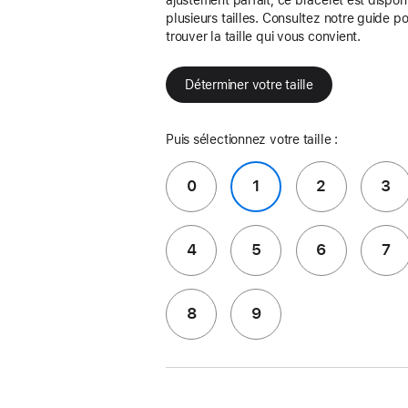
plusieurs tailles. Consultez notre guide p
trouver la taille qui vous convient.
Déterminer votre taille
Puis sélectionnez votre taille :
0
1
2
3
4
5
6
7
8
9