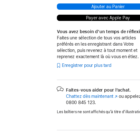
Ajouter au Panier
Payer avec Apple Pay
Vous avez besoin d’un temps de réflex
Faites une sélection de tous vos articles
préférés en les enregistrant dans Votre
sélection, puis revenez à tout moment et
reprenez exactement là où vous en étiez.
Enregistrer pour plus tard
Faites-vous aider pour l’achat.
Chattez dès maintenant
(s’ouvre
ou appelez
0800 845 123.
dans
une
Les boîtiers ne sont affichés qu’à titre d’illustrati
nouvelle
fenêtre)