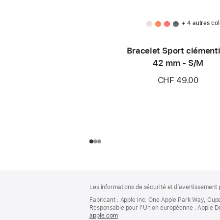
+ 4 autres col
Bracelet Sport clément
42 mm - S/M
CHF 49.00
Pied
Notes
Les informations de sécurité et d’avertissement 
de
de
bas
Fabricant : Apple Inc. One Apple Park Way, Cup
page
Responsable pour l’Union européenne : Apple Distri
de
apple.com
(s’ouvre
page