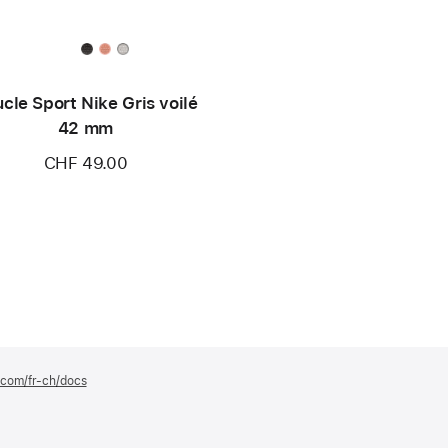
cle Sport Nike Gris voilé
42 mm
CHF 49.00
e.com/fr-ch/docs
(s’ouvre
dans
une
nouvelle
fenêtre)