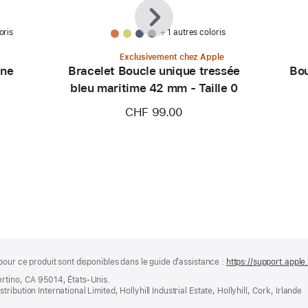
Précédent
Suivant
oris
+ 1 autres coloris
Exclusivement chez Apple
ine
Bracelet Boucle unique tressée
Bou
bleu maritime 42 mm - Taille 0
CHF 99.00
pour ce produit sont disponibles dans le guide d’assistance :
https://support.appl
ertino, CA 95014, États-Unis.
bution International Limited, Hollyhill Industrial Estate, Hollyhill, Cork, Irlande