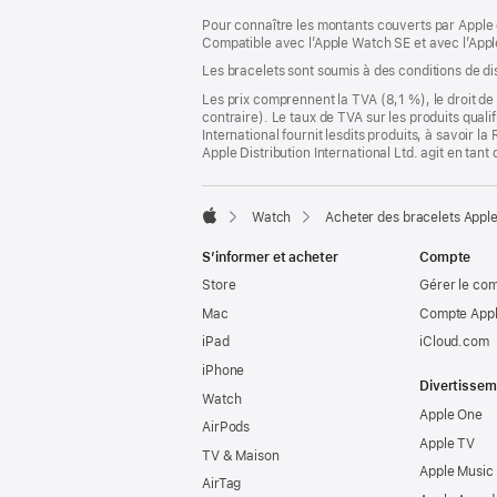
dans
Pour connaître les montants couverts par Apple 
une
Compatible avec l’Apple Watch SE et avec l’Appl
nouvelle
fenêtre)
Les bracelets sont soumis à des conditions de dis
Les prix comprennent la TVA (8,1 %), le droit de 
contraire). Le taux de TVA sur les produits quali
International fournit lesdits produits, à savoir 
Apple Distribution International Ltd. agit en tan
Watch
Acheter des bracelets Appl
Apple
S’informer et acheter
Compte
Store
Gérer le co
Mac
Compte Appl
iPad
iCloud.com
iPhone
Divertissem
Watch
Apple One
AirPods
Apple TV
TV & Maison
Apple Music
AirTag