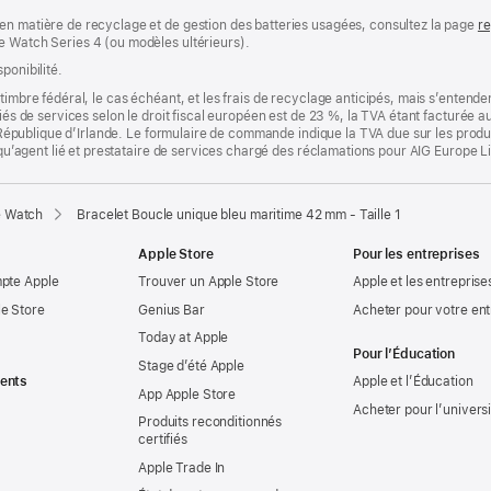
en matière de recyclage et de gestion des batteries usagées, consultez la page
re
e Watch Series 4 (ou modèles ultérieurs).
ponibilité.
timbre fédéral, le cas échéant, et les frais de recyclage anticipés, mais s’entenden
fiés de services selon le droit fiscal européen est de 23 %, la TVA étant facturée 
la République d’Irlande. Le formulaire de commande indique la TVA due sur les produ
t qu’agent lié et prestataire de services chargé des réclamations pour AIG Europe L
e Watch
Bracelet Boucle unique bleu maritime 42 mm - Taille 1
Apple Store
Pour les entreprises
mpte Apple
Trouver un Apple Store
Apple et les entreprise
e Store
Genius Bar
Acheter pour votre ent
Today at Apple
Pour l’Éducation
Stage d’été Apple
ents
Apple et l’Éducation
App Apple Store
Acheter pour l’univers
Produits reconditionnés
certifiés
Apple Trade In