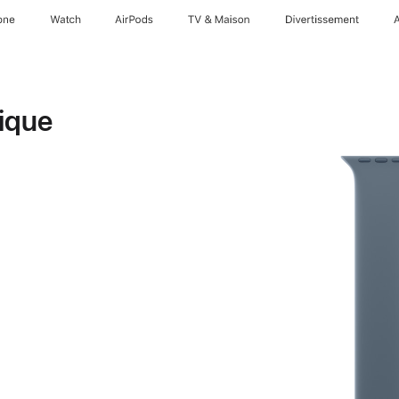
one
Watch
AirPods
TV & Maison
Divertissements
ique