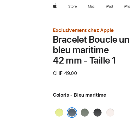
Apple
Store
Mac
iPad
iPh
Exclusivement chez Apple
Bracelet Boucle un
bleu maritime
42 mm - Taille 1
CHF 49.00
Coloris - Bleu maritime
Jaune
Gris
Noir
Rose
fluo
vert
tendre
Bleu maritime