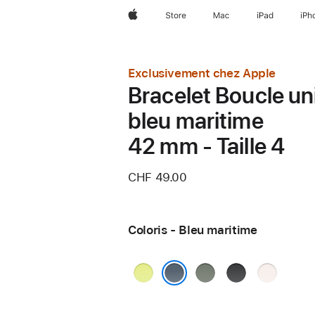
Apple
Store
Mac
iPad
iPh
Exclusivement chez Apple
Bracelet Boucle un
bleu maritime
42 mm - Taille 4
CHF 49.00
Coloris - Bleu maritime
Jaune
Gris
Noir
Rose
fluo
vert
tendre
Bleu maritime