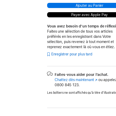
Ajouter au Panier
Payer avec Apple Pay
Vous avez besoin d’un temps de réflex
Faites une sélection de tous vos articles
préférés en les enregistrant dans Votre
sélection, puis revenez à tout moment et
reprenez exactement là où vous en étiez.
Enregistrer pour plus tard
Faites-vous aider pour l’achat.
Chattez dès maintenant
(s’ouvre
ou appelez
0800 845 123.
dans
une
Les boîtiers ne sont affichés qu’à titre d’illustrati
nouvelle
fenêtre)