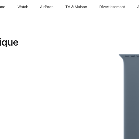
one
Watch
AirPods
TV & Maison
Divertissements
ique