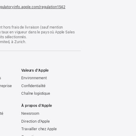
gulatoryinfo.apple.com/regulation1542
(s’ouvre
dans
une
nouvelle
fenêtre)
t hors frais de livraison (sauf mention
au taux en vigueur dans le pays où Apple Sales
its sélectionnés.
imited, à Zurich.
Valeurs d’Apple
s
Environnement
reprise
Confidentialité
Chaîne logistique
À propos d’Apple
ité
Newsroom
Direction d’Apple
Travailler chez Apple