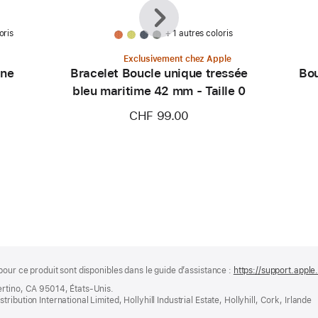
Précédent
Suivant
oris
+ 1 autres coloris
Exclusivement chez Apple
ine
Bracelet Boucle unique tressée
Bou
bleu maritime 42 mm - Taille 0
CHF 99.00
pour ce produit sont disponibles dans le guide d’assistance :
https://support.appl
ertino, CA 95014, États-Unis.
bution International Limited, Hollyhill Industrial Estate, Hollyhill, Cork, Irlande