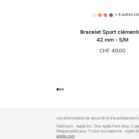
+ 4 autres col
Bracelet Sport clément
42 mm - S/M
CHF 49.00
Pied
Notes
Les informations de sécurité et d’avertissement 
de
de
bas
Fabricant : Apple Inc. One Apple Park Way, Cup
page
Responsable pour l’Union européenne : Apple Distri
de
apple.com
(s’ouvre
page