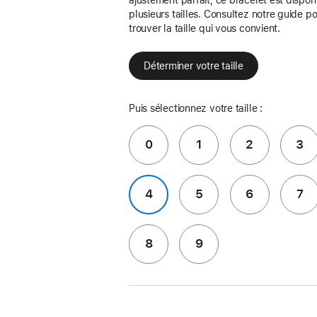
plusieurs tailles. Consultez notre guide p
trouver la taille qui vous convient.
Déterminer votre taille
Puis sélectionnez votre taille :
0
1
2
3
4
5
6
7
8
9