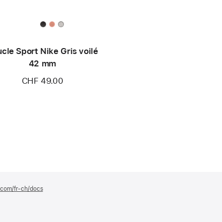
cle Sport Nike Gris voilé
42 mm
CHF 49.00
e.com/fr-ch/docs
(s’ouvre
dans
une
nouvelle
fenêtre)