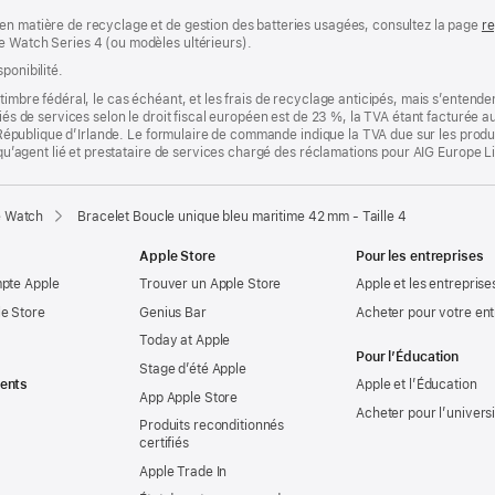
en matière de recyclage et de gestion des batteries usagées, consultez la page
re
e Watch Series 4 (ou modèles ultérieurs).
ponibilité.
timbre fédéral, le cas échéant, et les frais de recyclage anticipés, mais s’entenden
fiés de services selon le droit fiscal européen est de 23 %, la TVA étant facturée 
la République d’Irlande. Le formulaire de commande indique la TVA due sur les produ
t qu’agent lié et prestataire de services chargé des réclamations pour AIG Europe L
e Watch
Bracelet Boucle unique bleu maritime 42 mm - Taille 4
Apple Store
Pour les entreprises
mpte Apple
Trouver un Apple Store
Apple et les entreprise
e Store
Genius Bar
Acheter pour votre ent
Today at Apple
Pour l’Éducation
Stage d’été Apple
ents
Apple et l’Éducation
App Apple Store
Acheter pour l’univers
Produits reconditionnés
certifiés
Apple Trade In