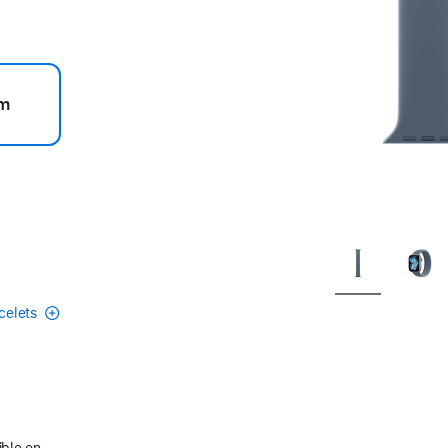
m
acelets
ible en