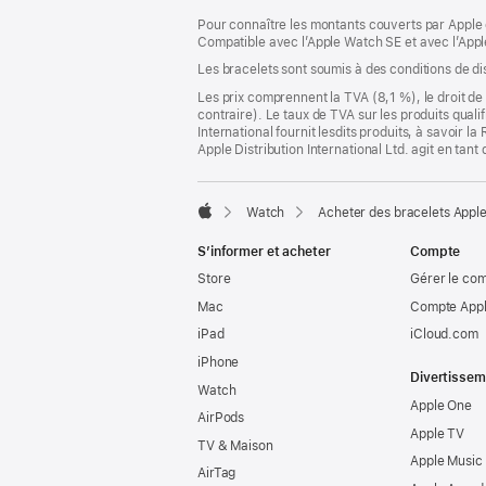
dans
Pour connaître les montants couverts par Apple 
une
Compatible avec l’Apple Watch SE et avec l’Appl
nouvelle
fenêtre)
Les bracelets sont soumis à des conditions de dis
Les prix comprennent la TVA (8,1 %), le droit de 
contraire). Le taux de TVA sur les produits quali
International fournit lesdits produits, à savoir 
Apple Distribution International Ltd. agit en tan
Watch
Acheter des bracelets Appl
Apple
S’informer et acheter
Compte
Store
Gérer le co
Mac
Compte Appl
iPad
iCloud.com
iPhone
Divertissem
Watch
Apple One
AirPods
Apple TV
TV & Maison
Apple Music
AirTag