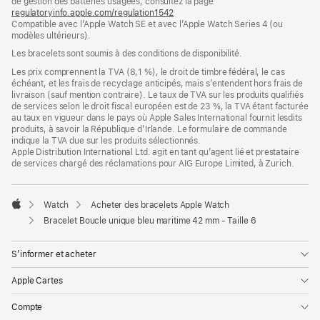
de gestion des batteries usagées, consultez la page
nouvelle
regulatoryinfo.apple.com/regulation1542
fenêtre)
(s’ouvre
Compatible avec l’Apple Watch SE et avec l’Apple Watch Series 4 (ou
dans
modèles ultérieurs).
une
nouvelle
Les bracelets sont soumis à des conditions de disponibilité.
fenêtre)
Les prix comprennent la TVA (8,1 %), le droit de timbre fédéral, le cas
échéant, et les frais de recyclage anticipés, mais s’entendent hors frais de
livraison (sauf mention contraire). Le taux de TVA sur les produits qualifiés
de services selon le droit fiscal européen est de 23 %, la TVA étant facturée
au taux en vigueur dans le pays où Apple Sales International fournit lesdits
produits, à savoir la République d’Irlande. Le formulaire de commande
indique la TVA due sur les produits sélectionnés.
Apple Distribution International Ltd. agit en tant qu’agent lié et prestataire
de services chargé des réclamations pour AIG Europe Limited, à Zurich.
Watch
Acheter des bracelets Apple Watch
Apple
Bracelet Boucle unique bleu maritime 42 mm - Taille 6
S’informer et acheter
Apple Cartes
Compte