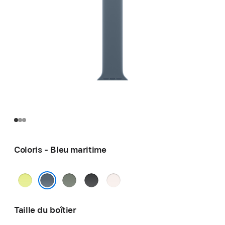
Coloris - Bleu maritime
Jaune
Gris
Noir
Rose
fluo
vert
tendre
Bleu maritime
Taille du boîtier