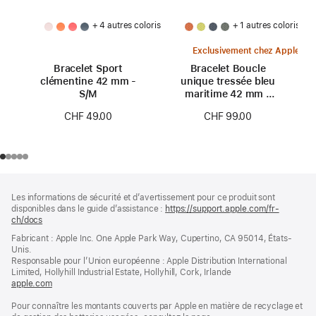
+ 4 autres coloris
+ 1 autres coloris
Exclusivement chez Apple
Bracelet Sport
Bracelet Boucle
clémentine 42 mm -
unique tressée bleu
S/M
maritime 42 mm -
Taille 0
CHF 49.00
CHF 99.00
Pied
Notes
Les informations de sécurité et d’avertissement pour ce produit sont
de
de
disponibles dans le guide d’assistance :
https://support.apple.com/fr-
bas
page
ch/docs
(s’ouvre
de
dans
Fabricant : Apple Inc. One Apple Park Way, Cupertino, CA 95014, États-
page
une
Unis.
nouvelle
Responsable pour l’Union européenne : Apple Distribution International
fenêtre)
Limited, Hollyhill Industrial Estate, Hollyhill, Cork, Irlande
apple.com
(s’ouvre
dans
Pour connaître les montants couverts par Apple en matière de recyclage et
une