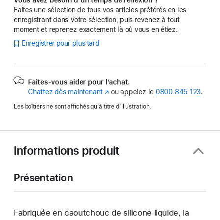
Faites une sélection de tous vos articles préférés en les
enregistrant dans Votre sélection, puis revenez à tout
moment et reprenez exactement là où vous en étiez.
Enregistrer pour plus tard
Faites-vous aider pour l’achat.
Chattez dès maintenant
(s’ouvre
ou appelez le
0800 845 123
.
dans
Les boîtiers ne sont affichés qu’à titre d’illustration.
une
nouvelle
fenêtre)
Informations produit
Présentation
Fabriquée en caoutchouc de silicone liquide, la