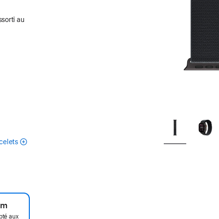
ssorti au
celets
um
pté aux