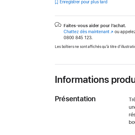
Enregistrer pour plus tard
Faites-vous aider pour l’achat.
Chattez dès maintenant
(s’ouvre
ou appelez
0800 845 123.
dans
une
Les boîtiers ne sont affichés qu’à titre d’illustrati
nouvelle
fenêtre)
Informations produ
Présentation
Tr
un
ré
bo