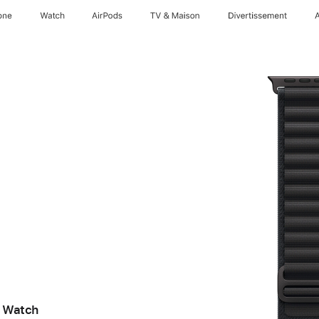
one
Watch
AirPods
TV & Maison
Divertissements
e Watch