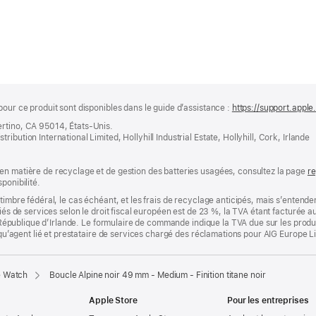
pour ce produit sont disponibles dans le guide d’assistance :
https://support.appl
ertino, CA 95014, États-Unis.
bution International Limited, Hollyhill Industrial Estate, Hollyhill, Cork, Irlande
en matière de recyclage et de gestion des batteries usagées, consultez la page
re
ponibilité.
timbre fédéral, le cas échéant, et les frais de recyclage anticipés, mais s’entenden
fiés de services selon le droit fiscal européen est de 23 %, la TVA étant facturée 
la République d’Irlande. Le formulaire de commande indique la TVA due sur les produ
t qu’agent lié et prestataire de services chargé des réclamations pour AIG Europe L
e Watch
Boucle Alpine noir 49 mm - Medium - Finition titane noir
Apple Store
Pour les entreprises