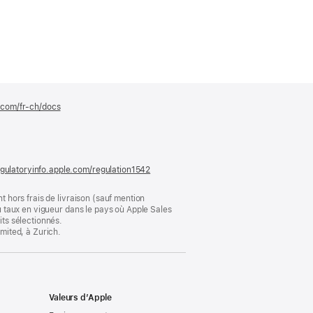
e.com/fr-ch/docs
(s’ouvre
dans
une
nouvelle
fenêtre)
gulatoryinfo.apple.com/regulation1542
(s’ouvre
dans
une
t hors frais de livraison (sauf mention
nouvelle
au taux en vigueur dans le pays où Apple Sales
fenêtre)
its sélectionnés.
imited, à Zurich.
Valeurs d’Apple