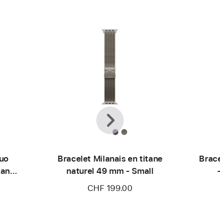
Précédent
Suivant
luo
Bracelet Milanais en titane
Brac
tane
naturel 49 mm - Small
CHF 199.00