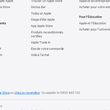
mpte Apple
Trouver un Apple Store
Apple et les entreprise
e Store
Genius Bar
Acheter pour votre ent
Today at Apple
Pour l’Éducation
Stage d’été Apple
ents
Apple et l’Éducation
App Apple Store
Acheter pour l’univers
Produits reconditionnés
certifiés
Apple Trade In
e
État de votre commande
s+
Aide à l’achat
e Store
ou
chez un revendeur
. Ou
appeler le
0800 845 123
.
és.