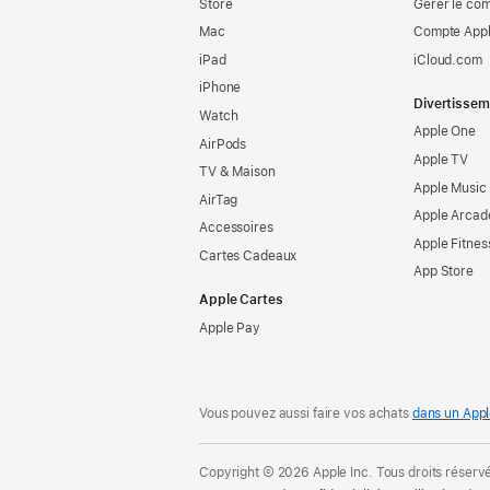
Store
Gérer le co
Mac
Compte Appl
iPad
iCloud.com
iPhone
Divertissem
Watch
Apple One
AirPods
Apple TV
TV & Maison
Apple Music
AirTag
Apple Arcad
Accessoires
Apple Fitnes
Cartes Cadeaux
App Store
Apple Cartes
Apple Pay
Vous pouvez aussi faire vos achats
dans un Appl
Copyright © 2026 Apple Inc. Tous droits réserv