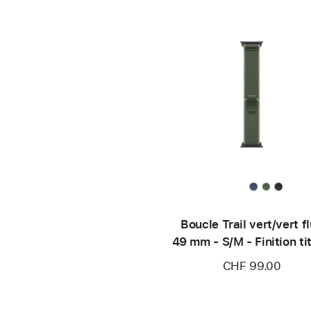
Boucle Trail vert/vert f
49 mm - S/M - Finition ti
noir
CHF 99.00