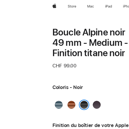
Apple
Store
Mac
iPad
iPh
Boucle Alpine noir
49 mm - Medium -
Finition titane noir
CHF 99.00
Coloris - Noir
Bleu
Terracotta
Indigo
clair
Noir
Finition du boîtier de votre Appl