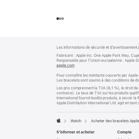
Pied
Notes
Les informations de sécurité et d’avertissement 
de
de
bas
Fabricant : Apple Inc. One Apple Park Way, Cup
page
Responsable pour l’Union européenne : Apple Distri
de
apple.com
(s’ouvre
page
dans
Pour connaître les montants couverts par Apple 
une
Les bracelets sont soumis à des conditions de dis
nouvelle
fenêtre)
Les prix comprennent la TVA (8,1 %), le droit de 
contraire). Le taux de TVA sur les produits quali
International fournit lesdits produits, à savoir 
Apple Distribution International Ltd. agit en tan
Watch
Acheter des bracelets Appl
Apple
S’informer et acheter
Compte