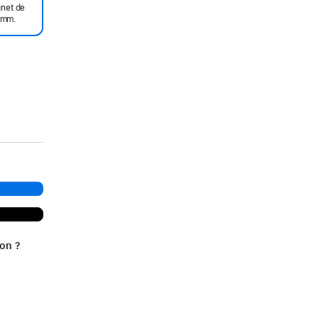
gnet de
 mm.
ion ?