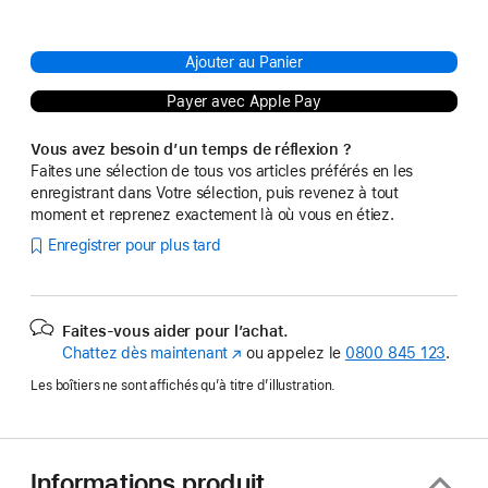
Ajouter au Panier
Payer avec Apple Pay
Vous avez besoin d’un temps de réflexion ?
Faites une sélection de tous vos articles préférés en les
enregistrant dans Votre sélection, puis revenez à tout
moment et reprenez exactement là où vous en étiez.
Enregistrer pour plus tard
Faites-vous aider pour l’achat.
Chattez dès maintenant
(s’ouvre
ou appelez le
0800 845 123
.
dans
Les boîtiers ne sont affichés qu’à titre d’illustration.
une
nouvelle
fenêtre)
Informations produit