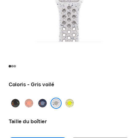
Coloris - Gris voilé
Noir
Rose
Blue
Volt
nuit
Alpenglow
Ribbon
Splash
Gris voilé
Taille du boîtier