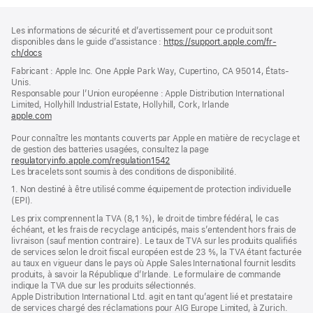
Pied
Notes
Les informations de sécurité et d’avertissement pour ce produit sont
de
de
disponibles dans le guide d’assistance :
https://support.apple.com/fr-
bas
page
ch/docs
(s’ouvre
de
dans
Fabricant : Apple Inc. One Apple Park Way, Cupertino, CA 95014, États-
page
une
Unis.
nouvelle
Responsable pour l’Union européenne : Apple Distribution International
fenêtre)
Limited, Hollyhill Industrial Estate, Hollyhill, Cork, Irlande
apple.com
(s’ouvre
dans
Pour connaître les montants couverts par Apple en matière de recyclage et
une
de gestion des batteries usagées, consultez la page
nouvelle
regulatoryinfo.apple.com/regulation1542
fenêtre)
(s’ouvre
Les bracelets sont soumis à des conditions de disponibilité.
dans
une
1. Non destiné à être utilisé comme équipement de protection individuelle
nouvelle
(EPI).
fenêtre)
Les prix comprennent la TVA (8,1 %), le droit de timbre fédéral, le cas
échéant, et les frais de recyclage anticipés, mais s’entendent hors frais de
livraison (sauf mention contraire). Le taux de TVA sur les produits qualifiés
de services selon le droit fiscal européen est de 23 %, la TVA étant facturée
au taux en vigueur dans le pays où Apple Sales International fournit lesdits
produits, à savoir la République d’Irlande. Le formulaire de commande
indique la TVA due sur les produits sélectionnés.
Apple Distribution International Ltd. agit en tant qu’agent lié et prestataire
de services chargé des réclamations pour AIG Europe Limited, à Zurich.