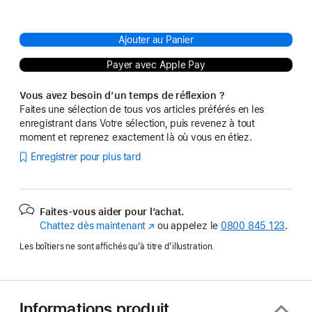
Ajouter au Panier
Payer avec Apple Pay
Vous avez besoin d’un temps de réflexion ?
Faites une sélection de tous vos articles préférés en les
enregistrant dans Votre sélection, puis revenez à tout
moment et reprenez exactement là où vous en étiez.
Enregistrer pour plus tard
Faites-vous aider pour l’achat.
Chattez dès maintenant
(s’ouvre
ou appelez le
0800 845 123
.
dans
Les boîtiers ne sont affichés qu’à titre d’illustration.
une
nouvelle
fenêtre)
Informations produit