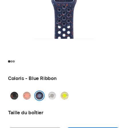
Coloris - Blue Ribbon
Noir
Rose
Gris
Volt
nuit
Alpenglow
voilé
Splash
Blue Ribbon
Taille du boîtier