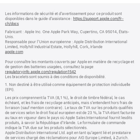
Pied
Notes
Les informations de sécurité et d’avertissement pour ce produit sont
de
de
disponibles dans le guide d’assistance :
https://support.apple.com/fr-
bas
page
ch/docs
(s’ouvre
de
dans
Fabricant : Apple Inc. One Apple Park Way, Cupertino, CA 95014, États-
page
une
Unis.
nouvelle
Responsable pour l’Union européenne : Apple Distribution International
fenêtre)
Limited, Hollyhill Industrial Estate, Hollyhill, Cork, Irlande
apple.com
(s’ouvre
dans
Pour connaître les montants couverts par Apple en matière de recyclage et
une
de gestion des batteries usagées, consultez la page
nouvelle
regulatoryinfo.apple.com/regulation1542
fenêtre)
(s’ouvre
Les bracelets sont soumis à des conditions de disponibilité.
dans
une
1. Non destiné à être utilisé comme équipement de protection individuelle
nouvelle
(EPI).
fenêtre)
Les prix comprennent la TVA (8,1 %), le droit de timbre fédéral, le cas
échéant, et les frais de recyclage anticipés, mais s’entendent hors frais de
livraison (sauf mention contraire). Le taux de TVA sur les produits qualifiés
de services selon le droit fiscal européen est de 23 %, la TVA étant facturée
au taux en vigueur dans le pays où Apple Sales International fournit lesdits
produits, à savoir la République d’Irlande. Le formulaire de commande
indique la TVA due sur les produits sélectionnés.
Apple Distribution International Ltd. agit en tant qu’agent lié et prestataire
de services chargé des réclamations pour AIG Europe Limited, à Zurich.