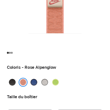
Coloris - Rose Alpenglow
Noir
Blue
Gris
Volt
nuit
Ribbon
voilé
Splash
Rose Alpenglow
Taille du boîtier