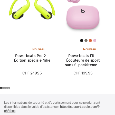
Nouveau
Nouveau
Powerbeats Pro 2 –
Powerbeats Fit –
Édition spéciale Nike
Écouteurs de sport
sans fil parfaitement
ajustés – Rose néon
CHF 249.95
CHF 199.95
Pied
Notes
Les informations de sécurité et d’avertissement pour ce produit sont
de
de
disponibles dans le guide d’assistance :
https://support.apple.com/fr-
bas
page
ch/docs
(s’ouvre
de