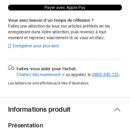
Payer avec Apple Pay
Vous avez besoin d’un temps de réflexion ?
Faites une sélection de tous vos articles préférés en les
enregistrant dans Votre sélection, puis revenez à tout
moment et reprenez exactement là où vous en étiez.
Enregistrer pour plus tard
Faites-vous aider pour l’achat.
Chattez dès maintenant
(s’ouvre
ou appelez le
0800 845 123
.
dans
Les boîtiers ne sont affichés qu’à titre d’illustration.
une
nouvelle
fenêtre)
Informations produit
Présentation