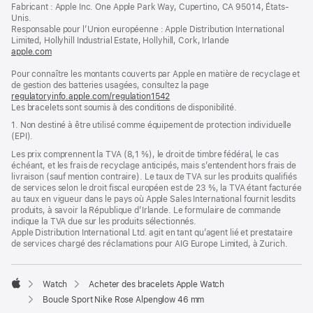
dans
Fabricant : Apple Inc. One Apple Park Way, Cupertino, CA 95014, États-
page
une
Unis.
nouvelle
Responsable pour l’Union européenne : Apple Distribution International
fenêtre)
Limited, Hollyhill Industrial Estate, Hollyhill, Cork, Irlande
apple.com
(s’ouvre
dans
Pour connaître les montants couverts par Apple en matière de recyclage et
une
de gestion des batteries usagées, consultez la page
nouvelle
regulatoryinfo.apple.com/regulation1542
fenêtre)
(s’ouvre
Les bracelets sont soumis à des conditions de disponibilité.
dans
une
1. Non destiné à être utilisé comme équipement de protection individuelle
nouvelle
(EPI).
fenêtre)
Les prix comprennent la TVA (8,1 %), le droit de timbre fédéral, le cas
échéant, et les frais de recyclage anticipés, mais s’entendent hors frais de
livraison (sauf mention contraire). Le taux de TVA sur les produits qualifiés
de services selon le droit fiscal européen est de 23 %, la TVA étant facturée
au taux en vigueur dans le pays où Apple Sales International fournit lesdits
produits, à savoir la République d’Irlande. Le formulaire de commande
indique la TVA due sur les produits sélectionnés.
Apple Distribution International Ltd. agit en tant qu’agent lié et prestataire
de services chargé des réclamations pour AIG Europe Limited, à Zurich.
Watch
Acheter des bracelets Apple Watch
Apple
Boucle Sport Nike Rose Alpenglow 46 mm