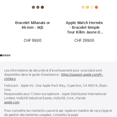
Bracelet Milanais or
Apple Watch Hermès
46 mm - M/L
- Bracelet Simple
Tour Kilim Jaune de
46 mm
CHF 99.00
CHF 299.00
Pied
Notes
Les informations de sécurité et d’avertissement pour ce produit sont
de
de
disponibles dans le guide d’assistance :
https://support.apple.com/fr-
bas
page
ch/docs
(s’ouvre
de
dans
Fabricant : Apple Inc. One Apple Park Way, Cupertino, CA 95014, États-
page
une
Unis.
nouvelle
Responsable pour l’Union européenne : Apple Distribution International
fenêtre)
Limited, Hollyhill Industrial Estate, Hollyhill, Cork, Irlande
apple.com
(s’ouvre
dans
Pour connaître les montants couverts par Apple en matière de recyclage et
une
de gestion des batteries usagées, consultez la page
nouvelle