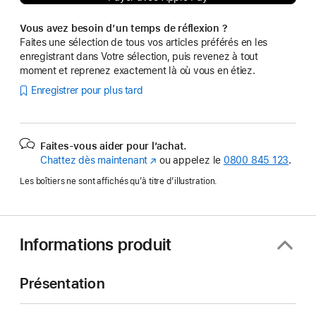
Vous avez besoin d’un temps de réflexion ?
Faites une sélection de tous vos articles préférés en les
enregistrant dans Votre sélection, puis revenez à tout
moment et reprenez exactement là où vous en étiez.
Enregistrer pour plus tard
Faites-vous aider pour l’achat.
Chattez dès maintenant
(s’ouvre
ou appelez le
0800 845 123
.
dans
Les boîtiers ne sont affichés qu’à titre d’illustration.
une
nouvelle
fenêtre)
Informations produit
Présentation