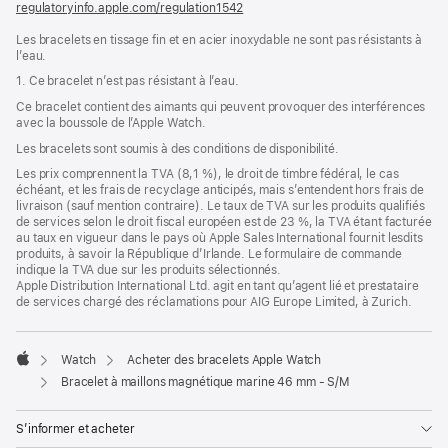
regulatoryinfo.apple.com/regulation1542
fenêtre)
(s’ouvre
dans
Les bracelets en tissage fin et en acier inoxydable ne sont pas résistants à
une
l’eau.
nouvelle
fenêtre)
1. Ce bracelet n’est pas résistant à l’eau.
Ce bracelet contient des aimants qui peuvent provoquer des interférences
avec la boussole de l’Apple Watch.
Les bracelets sont soumis à des conditions de disponibilité.
Les prix comprennent la TVA (8,1 %), le droit de timbre fédéral, le cas
échéant, et les frais de recyclage anticipés, mais s’entendent hors frais de
livraison (sauf mention contraire). Le taux de TVA sur les produits qualifiés
de services selon le droit fiscal européen est de 23 %, la TVA étant facturée
au taux en vigueur dans le pays où Apple Sales International fournit lesdits
produits, à savoir la République d’Irlande. Le formulaire de commande
indique la TVA due sur les produits sélectionnés.
Apple Distribution International Ltd. agit en tant qu’agent lié et prestataire
de services chargé des réclamations pour AIG Europe Limited, à Zurich.
Watch
Acheter des bracelets Apple Watch
Apple
Bracelet à maillons magnétique marine 46 mm - S/M
S’informer et acheter