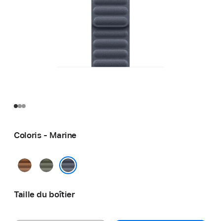
Coloris - Marine
Caramel
Gris
sauge
Marine
Taille du boîtier